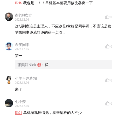
13:14
我也是！！！单机基本都要用修改器爽一下
杰的N次方
0
2023.12.06
这期到底谁是主理人，不应该是nik给是同事呀，不应该是发
苹果同事说感想说的多一点呀…
希汉同学
0
2023.12.05
第一！
张奕源Nick
:
猛。
小羊不迷糊糊
0
2023.12.06
来了！
七个梦
0
2023.12.06
13:21
单机游戏剧情党，看来这样的人不少