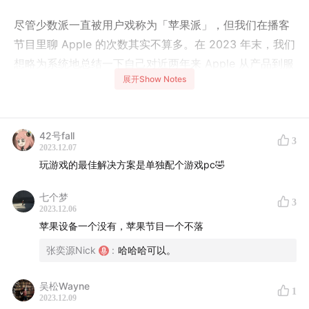
尽管少数派一直被用户戏称为「苹果派」，但我们在播客
节目里聊 Apple 的次数其实不算多。在 2023 年末，我们
想略为系统地总结一下自己对近两年来 Apple 从产品到服
展开Show Notes
务的感受变化，以及对 Apple 公关形象的观察。
关于「2023 技术播客节」
42号fall
3
缘起于 2022 仲夏时节技术播客之间的梦幻联动，我们感
2023.12.07
玩游戏的最佳解决方案是单独配个游戏pc🤣
受到了社区共创共建的力量。今年我们再接再厉，集结了
30 多家播客、5 大出品人、20 多个社区，希望拉动更多
七个梦
3
技术生态的内容创作者，一起用声音来表达，建设自家技
2023.12.06
术影响力，推动更高粘性、更深互联、更持久共鸣的用户
苹果设备一个没有，苹果节目一个不落
社区构建。
张奕源Nick
:
哈哈哈可以。
📺 《少数派播客》已经登陆 YouTube 平台，YouTube 用
吴松Wayne
1
户也能收听啦。
点击这里
，即可订阅！
2023.12.09