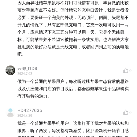
因人而异吐槽苹果鼠标不好用可能情有可原，毕竟做的比较
🎁 少数派会员全面焕新，定制内容持续更新，付费栏目全
薄对手腕有点不友好。但吐槽它的充电口设计，我是觉得没
必要，要保证一个完美的外观，无论顶部、侧面、头尾都不
场畅读，年度最惠价格正在进行中，
欢迎新老朋友加入
！
开孔的情况下，只有底部做充电口，它充一次电可以用一两
个月，应急情况下充三五分钟可以用一天。它是个无线鼠
🥳 少数派出品、知名主播婉莹、甜食制作的播客入门教程
标，可能苹果并不希望它被拖着一条线实用。也许解决大家
《
100 小时后请叫我播客主理人
》已经上线，用通俗易懂
挑毛病的最好办法就是无线充电，或者回归到之前的换电池
的语言带你入门播客制作，轻松完成你的「第〇期」播客
吧。
节目。
云卿_t1D9
0
节目章节
2024.7.02
做为一个普通的苹果用户，每次听过聊苹果生态背后的思路
00:00:30
开场，和 waychane 一起聊聊 Apple
以及供应链和门店的节目以后，都会感慨苹果这个品牌确实
有其独特的魅力。
00:03:07
Apple 近两年的产品趋势
00:23:58
Apple 的那些「新面孔」和媒体形象
HD427763p
0
00:30:45
如何评价 Tim Cook 时代的 Apple
2024.3.20
00:32:11
近期 Apple 产品体验盘点
我是一个普通苹果手机用户，这集打开了我对苹果的认知和
00:47:43
眼界，听了两次，每次都有新感受，比那些新机开箱节目感
聊聊 Apple 的线下服务和果式新零售