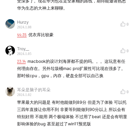
受深多了。现在华为也在走全家桶的路线，期待能邀请熟悉
00:50:18
Apple 的政治正确
华为生态的大神上来聊聊。
00:53:09
Apple 线下零售店的独特之处
01:08:19
总结
Hurzy
0
2024.1.08
订阅《少数派播客》
44:35
优衣库比较豪
节目 RSS 链接
Troy__
0
2024.1.05
Apple Podcasts
23:14
macbook的设计刘海屏都不提的吗。。。这玩意有任
小宇宙
何理由存在。另外垃圾桶mac pro扩展性可比现在强多了。
YouTube
那时候cpu，gpu，内存，硬盘全部可以自己换
Spotify
Google Podcasts
耳朵是脑子的耳朵
0
2024.1.02
其它平台
苹果最大的问题是 有时他能做到89分 但是为了体验 可以托
三四年直接让你用不到 非要等到能做到90分以上 所以会有
人物介绍
特别好用 不能用 两个极端体验 不过用了beat 还是会有明显
影响体验的bug 甚至超过了win11预览版
waychane：少数派编辑部成员
张奕源 Nick：少数派编辑部成员