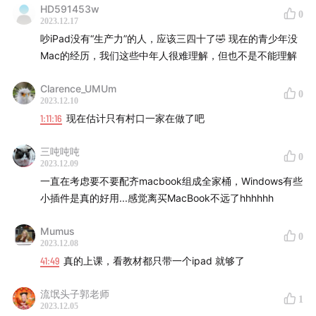
HD591453w
0
2023.12.17
有任何想对我们说的、听我们聊的，都欢迎写信至
吵iPad没有“生产力”的人，应该三四十了🤣 现在的青少年没
nick@sspai.com。
Mac的经历，我们这些中年人很难理解，但也不是不能理解
Clarence_UMUm
0
2023.12.10
1:11:16
现在估计只有村口一家在做了吧
三吨吨吨
0
2023.12.09
一直在考虑要不要配齐macbook组成全家桶，Windows有些
小插件是真的好用...感觉离买MacBook不远了hhhhhh
Mumus
0
2023.12.08
41:49
真的上课，看教材都只带一个ipad 就够了
流氓头子郭老师
1
2023.12.05