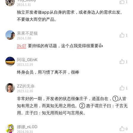
00:18:50
白描的付费模式演变
1
2024.1.11
00:24:37
多平台服务和团队搭建
独立开发者做app从自身的需求，或者身边人的需求出发。
00:32:40
独立 app 的营销策略
不要做大而空的产品。
00:35:56
如何运营一款 app 的小红书
果果不是猫
00:39:50
融资、收购和独立经营
1
2024.1.08
00:47:39
给独立开发者的建议和心得
34:07
要持续的有话题，这个点我觉得很重要👍
订阅《少数派播客》
阿瑞_GEnK
1
2023.12.19
节目 RSS 链接
终身会员，用习惯了离不开，很棒
Apple Podcasts
ZZ的无奈
小宇宙
1
2023.12.16
YouTube
非常好的一期，开发者的状态很像庄子，逍遥自在，①人皆
Spotify
知有用之用，而莫知无用之用也。② 惠子谓庄子曰：子言无
Google Podcasts
用。庄子曰：知无用而始可与言用矣。
其它平台
娜娜_nL0D
0
2024.10.31