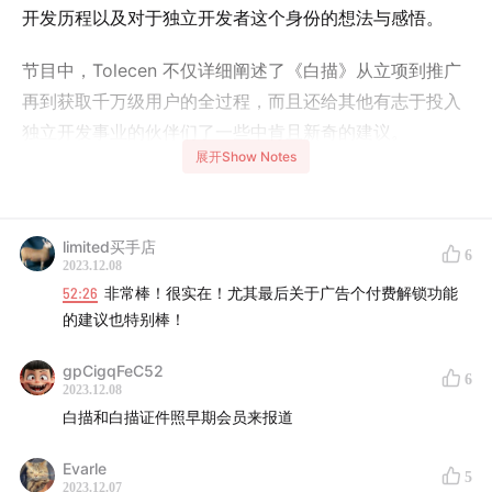
开发历程以及对于独立开发者这个身份的想法与感悟。
节目中，Tolecen 不仅详细阐述了《白描》从立项到推广
再到获取千万级用户的全过程，而且还给其他有志于投入
独立开发事业的伙伴们了一些中肯且新奇的建议。
展开Show Notes
关于「2023 技术播客节」
缘起于 2022 仲夏时节技术播客之间的梦幻联动，我们感
limited买手店
6
受到了社区共创共建的力量。今年我们再接再厉，集结了
2023.12.08
52:26
非常棒！很实在！尤其最后关于广告个付费解锁功能
30 多家播客、5 大出品人、20 多个社区，希望拉动更多
的建议也特别棒！
技术生态的内容创作者，一起用声音来表达，建设自家技
术影响力，推动更高粘性、更深互联、更持久共鸣的用户
gpCigqFeC52
6
社区构建。
2023.12.08
白描和白描证件照早期会员来报道
📺 《少数派播客》已经登陆 YouTube 平台，YouTube 用
Evarle
户也能收听啦。
点击这里
，即可订阅！
5
2023.12.07