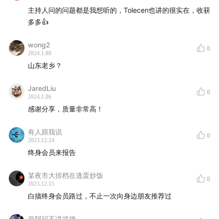
人物介绍
主持人问的问题都是我想听的，Tolecen也讲的很实在，收获
多多👍
陶新乐 Tolecen：独立开发者，《白描》《方弗相机》
作者
wong2
0
waychane：少数派编辑部成员
2024.1.08
山东老乡？
张奕源 Nick：少数派编辑部成员
有任何想对我们说的、听我们聊的，都欢迎写信至
JaredLiu
0
2024.1.06
nick@sspai.com。
感谢分享，质量非常高！
有人跟我说
0
2023.12.24
终身会员来报告
某夜市大排档在逃蛋炒饭
0
2023.12.15
白描终身会员路过，不止一次向身边朋友推荐过
皇阿玛不讲武德