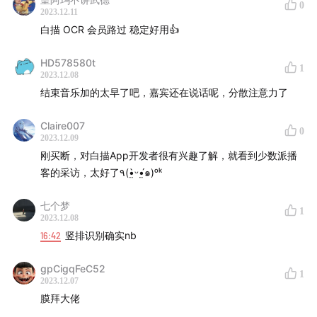
0
2023.12.11
白描 OCR 会员路过 稳定好用👍
HD578580t
1
2023.12.08
结束音乐加的太早了吧，嘉宾还在说话呢，分散注意力了
Claire007
0
2023.12.09
刚买断，对白描App开发者很有兴趣了解，就看到少数派播
客的采访，太好了٩(•̤̀ᵕ•̤́๑)ᵒᵏ
七个梦
1
2023.12.08
16:42
竖排识别确实nb
gpCigqFeC52
1
2023.12.07
膜拜大佬