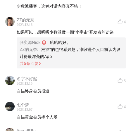
少数派播客，这种对话内容真不错！
🎁 少数派会员全面焕新，定制内容持续更新，付费栏目全
场畅读，年度最惠价格正在进行中，
欢迎新老朋友加入
！
ZZ的无奈
4
2023.12.16
🥳 少数派出品、知名主播婉莹、甜食制作的播客入门教程
如果可以，想听听少数派做一期“小宇宙”开发者的访谈
《
100 小时后请叫我播客主理人
》已经上线，用通俗易懂
张奕源Nick
:
哈哈哈好。
的语言带你入门播客制作，轻松完成你的「第〇期」播客
ZZ的无奈
:
“潮汐”的也很感兴趣，潮汐是个人目前认为设
节目。
计得最漂亮的App
共
5
条回复
节目章节
名字不好起
3
00:00:30
开场，这次聊聊独立开发
2023.12.10
白描终身会员报道
00:02:27
上榜单这件事对一款 app 的影响有多大？
00:11:36
Apple 开发者关系部门、公关部门和 App
七个梦
4
Store 编辑部门的微妙关系
2023.12.07
00:13:04
白描和其它扫描或 OCR 产品相比，最大的差
白描黄金会员捧个人场
异化在哪里？
Yoy_dBBy