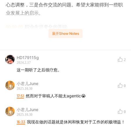
心态调整，三是合作交流的问题。希望大家能得到一些职
业发展上的启示。
00:00:00
职业生涯变化的开端
展开Show Notes
00:04:38
心态调整的关键
00:11:26
合作交流的重要性
HD179115g
2
2024.2.17
00:15:34
东亚女性在职场的挑战
这一期听了之后很疗愈。
00:19:55
自我成长与价值观的追求
小君儿June
0
2025.10.30
17:51
然而对于审稿人不能太agentic😭
小君儿June
0
2025.10.30
16:33
我现在做的话题就是休闲和恢复对于工作的积极增益！