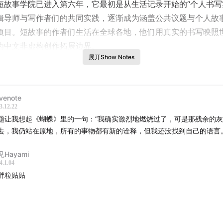
短故事学院已进入第六年，它最初是从生活记录开始的“个人书写
辑导师与写作者们的共同实践，逐渐成为涵盖公共议题与个人故
项目。短故事的作者们生活在全球各地，他们用真实的书写映照
为中文非虚构创作拓展边界。
展开Show Notes
明治短故事学院与中文非虚构创作的变化，旁立在节目中讲述了
从媒体机构之下的新闻叙事重新回到个体表达，梓新分享了他在
察到的多元的“非虚构写作”定义。欢迎收听！
venote
3.12.22
题让我想起《蝴蝶》里的一句：“我确实激烈地燃烧过了，可是那残余的
阅读
去，我仍站在原地，所有的事物都有新的诠释，但我还没找到自己的语言
事学院，我尝试用写作与生活达成和解
见Hayami
4.1.04
3年就要过去了，想把自己的故事记录下来
胖粒贴贴
写作是一种不得不言说的生活重量
，我去英国学英文创意写作