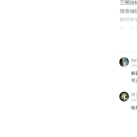
三明治
随着编
构写作
化，也
回顾三
作如何
中的观
Se
202
标
❑ 延伸
可
在短故
早
202
202
给
非虚构
44岁