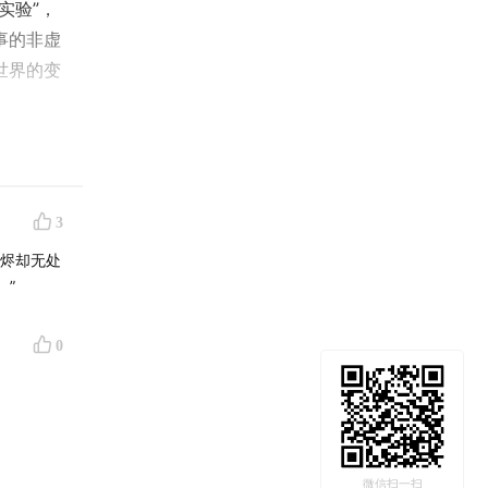
实验”，
事的非虚
世界的变
自身的写
不同文化
3
灰烬却无处
。”
0
微信扫一扫