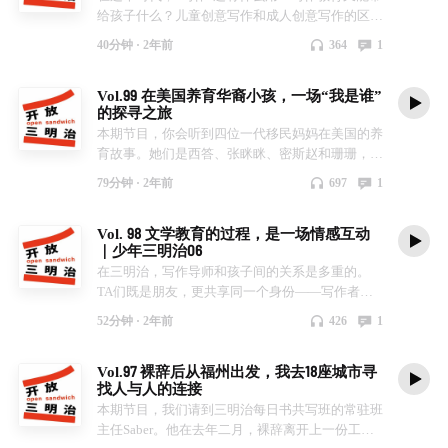
给孩子什么？儿童创意写作和成人创意写作的区别
在哪里？本期节目，我们邀请三明治创始人、正在
40分钟 ·
2年前
364
1
东安格利亚大学（UEA）读创意非虚构写作硕士的
李梓新聊了聊创意写作的源流、发展与国内外案
Vol.99 在美国养育华裔小孩，一场“我是谁”
例，以及一个关键的问题——孩子为什么要学创意
的探寻之旅
写作？ 本期主播 虾米：是创意写作专业在读研究
本期节目，你会听到四位一代移民妈妈在美国的养
生，也是写作的小学生 本期嘉宾 李梓新：“三明
育故事。她们是西答、张眯眯、密斯赵和珊珊，四
治”创始人。现在在英国东安格利亚大学（UEA）
位作者也是三明治的老朋友，曾用文字记录分享自
学习非虚构写作（Creative Non Fiction）。并有20
79分钟 ·
2年前
697
1
己的日常生活与育儿体验。 作为中国妈妈，在和
年传媒经验，出版多本非虚构著作。 我们在节目
自身成长环境迥然不同的地域，如何与孩子一起应
中聊了这些话题 01:35 如何理解“创意写作”？写作
Vol. 98 文学教育的过程，是一场情感互动
对文化差异，探寻身份认同？这趟“我是谁”的旅
环境变迁下的三明治探索 07:50 2016年创办三明
｜少年三明治06
程，不仅有孩子们挑战与尝试，也有妈妈们的自我
治儿童中文创意写作中心，是因为中文教育的巨大
在三明治，写作导师和孩子间的关系是多重的。
思考。妈妈们讨论了语言、外表、饮食习惯与思维
缺失 18:41 儿童创意写作有怎样的形式？国内外创
TA们既是朋友，更共享同一个身份——写作者。
方式如何构成一个人的文化归属感，同时，她们也
意写作案例分享 27:16 儿童创意写作和成人创意写
当传统的关系发生着意料之外的变化，当文学教育
坦诚地讲述了在多文化环境中遇到的困惑与摇摆。
作的区别是什么？组织形式、导师特点与输出形式
52分钟 ·
2年前
426
1
打破常规的课堂范式，人与人之间便开始弥漫丰富
妈妈们聊到了这些话题 02:04 探讨华人身份认同问
的异同 34:03 三明治儿童创意写作将持续在哪方面
而流动的情感，诞生着一个个打动人心的互动细
题：孩子能否同时拥有多种身份？ 13:03 如何在亚
探索？ 联系我们 公众号【三明治儿童创意写作】
Vol.97 裸辞后从福州出发，我去18座城市寻
节。白先勇说，文学教育就是情感教育。今天这期
裔身份认同方面给予孩子支持和鼓励？ 19:32 家长
小红书@三明治儿童创意写作 @读书小治 本期制
找人与人的连接
播客，两位三明治的写作导师也将谈谈她们与孩子
的语言选择对儿童身份认同的影响：探讨中文和英
作 内容策划：虾米 剪辑：虾米 文案：虾米 监制：
本期节目，我们请到三明治每日书共写班的常驻班
间的文学情感故事。 本期主播 虾米：一个害怕当
文的主导地位 26:06 语言与情感：孩子不会说中文
花花、栗子 出品：三明治儿童创意写作中心 收听
主任Saber。他在去年二月，裸辞离开上一份工
老师的文艺青年 小严：一个话忽多忽少的人 杨
的潜在“遗憾” 39:11 在沟通中成长：作为父母，如
渠道 微信公众号｜喜马拉雅｜小宇宙｜Apple