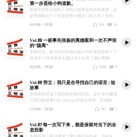
整个书柜，如何把书读杂？ （提及书籍：《在轮
第一步是给小狗道歉。
思考。也会基于2016年以来三明治儿童创意写作
明治」栏目将聚焦儿童、教育、阅读、写作和当代
生对未来的恐惧，远远超过他对生活的期望 ❑ 收
影赏析与长故事工作坊 宫崎骏电影赏析与长故事
下》《从百草园到三味书屋》《格列佛游记》《弗
本期节目听众福利！你的小猫更喜欢待在家里，还
中心在上海为6-15岁孩子打造的中文创意阅读和写
生活，从教师、家长的视角出发，交流和孩子互动
听方式 小宇宙App Apple Podcast 网易云音乐 喜马
工作坊 共情力与生命教育工作坊 精读“哈利·波特”
兰肯斯坦》《化身博士》《浮士德》《阅微草堂笔
是更期盼出门？你是想带小猫出门的人吗？你对宠
作会员社群，去发掘并讲述关于10后一代的一
中的观察与思考。也会基于2016年以来三明治儿
拉雅 QQ音乐 ❑ 剪辑&编辑 备备 ❑ 背景音乐 歌曲:
系列工作坊 本期延伸阅读书单 【丹麦】乌拉夫·尼
记》《聊斋志异》，克苏鲁。） 57:22 换个角度看
物友好空间有哪些体验和观察？欢迎说出你的想
切。 本期主播 虾米：还没离开大学校园，但已经
童创意写作中心在上海为6-15岁孩子打造的中文创
You, Short Edit 音乐来自 www.fiftysounds.com/zh/
尔森《再见，麦芬先生》（绘本） 【美】汉思·威
待贴在书籍或者人物上的标签会发生什么？ （提
68分钟 ·
3年前
591
10
法！我们将在评论中抽出10位喜欢小猫的人，送
开始观察小学校园的Z世代女性主义者。 花花：
意阅读和写作会员社群，去发掘并讲述关于10后
尔罕《我永远爱你》（绘本） 【丹麦】金·弗珀兹·
及书籍：《边城》《飘》《红与黑》《悲惨世
出10张“给小狗道歉”贺卡+sorry dog 八折优惠券。
“后知后觉”叠加“早婚早育”的女性主义者。白天夜
一代的一切。 本期主播 虾米：为了感受上海春天
艾克松《爷爷变成了幽灵》（绘本） 【日】宫下
界》） 1:03:45 三明治经典阅读工作坊让你无负担
Vol.89 一桩事先张扬的离婚案和一次不声张
去年12月，三明治的好朋友pidan在苏州河畔开设
晚都在享受和10后群体打交道的快乐，主打一个
的美妙不慎病倒 花花：向往大自然，但离开城市
洋一《安乐死现场》（非虚构） 本期提及的其他
进入作者构建的世界 （提及工作坊：[《纳尼亚传
的“隐离”
了一间“小猫更友好咖啡店”，它的名字是sorry
work life blend。 栗子：一路打怪升级的近战法
就迷路 栗子：虽然很宅但也愿意探索城市 我们在
作品 【中】蔡崇达《命运》 【英】石黑一雄《克
奇》精读]、[文学中的上海童年]（读《野芒坡》和
本期节目，参与对话的两位每日书作者苏苏和丫丫
dog。做“宠物友好”这件事，pidan细分出“对小猫
师，兼任青少年的文学与精神伙伴。 我们在节目
节目中聊了这些话题 00:02 我们问孩子：你们生活
拉拉与太阳》 【日】宫崎骏电影《你想活出怎样
《童年河》）、[走进《柳林风声》的世界]、[《哈
在去年11月的单身主题讨论中记录了她们离婚的
更好”的选项，努力为想出门的小猫和猫猫的监护
中聊了这些话题 00:05 我们问孩子：你了解女性主
的地方最近有什么变化呢？ 01:02 我们与城市的关
的人生》 【美】迪士尼皮克斯动画《心灵奇旅》
利·波特与火焰杯》精读]、[《魔戒I》沉浸式精
故事。 一个女人要离婚,意味着什么?意味着她没有
人创造一个让小猫感到安全舒适的地方。进店之前
义吗？生活中有哪些性别不平等现象？ 01:19 栏目
系是什么？老上海人的生活半径、新上海人的生活
【美】迪士尼皮克斯动画《寻梦环游记》 【英】
80分钟 ·
3年前
1018
9
读]、[鲁迅的多重宇宙]、[萧红的黄金时代]） （提
经营好婚姻和家庭?意味着即使是丈夫背叛了婚姻,
可以看见导视牌上的文字：sorrrrrrrrrrrrrry
及主播介绍 03:28 两位老师分享在自己的成长过程
尺度、《繁花》的人名前缀 04:47 附近的消失：10
J·K·罗琳《哈利·波特与凤凰社》 【德】埃里希·玛
及书籍：《巨流河》《骆驼祥子》《秋园》）**
也是她的错?意味着身为妈妈却不考虑孩子对完整
doooooooog，内有猫咪，为了小动物们的身心健
中意识到性别规训“不对劲”的时刻。完成自我性别
后城市小孩在车接车送的交通便利和互联网发展中
丽亚·雷马克《西线无战事》 【法】大仲马《基督
本期延伸阅读书籍/动漫作品 【日】朝雾卡夫卡、
Vol.88 旁立：我只是在寻找自己的语言 | 短
家庭的需要,只顾自己?意味着一个大龄单身女性还
康，很抱歉，小狗不得入内。 卡尔维诺在小说
启蒙后，对教学和育儿又有什么影响？ 15:16 栗子
和丧失体验与细节 09:53 现在的孩子还有必要去深
山伯爵》 联系我们 公众号【三明治文化中心】 小
春河35《文豪野犬》 联系我们 公众号【三明治文
故事
离过婚,这辈子就完了? 去年八月，丫丫在每日书分
《顽固的猫的花园》中写道：猫的城市和人的城市
怎么跟高年级的孩子在文学中探讨女性的处境？孩
入城市吗？不了解城市又会怎样？栗子曾见证一个
红书@三明治儿童创意写作 @读书小治 本期制作
化中心】 小红书@三明治儿童创意写作 @读书小
欢迎收听开放三明治新的系列节目，这个系列邀请
享了她离婚成功,恢复单身的喜讯,也展现了在离婚
一个在另一个里面，但并非同一个城市。有少数几
子们的反应又给了我们怎样的思考？ 27:19 花花给
孩子的崩溃时刻 14:53 孩子的写作千篇一律假大
内容策划：虾米 片头采访：栗子 剪辑：虾米 文
治 本期制作 内容策划：嘻嘻、栗子 片头采访：花
三明治短故事Lifre Writing 的各位导师，呈现她们
过程中她的勇气、魄力和决心。而走进婚姻,再走
只猫还记得那曾经没有差别的时光；人的马路和广
低年级的儿子读过哪些打破性别刻板印象的童书？
空？当他写冬天时，下意识想到的竟然是小动物都
案：虾米 监制：栗子、花花 出品：三明治儿童创
花 剪辑：虾米 文案：虾米 监制：栗子、花花 出
的生活与创作，以及她们对个人非虚构写作的理
到离婚，丫丫对于婚姻和人性都有了更深刻的认
场也是猫的马路和广场，还有草地、庭院、阳台和
一年前9岁的儿子第一次问出：这是一本女主主义
跑进洞穴冬眠？花花是如何引导儿子摆脱套路化写
63分钟 ·
3年前
707
2
意写作中心 收听渠道 微信公众号｜喜马拉雅｜小
品：三明治儿童创意写作中心 收听渠道 微信公众
解。第一期是三明治创始人李梓新与短故事学院负
识。 丫丫的每日书： 选择离婚后，35+的我为了
喷泉：生活在一个宽阔而多样的空间里。 本期节
的书吗？ 34:55 跟孩子聊性别话题的时候，有哪些
作的？ 18:10 《教育在窗外》：当一个人和世界有
宇宙｜Apple Podcast｜网易云音乐｜QQ音乐｜豆
号｜喜马拉雅｜小宇宙｜Apple Podcast｜网易云音
责人旁立的对话。 三明治短故事学院已进入第六
想要的生活一往无前 我的离婚是一桩事先张扬的
目，我们带着好奇探访了这间咖啡店，和sorry dog
困难或担忧？如何和孩子聊“强奸”？ 45:44 现在很
了真正的内在的经验的连接的时候，才能够真正了
瓣｜Spotify
乐｜QQ音乐｜豆瓣｜Spotify
Vol.87 每一次写下来，都是保留对当下的全
年，它最初是从生活记录开始的“个人书写实验”，
恢复单身案 年少时，苏遵从社会时钟,如交完美作
的项目负责人倩倩一起聊了聊： 没有猫的平面设
多小学生都认为学校“重女轻男”？如何引导孩子认
解自己 23:13 三明治如何帮助孩子重拾附近？在阅
息投影
随着编辑导师与写作者们的共同实践，逐渐成为涵
业一般地进入婚姻生活,生儿育女,经营家庭,提升自
计师，第一次给小猫做一家咖啡店 05:55 宠物用品
识区别对待和性别标准？ 49:24 三明治《了不起的
读、漫步、写作的复合工坊中体会自我与城市的关
本期开放三明治邀请了两位每日书作者，Yi和永
盖公共议题与个人故事的非虚构写作项目。短故事