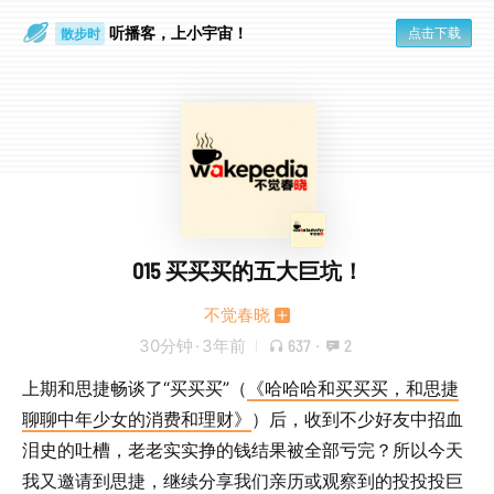
听播客，上小宇宙！
点击下载
散步时
通勤路上
015 买买买的五大巨坑！
不觉春晓
30分钟
·
3年前
637
·
2
上期和思捷畅谈了“买买买”（
《哈哈哈和买买买，和思捷
聊聊中年少女的消费和理财》
）后，收到不少好友中招血
泪史的吐槽，老老实实挣的钱结果被全部亏完？所以今天
我又邀请到思捷，继续分享我们亲历或观察到的投投投巨