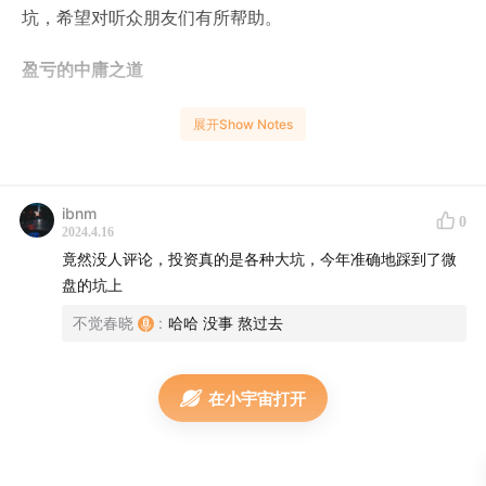
坑，希望对听众朋友们有所帮助。
盈亏的中庸之道
02:00
思捷：我的答案可能让你们震惊。
展开Show Notes
五个坑
ibnm
03:38
房产坑：最近收的精装房和预期大相径庭，但幸
0
2024.4.16
好没有烂尾，但牛市的红利也没有充分收获
竟然没人评论，投资真的是各种大坑，今年准确地踩到了微
05:56
借贷坑：一借就是好几百万？情感、关系、性格
盘的坑上
等因素，让要钱这件事难上加难。
不觉春晓
:
哈哈 没事 熬过去
12:58
信托坑：延期兑付，钱流向哪里？结合时代、抓
住内核、多请教专业人士，再出手吧。
在小宇宙打开
19:37
VC坑：胜率低的接盘游戏，不是普通人能驾驭
的。
23:46
实体坑：费钱费时费精力，还有挫败感。如果它