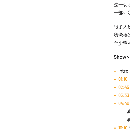
这一切
一部让
很多人
我觉得
至少狗
ShowN
Intro
01:10
02:45
03:33
04:40
狗神
狗神
10:10