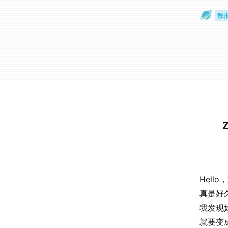
散
通
Hell
真是好
我发现
就要变