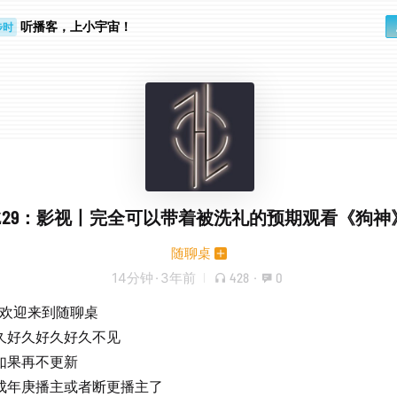
听播客，上小宇宙！
步时
勤路上
Z29：影视丨完全可以带着被洗礼的预期观看《狗神
随聊桌
14分钟
·
3年前
428
·
0
o，欢迎来到随聊桌
久好久好久好久不见
如果再不更新
成年庚播主或者断更播主了