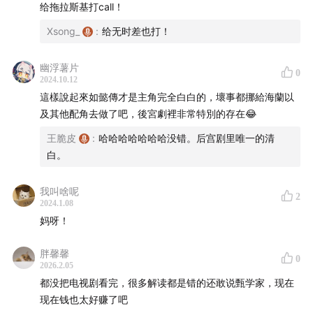
给拖拉斯基打call！
片头曲制作：
姜之湄
Xsong_
:
给无时差也打！
片头编曲协力：
YOSHI
幽浮薯片
0
头像绘制：
阿鸡
2024.10.12
這樣說起來如懿傳才是主角完全白白的，壞事都挪給海蘭以
及其他配角去做了吧，後宮劇裡非常特別的存在😂
王脆皮
:
哈哈哈哈哈哈哈没错。后宫剧里唯一的清
白。
我叫啥呢
2
2024.1.08
妈呀！
胖馨馨
0
2026.2.05
都没把电视剧看完，很多解读都是错的还敢说甄学家，现在
现在钱也太好赚了吧