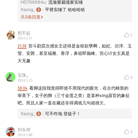
HD766694u
:
流潋紫裁缝家实锤
Xsong_
:
平替实锤了 哈哈哈哈
27:21
滴血验亲FAQ：原书情节还原、评述温实初老师
共
3
条回复
38:30
安陵容&浣碧“平反”现场
想不起
5
2024.2.11
51:50
解析《甄嬛传》解析：胧月很有心机？
21:38
宫斗剧层次感女主还得是金枝欲孽啊，如妃、尔淳、玉
莹、安茜，甚至福雅、香浮，鼻祖即巅峰。宫心计女主真是
58:40
欣贵人、淳儿和眉姐姐教你职场道理
大无趣
60:00
谁是终极大boss，卫临获得第一票
宝珠_
4
2024.1.15
65:33
一格电端妃，凭什么成为宫中的情报大师和操盘手
38:04
看脚这段我觉得即使不用现代的眼光，在古代畸形的
审美下，女子的脚（三寸金莲之类）是某种xing器官的象征
68:27
四蛋的故事：原生家庭塑造深沉心机
吧。而且人家一直在藏还非得调戏几句就很欠。
Xsong_
:
可不咋地 登徒子！
本期嘉宾：
无时差研究所·王妈妈：
www.xiaoyuzhoufm.com
刘头帘
3
2024.1.08