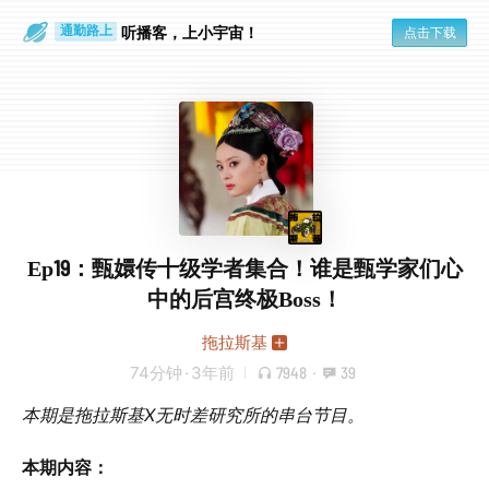
听播客，上小宇宙！
点击下载
通勤路上
眼睛好累
Ep19：甄嬛传十级学者集合！谁是甄学家们心
中的后宫终极Boss！
拖拉斯基
74分钟
·
3年前
7948
·
39
本期是拖拉斯基X无时差研究所的串台节目。
本期内容：