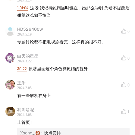
2024.5.24
1:01:04
这段 我记得甄嬛当时也在，她那么聪明 为啥不提醒眉
姐姐这么做不恰当
HD526400w
0
2024.5.19
专题讨论都不把电视剧看完，这样真的很不好。
白天的星星
0
2024.3.22
30:22
原著里面这个角色算甄嬛的替身
王朱
0
2024.2.05
有一些解析在身上
我叫啥呢
1
2024.1.08
上首页！
Xsong_
:
快点安排