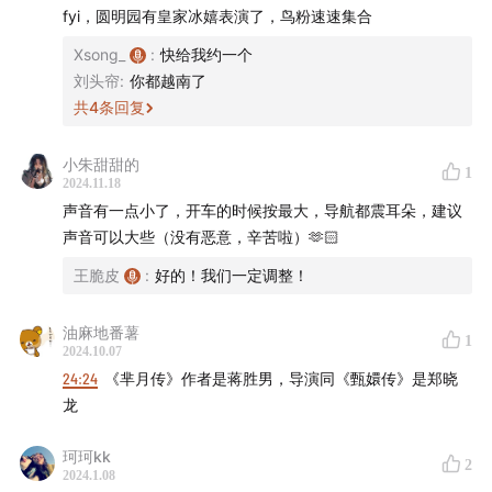
fyi，圆明园有皇家冰嬉表演了，鸟粉速速集合
本期插曲：
Xsong_
:
快给我约一个
姚贝娜 - 《红颜劫》
刘头帘
:
你都越南了
共
4
条回复
刘欢 - 《凤凰于飞》
小朱甜甜的
1
节目简介：
2024.11.18
声音有一点小了，开车的时候按最大，导航都震耳朵，建议
想把生活微微幽她一默，想对世界浅浅表她一达。拖拉斯
声音可以大些（没有恶意，辛苦啦）🫶🏻
基——吃喝玩乐，吹拉弹唱，小情小爱，曲苑杂坛。没有
王脆皮
:
好的！我们一定调整！
什么不可以聊，没有什么非要严肃，甚至没有什么非要准
点更新（呃）
油麻地番薯
1
2024.10.07
主播：
脆皮&屁仔——平凡女人｜单口喜剧爱好者｜常年
24:24
《芈月传》作者是蒋胜男，导演同《甄嬛传》是郑晓
龙
处于失业失婚与失速的生活轨道
珂珂kk
目前上线：
小宇宙/喜马拉雅/网易云音乐
2
2024.1.08