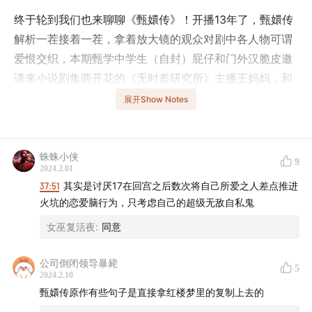
终于轮到我们也来聊聊《甄嬛传》！开播13年了，甄嬛传
解析一茬接着一茬，拿着放大镜的观众对剧中各人物可谓
爱恨交织，本期甄学中学生（自封）屁仔和门外汉脆皮邀
请来小说剧集两开花的《无时差研究所》主播王妈妈，和
我们一起为剧中人物纷纷“平反”，解析谁才是我们心中的
展开Show Notes
甄嬛宇宙终极boss。
本期时点：
蛛蛛小侠
9
2024.2.01
1:20
主播“甄学”段位简介：这年头了居然还有人没看过
37:51
其实是讨厌17在回宫之后数次将自己所爱之人差点推进
《甄嬛传》
火坑的恋爱脑行为，只考虑自己的超级无敌自私鬼
女巫复活夜
:
同意
3:41
果郡王“平反”现场？王妈妈点评原著与剧作的不同
公司倒闭领导暴毙
5
13:08
我们为什么爱看《甄嬛传》？
2024.2.10
甄嬛传原作有些句子是直接拿红楼梦里的复制上去的
22:22
甄嬛之后十年，还能留下印象的古装戏盘点