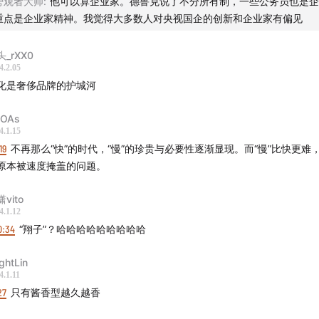
旁观者大师
:
他可以算企业家。德鲁克说了不分所有制，一些公务员也是企
台既不靠技术创新推动，也不依赖于全球化市场，所以对于大
重点是企业家精神。我觉得大多数人对央视国企的创新和企业家有偏见
来说，它是可以被学习的，可以用另外一套叙事体系和话语系统
话”部分
_rXX0
4.2.05
台算得上是奢侈品吗？
化是奢侈品牌的护城河
为改革开放，广东地区的企业家们最初都喝威士忌和红酒，但是
OAs
茅台了，我认为这里面还是血液里的文化认同
4.1.15
19
不再那么“快”的时代，“慢”的珍贵与必要性逐渐显现。而“慢”比快更难
台本身有可能成为一个全球化受欢迎的消费品吗？还是它的极强
原本被速度掩盖的问题。
限制它？
vito
4.1.12
个人对人物和史料的感觉不一样，这个也是创作有趣的部分，
0:34
“翔子”？哈哈哈哈哈哈哈哈哈
文留出很多空间，同一个人或者一家公司可以有无数位作家来写
ightLin
看资料和采访的过程里，有什么意外的发现吗，超出了你原本
4.1.11
或者那个故事之外的？
27
只有酱香型越久越香