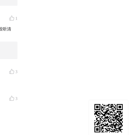
1
没听清
评论区留
3
3