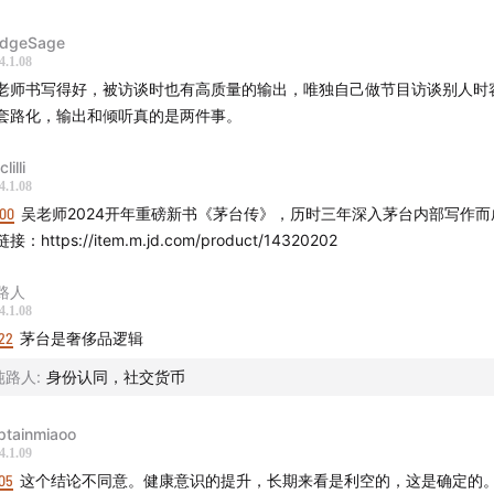
代茅台人如同接力一般进行茅台工艺理论化、科学化和标准化
dgeSage
4.1.08
今茅台酒的品质稳定、可信赖；而保证出厂的酒风格统一关键则
老师书写得好，被访谈时也有高质量的输出，唯独自己做节目访谈别人时
陈年老酒勾兑以保证每个人喝到的茅台酒味道相同
套路化，输出和倾听真的是两件事。
较于其他香型的白酒，酱香型白酒不仅越陈越香，而且口味的
clilli
4.1.08
:00
吴老师2024开年重磅新书《茅台传》，历时三年深入茅台内部写作而
了国家记忆与红色基因这些历史要素，2011 年尼尔森对高端白
接：https://item.m.jd.com/product/14320202
研，发现“喝着不上头”是非常重要的决策标准
路人
4.1.08
是极少数不受技术迭代和周期影响的行业：配方不可能会变；
22
茅台是奢侈品逻辑
相庆，经济不好就借酒消愁
纯路人
:
身份认同，社交货币
计划经济时代里，茅台更多承担的是政务外交和出口换汇的使
ptainmiaoo
量不只是个企业经营问题
4.1.09
05
这个结论不同意。健康意识的提升，长期来看是利空的，这是确定的
一次马化腾问我，《激荡三十年》里面为什么阿里的着墨那么多