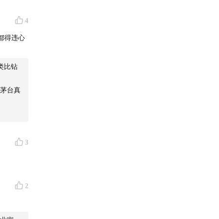
4
带来的推
都得违心
类比钻
然后实现
茅台真
化传承没
3
如《索尼
”，一
2