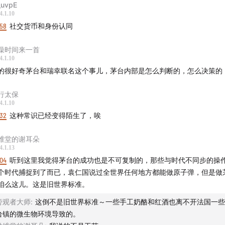
uvpE
007年伯克希尔股东大会上，芒格说：“如果生意足够好，它偶
4.1.10
的经理也不致命。”德鲁克也说：“以前我不知道一家好公司的标
:58
社交货币和身份认同
后来我发现，一家平静无波的公司，必是管理上了轨道。”
澡时间来一首
马逊创始人贝索斯曾经问过巴菲特一个问题：“你的投资策略实
4.1.10
的很好奇茅台和瑞幸联名这个事儿，茅台内部是怎么判断的，怎么决策的
为什么没有人复制你呢？”巴菲特给了一个非常简单的回答：“因
慢慢变富。”
行太保
4.1.10
有风险的决策，就好比拿别人的钱去赌博
:32
这种常识已经变得陌生了，唉
台需要去讨好年轻人吗？比如大家议论很多的茅台和咖啡的联
维堂的谢耳朵
做巧克力等等
4.1.13
:04
听到这里我觉得茅台的成功也是不可复制的，那些与时代不同步的操
个时代捕捉到了而已，袁仁国说过全世界任何地方都能做原子弹，但是做
出质量问题、经济的长期萧条，或者白酒行业又出现天才，这
咱么这儿。这是旧世界标准。
导致茅台走下坡路；另外，如果茅台公司自己犯低级错误，比如
发子品牌，也可能自毁未来
旁观者大师
:
这倒不是旧世界标准～一些手工奶酪和红酒也离不开法国一些
台镇的微生物环境导致的。