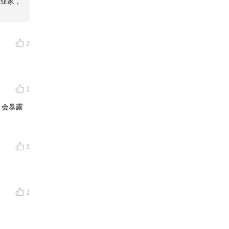
业家，
部分消费
来构建茅
2
现在也
2
，会暴露
的文化
2
所以也给
2
理解的那