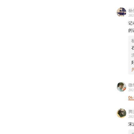
腾讯却
杨佳
202
22:54
企
记
动力，
的
24:44
对
盈利，
26:37
茅
法用广
微
29:03
为
202
04:
的私人
腾潇
31:19
茅
202
件事要
宋