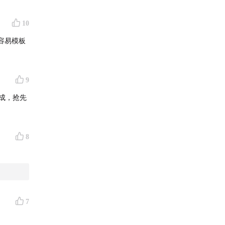
的工作，
10
在于勾
容易模板
依赖度也
9
成，抢先
酒消费者
8
那经济好
命，茅台
7
。
，但是