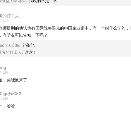
链接】
微维堂的谢耳朵
:
我说的不是工艺
11 知道自己的“无法”和“不能”：与蔡崇达聊《皮囊》和《命运》
考的打工人
4.1.10
团队】
老师提到的他认为有国际战略眼光的中国企业家中，有一个叫什么宁的，
，有听友可以告知一下吗？
：李翔 、李丰
Leon张英海
:
宁高宁。
思考的打工人
:
谢谢！
筹：张英海 （13514156656）、峰小瑞（pr@freesvc.com）
eng
喜欢我们的节目，欢迎你分享到更多的地方，也欢迎你在我们的
4.1.08
。
哈，吴晓波来了
CigqFeC52
4.1.08
一，哈哈