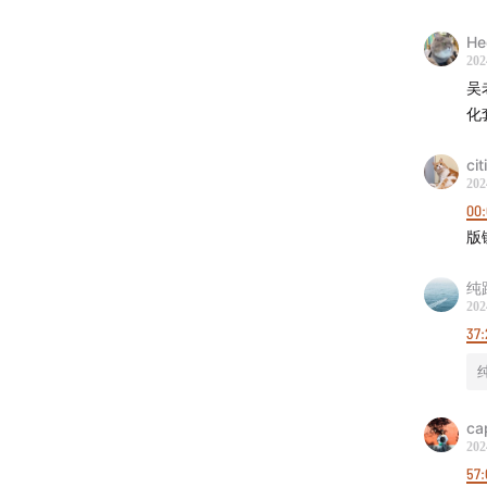
07:54
数
He
202
才让如
吴
兑，用
化
10:04
相
citi
最强
202
00
12:44
除
版链
进行调
纯
202
13:58
酒
37:
就举杯
15:23
在
ca
酒的质
202
57:
21:37
有