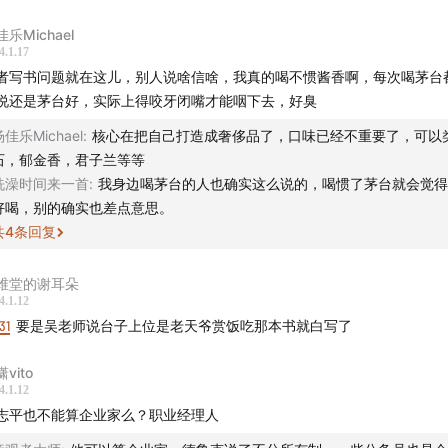
被提及较少？
乐Michael
4.1.17
业的公共影响力就是它在一个行业变化和社会变革的过程中所
者写书问题就在这儿，别人说啥信啥，我真的喝不惯酱香啊，每次喝茅台
这个推动力并不完全跟规模和利润有关，而是跟它的尖锐度有关
说还是茅台好，实际上得咬牙闭嘴才能咽下去，好臭
杨佳乐Michael
:
核心在把自己打造成奢侈品了，口味已经不重要了，可以
于很多企业家而言，最重要的事情其实就是服务好他的用户，
石，郁金香，君子兰等等
这也是一种价值的体现
洗澡时间来一首
:
我身边喝茅台的人也确实这么说的，喝惯了茅台就会觉得
好喝，别的确实也差点意思。
台在过去也常用出书的形式做宣传，是因为它的历史渊源与文
共
4
条回复
告这种媒介很好地呈现
维堂的谢耳朵
什么用时间线来结构这本书，而没有考虑其他的结构方式？比
4.1.12
31
要是吴老师说台子上位是老天爷赏饭吃那本书就白写了
生活》，其实是用人物线为主，时间线为辅
vito
台的故事本身带有一些反戏剧性，季克良习惯于把自己叫做“笨蛋
4.1.12
想十年、然后坚持做十年
志平也不能算企业家么？职业经理人