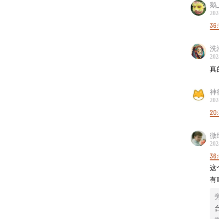
鹅_
49:03
2
202
个糟糕
36
么，但
洗
50:49
亚
202
真
单了，
人愿意
神
202
51:42
没
20
55:00
茅
微
淇淋、
202
36
58:40
这
酒
有
可能会
能，开