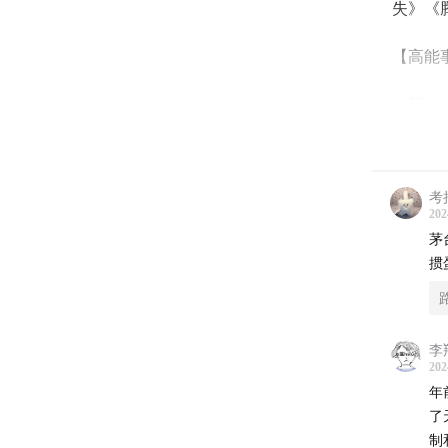
失》《
【高能
《茅台
【内容
考
01:04
《
202
要，明
茅
掼
04:28
我
性，真
季克良
李
202
05:54
茅
年
酒会上
了
了酱香
制