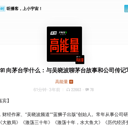
听播客，上小宇宙！
步时
勤路上
ol.91 向茅台学什么：与吴晓波聊茅台故事和公司传记
高能量
61分钟
·
3年前
22663
·
78
嘉宾】
，财经作家、“吴晓波频道”“蓝狮子出版”创始人。常年从事公司
《大败局》《激荡三十年》《激荡十年，水大鱼大》《历代经济