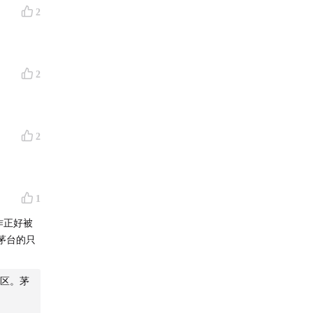
尔遇见一
2
准是什
2
在太简
为很少有
2
名、做冰
1
作正好被
茅台的只
三种情况
拼命扩产
区。茅