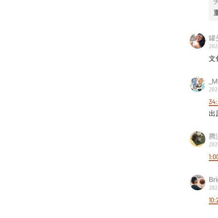
34:06
茅
品公司
台的“神
罐头
202
36:30
茅
文
41:11
因
_M
都改喝
202
34:
41:47
茅
出
属性会
腾潇
202
46:38
每
1:0
同题作
Br
47:49
在
202
家公司
10: