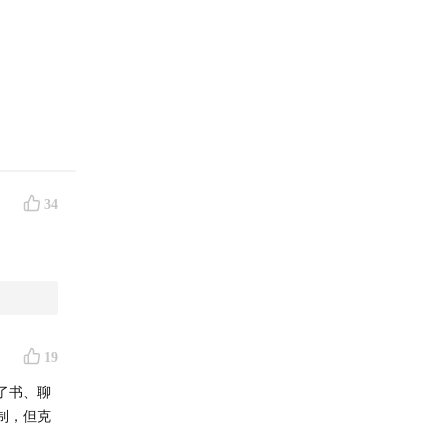
不重
34
有偶然
地遇到了
19
国白酒评
了书、聊
几乎垄断
制，但克