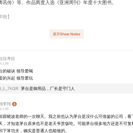
腾讯传》等。作品两度入选《亚洲周刊》年度十大图书。
事物】
传》及其创作历程。
展开Show Notes
索引】
拉拉考拉
腾讯传》的采访比《茅台传》要难很多，对很多IT人来说，昨天
4.1.08
天才重要，消费品公司反倒是非常强调历史和文化传承的
台的秘诀 领导爱喝
蛋的兴起 领导爱玩
觉得茅台并不属于老天爷赏饭吃的公司类型，它的成功其实带
路上_7kQR
:
茅台是御用品，厂长是守门人
正具有国际级战略眼光和实操能力的人并不是太多，茅台很幸运
这样的商业天才
翔李翔
4.1.09
台既不是百年企业，也不能完全代表川派白酒，但在1979年全
前跟晓波老师的一次聊天。我之前也认为茅台是没什么可借鉴的公司，看
，周恒刚等酒界泰斗将中国白酒划分为五种香型，从此茅台酒就
天，才知道茅台原来也不是老天爷赏饭吃。可能茅台很多地方还是不可复
型白酒这个品类
和下笨功夫，确实是普通人也能做的。