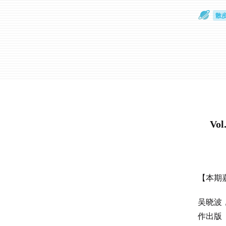
散
通
V
【本期
吴晓波
作出版