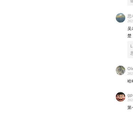
【往期
Vol.
思
202
【制作
吴
楚
主理人
制作及统
OI
如果你
202
言交流
哈
gp
202
第