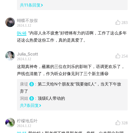
共
11
条回复
第三部分：身为创作者的我
1:46:58
足够聪明才能精准识别亟待修正的部分
蝴蝶不放假
283
1:49:02
好的创作者有近乎变态的好奇心
2024.1.12
04:46
“内容人永不疲惫”好铿锵有力的话啊，工作了这么多年
1:51:10
日常捕获灵感的方式
还这么热爱这份工作，真的是真爱了。
Julia_Scott
254
本期音乐
2024.1.12
君のそういうとこが好きだな by 世武裕子
这期真神奇，蘸酱的三位在刘乐的影响下，语调更欢乐了，
No Man is an Island by The Script
声线也清脆了，作为听众好像见到了三个新主播😆
Comment Te Dire Adieu? by Allice Carreri & String
康堤
:
第二天给N个朋友发“我要做E人”，当天下午放
Swing
弃了
Freedom by Anthony Hamilton/Elayna Boynton
洞姐
:
顶级E人带动的
共
7
条回复
附上刘乐的「创作者清单」
柠檬地瓜叶
328
2024.1.12
书籍《三体》