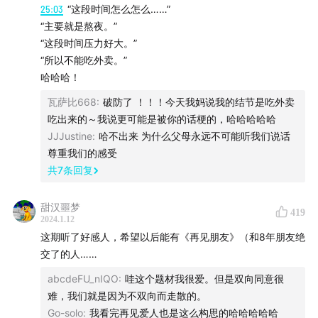
31:04
节目无法复制，当人不一样，一切都不一样
25:03
“这段时间怎么怎么……”
37:22
导演会测试所有游戏设置，甚至会“动用”前任
“主要就是熬夜。”
44:16
拍摄现场，导摄一边哭一边说“6号机推”
“这段时间压力好大。”
“所以不能吃外卖。”
49:09
综艺之神降临瞬间，是穷其一生都无法想到的
哈哈哈！
53:02
真人秀中公共与私人的边界如何划定与处理
57:39
如何给嘉宾做舆论和“上热搜”的心理预警
瓦萨比668
:
破防了 ！！！今天我妈说我的结节是吃外卖
吃出来的～我说更可能是被你的话梗的，哈哈哈哈哈
1:05:23
再见爱人团队流行一句话：完美伴侣，只差伴侣
JJJustine
:
哈不出来 为什么父母永远不可能听我们说话
1:09:40
三季议题探索不是向前走，是向四面八方走
尊重我们的感受
1:15:54
不要被时髦趋势绑架，不要为情感需求羞耻
共
7
条回复
1:18:51
关于再见爱人的配乐、文案，以及写给嘉宾的信
1:26:32
文本分析是再见爱人的观看方式之一
甜汉噩梦
419
2024.1.12
这期听了好感人，希望以后能有《再见朋友》（和8年朋友绝
第二部分：关于女性创作
交了的人……
1:28:55
姐不是年龄决定的，而是你散发出来的气势
abcdeFU_nIQO
:
哇这个题材我很爱。但是双向同意很
1:31:35
湖南卫视为何产生了大量优秀的女性电视人
难，我们就是因为不双向而走散的。
1:39:41
关于招商会上露出的新节目《逃出讨厌岛》
Go-solo
:
我看完再见爱人也是这么构思的哈哈哈哈哈