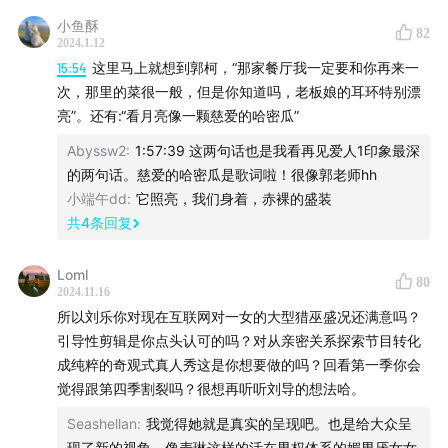
小鱼酥
82
2024.1.12
15:54
这里马上就想到郭柯，“那家餐厅我一定要和你再来一
次，那里的菜很一般，但是你知道吗，老板娘的耳环特别漂
亮”。还有:“看月亮像一颗慈爱的哈密瓜”
Abyssw2
:
1:57:39 这两句话也是我看再见爱人1印象最深
的两句话。慈爱的哈密瓜是歌词啦！很像郭老师hh
小端午dd
:
它照亮，我们身着，赤裸的盛装
共
4
条回复
Loml
80
2024.11.16
所以刘乐你对现在互联网对一女的大型猎巫盛况还满意吗？
引导性剪辑是你点头认可的吗？对从亲密关系探索节目转化
成纯粹的奇观式真人秀这是你想要做的吗？回看第一季你会
觉得跟第四季割裂吗？很想再听听刘导的想法哈。
Seashellan
:
我觉得她就是真实的呈现吧。也是给大众呈
现了新的视角，像麦琳这样的活在男权体系的媚男厌女女