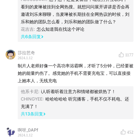
种能量还带来了持久的感染力，“被E人鼓舞到了，要勇敢
看到的麦琳被挂到全网热搜。就想问问展开讲讲是否会再
一点，鲁莽一点”，我们带着这样的感受进入了2024。
邀请刘乐来聊聊，当麦琳被长期挂在全网热议的时候，刘
乐和她的团队怎么看，刘乐和她的团队做了什么？
花吉吉
:
怎么知道我在找这个评论
共
6
条回复
shownotes
莎拉芭奇
1177
2024.1.12
第一部分：关于《再见爱人》
制片人老师好像一个高功率浴霸啊，才听了5分钟，已经要被
04:45
内容人永不疲惫，一直想要突破就不会疲惫
她的能量灼伤了。感觉她的手机不需要充电宝，可以直接接
09:47
再见爱人探讨的是关系里没有被主流过多讨论的那
上她本人，无线充电
一部分
他系卡尼
:
i人听着听着注意力和情绪都被烘热了！
13:42
找嘉宾最难的是“双同意”，且问题可呈现可讨论
CHINGYEE
:
哈哈哈哈哈 听完播客，手机不仅不耗电、还
17:17
为什么再见爱人呈现出更多“女强男弱”的关系
充满了！
20:04
郭柯宇是高感受型人，天生的文学家
共
13
条回复
21:56
长时间地倾听，才能获得信任和交付
啊呀_0APf
25:28
不鼓吹成长，不改变也没关系，尊重人打开的节奏
452
2024.1.12