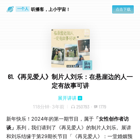
眼睛好累
一个人
听播客，上小宇宙！
点击下载
61.《再见爱人》制片人刘乐：在悬崖边的人一
定有故事可讲
展开讲讲
118分钟
·
3年前
250793
·
1779
新年快乐！2024年的第一期节目，属于
「女性创作者访
谈」
系列，我们请到了《再见爱人》的制片人刘乐。展讲
和刘乐结缘于第29期长节目「《再见爱人》：一堂婚姻预