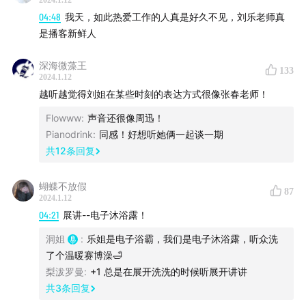
2024.1.12
非常喜欢那只有很多角一直唱歌的山羊，看得人嘎嘎笑。
04:48
我天，如此热爱工作的人真是好久不见，刘乐老师真
是播客新鲜人
深海微藻王
133
2024.1.12
越听越觉得刘姐在某些时刻的表达方式很像张春老师！
Flowww
:
声音还很像周迅！
Pianodrink
:
同感！好想听她俩一起谈一期
共
12
条回复
蝴蝶不放假
87
2024.1.12
04:21
展讲--电子沐浴露！
洞姐
:
乐姐是电子浴霸，我们是电子沐浴露，听众洗
了个温暖赛博澡🛁
梨泼罗曼
:
+1 总是在展开洗洗的时候听展开讲讲
共
3
条回复