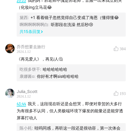
20:23
我的妈！郭老师不愧是郭老师，音频一出来我立刻哭
推荐理由：在《再见爱人》三季的拍摄中，常常看见荒野
（化妆ing立马花😂
天空中的璀璨银河，会觉得这样闪耀的群星暗藏危险，说
黛西
:
+1 看着镜子忽然觉得自己变成了海恩（懂得懂😂
不定什么时候黑暗森林法则就会一触即发，脑中会闪过：
啊啊啊啊啊啊白
:
听那段在洗澡 然后秒😢
“不要回答，不要回答，不要回答。”
共
15
条回复
也许是一种侥幸，才能生活在这个没有智子封锁的地球。
即使在很多个时刻，我们心甘情愿地为自己打上思想钢
乔乔想要去旅行
304
2024.1.12
印，但阅读《三体》的整个过程都让人感到心潮澎湃，仿
《再见爱人》，再见i人🤔
佛置身“山外有山，仙外有仙”的震撼实体场景，是对每一
吃很多饼干
:
哈哈哈哈哈哈
个心怀好奇、渴望探索宇宙奥秘的读者的一次终极礼赞。
康娜酱o
:
你好有才啊sis哈哈哈哈
书籍《长安的荔枝》
Julia_Scott
193
推荐理由：任何一个好的故事，都可以用一句话概括完框
2024.1.12
架。假如只已知“一骑红尘妃子笑，无人知是荔枝来”这两
43:44
我天，这段现在听还是会想哭，即便对章贺的大多行
句诗，我们如何构建出一个高潮迭起的故事？一颗小小的
为有很多不认同，但人类极端环境下爆发的能量还是能穿透
屏幕打动人
荔枝被送到贵妃手上之前，有多少惊心动魄的细节可被描
绘？
陈小耗
:
哇呜同感，再听这一段还是很动容，第一次体会