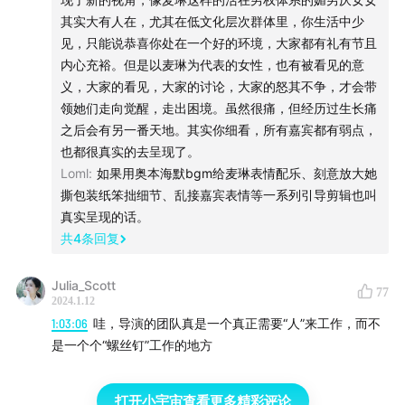
其实大有人在，尤其在低文化层次群体里，你生活中少
见，只能说恭喜你处在一个好的环境，大家都有礼有节且
内心充裕。但是以麦琳为代表的女性，也有被看见的意
义，大家的看见，大家的讨论，大家的怒其不争，才会带
领她们走向觉醒，走出困境。虽然很痛，但经历过生长痛
之后会有另一番天地。其实你细看，所有嘉宾都有弱点，
也都很真实的去呈现了。
Loml
:
如果用奥本海默bgm给麦琳表情配乐、刻意放大她
撕包装纸笨拙细节、乱接嘉宾表情等一系列引导剪辑也叫
真实呈现的话。
共
4
条回复
Julia_Scott
77
2024.1.12
1:03:06
哇，导演的团队真是一个真正需要“人”来工作，而不
是一个个“螺丝钉”工作的地方
打开小宇宙查看更多精彩评论