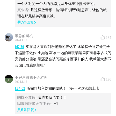
一个人对另一个人的祝愿是从身体里冲撞出来的。
马伯庸一直擅长用古代的架构写现代的叙事，这本也是。
真朱酱
:
且这样放音频，能清晰的听到喘息声，让他的喊
关于职场和人性的描写极其精准，是令人忍不住一口气读
话在那几秒钟高度真诚。
完的小说，读完之后说不清是酣畅淋漓还是怅然若失。
共
7
条回复
社畜必读，懂的都懂。
米总的司机
137
书籍《献给阿尔吉侬的花束》
2024.1.12
1:17:36
实在是太喜欢刘乐老师的表达了 比喻得恰到好处完全
推荐理由：在这次播客录制过程中，因为讲到“只有足够聪
不煽情不做作 比如这里“在一地的碎玻璃渣里面有非常多很闪
明才能识别出愚蠢，才能变得更加聪明”这个点，而想到这
亮的部分 那如果还是会被闪亮的东西吸引的人 我希望大家不
本书。
会因此而感到羞耻”
强大的智力会带给我们幸福吗？这本书给出的答案是：不
会。
不好意思我不会游泳
190
2024.1.12
“智慧是人类最伟大的恩赐之一，只是在追寻知识的过程
1:54:02
听完想加入刘姐的团队！（头一次这么想上班！
中，对爱的追寻往往就被搁在一旁。这是我自己最近发现
蝴蝶不放假
:
我也要我也要！！
的结论。我可以把这个假设提供你参考：没有能力给予和
哗啦啦啦啦天在下雨-
:
+1
接受爱情的智慧，会促成心智与道德上的崩溃，形成神经
共
5
条回复
官能症，甚至精神病。而且我还要说，只知专注在心智本