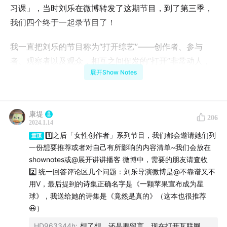
习课」，当时刘乐在微博转发了这期节目，到了第三季，
我们四个终于一起录节目了！
我一直把刘乐的节目称为“打开综艺”——创作者、参与
者、观察者以及观众，相互之间促发的“打开”非常动人，
展开Show Notes
尤其在当下倾向于封闭和谨慎的社交场。到底具备怎样的
温度、湿度和安全度，我们可以安然地交出自己的感受？
呈现亲密关系的脆弱和不堪？
康堤
206
2024.1.14
在“再爱宇宙”里，每一个感受都值得被好好对待，每一次
1️⃣之后「女性创作者」系列节目，我们都会邀请她们列
置顶
“打开”都值得被赞赏。这背后是长时间的看见和倾听，是
一份想要推荐或者对自己有所影响的内容清单~我们会放在
尊重一个人打开的节奏。这是一档无法量产的节目，关于
shownotes或@展开讲讲播客 微博中，需要的朋友请查收
人的情感探索就像开地图，永远存在未知地带，因此三季
2️⃣ 统一回答评论区几个问题：刘乐导演微博是@不靠谱又不
的议题探索不是向前走，而是向四面八方走。和节目呈现
用V，最后提到的诗集正确名字是《一颗苹果宣布成为星
球》，我送给她的诗集是《竟然是真的》（这本也很推荐
的高敏破碎感不同，刘乐是一个非常快乐、能量极高的
😃）
人。和她相处，会有一种“平稳落地”的奇妙体感，并且这
HD963344h
:
想了想，还是要留言，现在打开互联网，