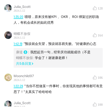
身，以致排除人际关系并因此形成封闭的自我中心，只会
Julia_Scott
128
导致暴力与痛苦。 ”
2024.1.12
1:35:20
啧啧，原来没有被KPI 、OKR 、ROI 绑架过的职场
人，有机会成长的如此优秀
电影《白日梦想家》
推荐理由：平凡人生里最值得被憧憬的奇幻之旅。
蝴蝶不放假
164
男主每一次白日梦都是对现实的逃避，但正是这些逃避引
2024.1.12
导他走向这段流光溢彩的冒险旅途。你永远不知道那些看
1:42:19
“预设就会失望，预设就容易失败。”好健康的心态
似毫不起眼的人心里装着多绚丽的宇宙，如果可以这样被
康堤
:
我想起另一句，经常庆功就能成功（不是
看见，被实现，简直人间大浪漫。
蝴蝶不放假
:
学会了！谢谢康老师！
共
5
条回复
这部电影是对所有内心藏有瑰丽梦想的普通人的致敬。
庸碌日常中，不要忘记那个藏在心底的梦想家。
Moonchild97
106
2024.1.12
动画《小红帽》
1:22:29
"当你不想做某一件事时，你发现其他的事情都可有意
推荐理由：你已知的故事不一定是真实的故事。
思了！"太真实了哈哈哈哈
看似童话，实际是现实主义题材，将每个角色的人设一一
Julia_Scott
掀开，会看到一场别开生面的罗生门。
100