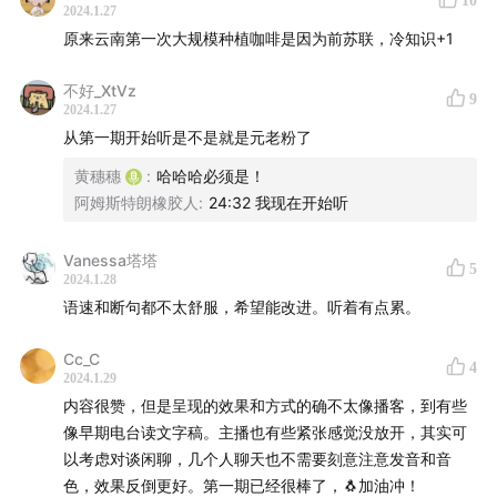
10
2024.1.27
原来云南第一次大规模种植咖啡是因为前苏联，冷知识+1
不好_XtVz
9
2024.1.27
从第一期开始听是不是就是元老粉了
黄穗穗
:
哈哈哈必须是！
阿姆斯特朗橡胶人
:
24:32 我现在开始听
Vanessa塔塔
成熟度参差不齐的咖啡果实放在一起发酵
5
2024.1.28
语速和断句都不太舒服，希望能改进。听着有点累。
Cc_C
4
2024.1.29
内容很赞，但是呈现的效果和方式的确不太像播客，到有些
像早期电台读文字稿。主播也有些紧张感觉没放开，其实可
以考虑对谈闲聊，几个人聊天也不需要刻意注意发音和音
色，效果反倒更好。第一期已经很棒了，🐧加油冲！