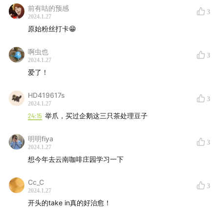
前有咕的预感
3
2024.1.27
原始粉丝打卡😁
【主播】
啊虫也
3
黄穗穗
2024.1.27
爱了！
【嘉宾】
HD419617s
3
2024.1.27
阿奇，云南精品咖啡社群YSCC创始人
24:15
举爪，买过企鹅这三只茶处理豆子
叨叨，上海咖啡品牌有容乃大主理人
明明fiya
3
2024.1.27
想今年去云南咖啡庄园学习一下
Cc_C
3
2024.1.27
开头的take in真的好治愈！