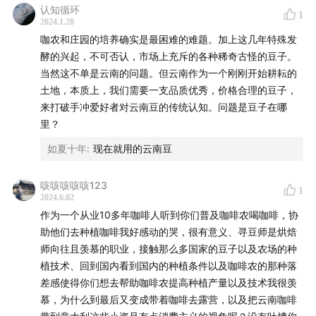
认知循环
1
2024.1.28
咖农和庄园的培养确实是最困难的难题。加上这几年特殊发
酵的兴起，不可否认，市场上充斥的各种稀奇古怪的豆子。
当然这不单是云南的问题。但云南作为一个刚刚开始耕耘的
土地，本质上，我们需要一支品质优秀，价格合理的豆子，
来打破手冲爱好者对云南豆的传统认知。问题是豆子在哪
里？
如夏十年
:
现在就用的云南豆
咳咳咳咳咳123
1
2024.6.02
作为一个从业10多年咖啡人听到你们普及咖啡农喝咖啡，协
助他们去种植咖啡我好感动的哭，很有意义、寻豆师是烘焙
师向往且羡慕的职业，接触那么多国家的豆子以及农场的种
植技术、回到国内看到国内的种植条件以及咖啡农的那种落
差感使得你们想去帮助咖啡农提高种植产量以及技术我很羡
慕，为什么到最后又变成带着咖啡去露营，以及把云南咖啡