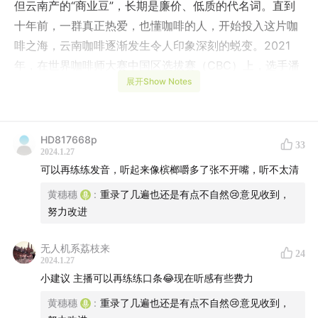
但云南产的“商业豆”，长期是廉价、低质的代名词。直到
十年前，一群真正热爱，也懂咖啡的人，开始投入这片咖
啡之海，云南咖啡逐渐发生令人印象深刻的蜕变。2021
年，在世界咖啡师大赛中国区选拔赛（CBC）上，选手潘
展开Show Notes
玮用一支云南豆拿下冠军，惊艳业界。大家说，中国咖啡
站起来了。从连锁巨头到精品咖啡品牌，也都纷纷把目光
投向云南。
HD817668p
33
2024.1.27
我们从六年前开始跑云南产地，见证了无数人在背后付出
可以再练练发音，听起来像槟榔嚼多了张不开嘴，听不太清
的努力。今天就来好好聊聊，想让中国咖啡好喝一点，到
黄穗穗
:
重录了几遍也还是有点不自然😢意见收到，
底有多难？
努力改进
【时间轴】
无人机系荔枝来
24
2024.1.27
1:24
云南种植咖啡的历史，比很多人想象的要早
小建议 主播可以再练练口条😂现在听感有些费力
6:43
粗放的种植模式，在这里延续了几十年
黄穗穗
:
重录了几遍也还是有点不自然😢意见收到，