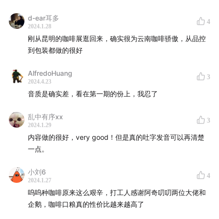
d-ear耳多
4
2024.1.28
刚从昆明的咖啡展逛回来，确实很为云南咖啡骄傲，从品控
到包装都做的很好
黑茶日晒处理的咖啡豆
AlfredoHuang
3
2024.4.23
音质是确实差，看在第一期的份上，我忍了
乱中有序xx
3
2024.1.29
内容做的很好，very good！但是真的吐字发音可以再清楚
一点。
小刘6
4
2024.1.27
呜呜种咖啡原来这么艰辛，打工人感谢阿奇叨叨两位大佬和
企鹅，咖啡口粮真的性价比越来越高了