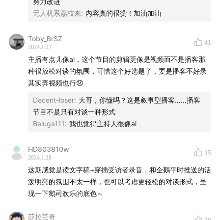
努力改进
11:23
想做出中国自己的好喝的咖啡豆
无人机系荔枝来
:
内容真的很赞！加油加油
17:08
大多数云南咖农，从来没喝过咖啡
Toby_BrSZ
41
2024.1.27
21:37
从特殊处理法开始，云南咖啡渐渐有了自己的味道
主播有点儿像ai，这个节目的剪辑更像是视频而不是播客那
种很放松对谈的氛围，可惜这个好选题了，要是播客不好录
27:37
云南精品咖啡社群YSCC：努力实现产区的可持续
其实弄视频也行😞
发展
Decent-loser
:
大哥，你懂吗？这是叙事型播客……播客
节目不是只有对谈一种形式
34:04
云南咖啡豆，真的没有困在香精里
Beluga111
:
我也觉得主持人很像ai
39:22
云南咖啡的未来，会走向什么方向？
HD803810w
15
2024.1.28
育种阶段的咖啡苗
这期感觉是读文字稿+穿插受访者录音，和企鹅平时推送的活
泼明亮的氛围不太一样，也可以考虑更轻松的对谈形式，呈
现一下鹅司欢乐的底色～
莎拉芭奇