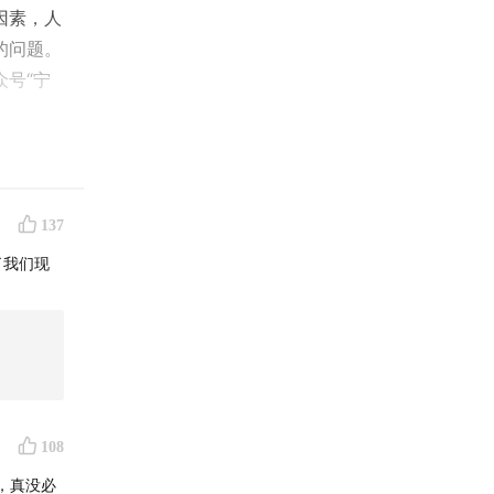
因素，人
的问题。
号“宁
137
了我们现
108
，真没必