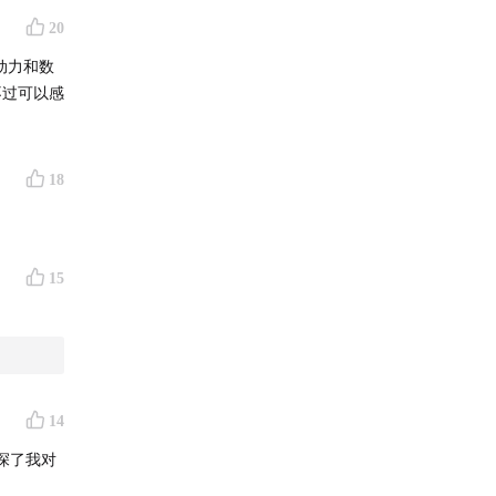
20
动力和数
不过可以感
18
15
14
深了我对