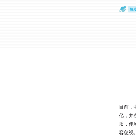
散
通
目前，
亿，并
质，使
容忽视