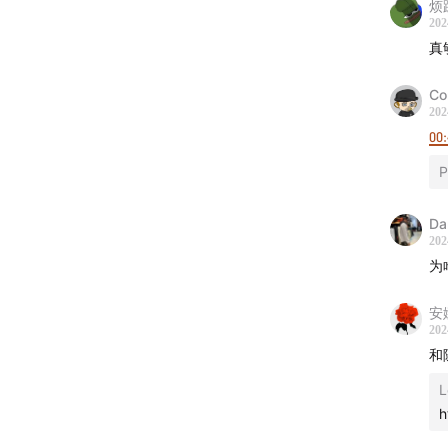
烦
202
抖音：
真
Co
202
00:
P
Da
202
为
安
202
和
L
h