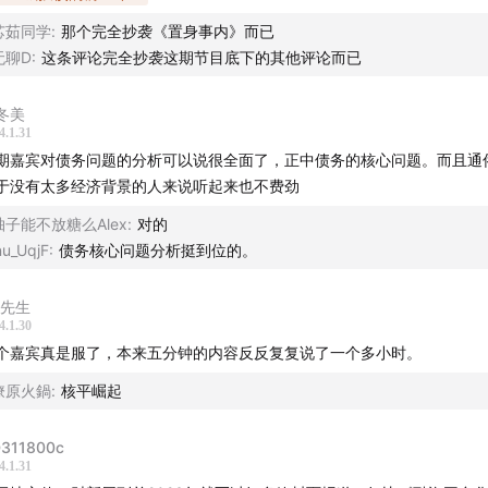
个新年，我们把「怪力乱神」具像化，以年画为灵感，与老朋友
芯茹同学
:
那个完全抄袭《置身事内》而已
出「怪力乱神」葡萄酒礼盒。礼盒包含两支红葡萄酒，以古籍中
无聊D
:
这条评论完全抄袭这期节目底下的其他评论而已
和白泽命名，绘有神兽年画作为酒标。新的一年有精灵瑞兽相伴
冬美
祥、驱鬼辟邪。你可以在忽左忽右leftright公众号回复「怪力
4.1.31
搜索「远东播客」小程序了解详情。
期嘉宾对债务问题的分析可以说很全面了，正中债务的核心问题。而且通
于没有太多经济背景的人来说听起来也不费劲
柚子能不放糖么Alex
:
对的
队 -
nu_UqjF
:
债务核心问题分析挺到位的。
hotair
K先生
4.1.30
筹 禾放
个嘉宾真是服了，本来五分钟的内容反反复复说了一个多小时。
营 小米粒
燎原火鍋
:
核平崛起
hualun
311800c
4.1.31