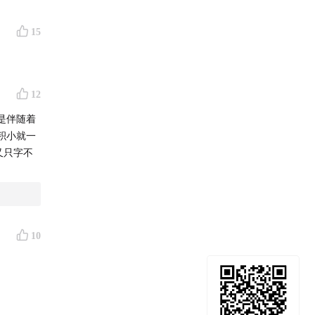
15
12
是伴随着
积小就一
又只字不
10