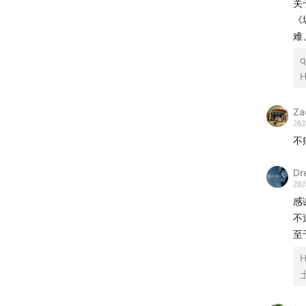
logo
关
《
特别感
难
q
H
- 本节
Za
202
- 互动方
不
商务合作：
Dr
202
感
微博：
不
至
微信公众号
H
小红书
B站：忽左