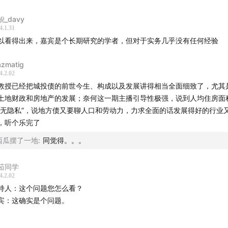
鲵_davy
4.1.31
以看得出来，嘉宾是个长期研究的学者，但对于实务几乎没有任何经验
zmatig
4.2.02
教授已经把城投债的前世今生、构成以及发展讲得相当全面细致了，尤其
土地财政和房地产的发展；奈何这一期主播引导性极强，说到人均住房面
“无隐私”，说地方债又要聊人口和劳动力，力求全面的话发展得好的行业
，听个乐完了
西瓜摆了一地
:
同觉得。。。
茹同学
4.2.02
持人：这个问题您怎么看？
宾：这确实是个问题。