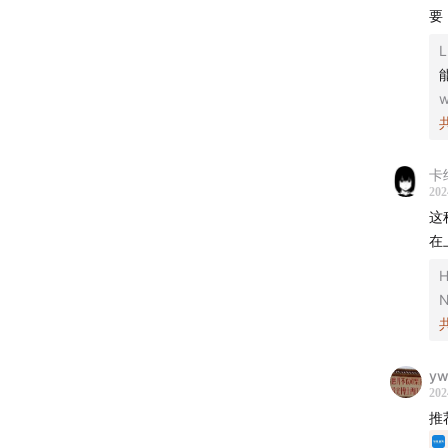
要
11:03
“
L
16:52
从
w
26:53
规
32:11
土
卡
202
这
44:57
劳
在
53:28
用
H
01:00:22
yw
- 支
202
推
「怪力