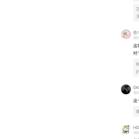
里。这
联名推
兽龙马
蔡
你祈福纳
202
或微信
这
对
- 制作团
j
声音设计 
G
202
节目统
这
节目运
节目制作 
HD
202