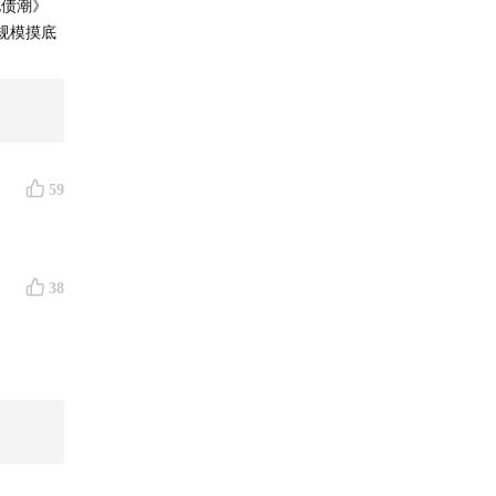
化债潮》
规模摸底
59
38