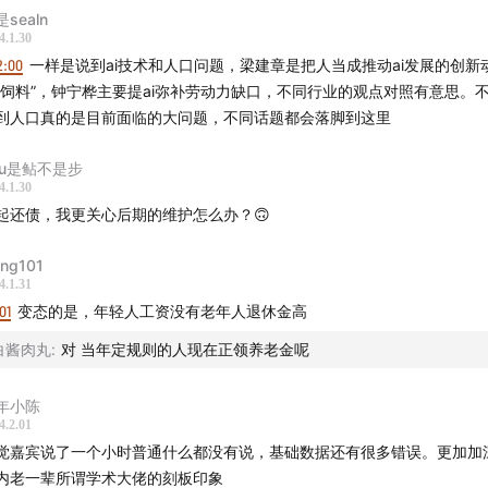
sealn
4.1.30
2:00
一样是说到ai技术和人口问题，梁建章是把人当成推动ai发展的创新
“饲料”，钟宁桦主要提ai弥补劳动力缺口，不同行业的观点对照有意思。
到人口真的是目前面临的大问题，不同话题都会落脚到这里
yu是鲇不是步
4.1.30
起还债，我更关心后期的维护怎么办？🙃
ang101
4.1.31
01
变态的是，年轻人工资没有老年人退休金高
白酱肉丸
:
对 当年定规则的人现在正领养老金呢
年小陈
4.2.01
觉嘉宾说了一个小时普通什么都没有说，基础数据还有很多错误。更加加
内老一辈所谓学术大佬的刻板印象