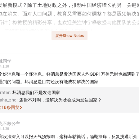
发展新模式？除了土地财政之外，推动中国经济增长的另一关键
也在消失。面对人口问题，教育又需要如何调整？都是亟须解决
听钟宁桦教授的精彩分享，也欢迎关注钟宁桦教授与他团队的公众
”，了解更加详细的各省地方债构成与评估！
展开Show Notes
话题成员 -
戴同学
博@GrenadierGuard2）
4.1.30
 同济大学经济与管理学院特聘教授、副院长、经济与金融系主任
个好消息和一个坏消息。好消息是发达国家人均GDP1万美元时也都遇到
遇到的问题。坏消息是目前还没有能成功解决的国家
 -
rater
:
坏消息我们不是发达国家
aha_zhc
:
逻辑不对啊，没解决为啥会成为发达国家？
国地方债务种类：显性与隐性债务
共
16
条回复
投有息负债已超70万亿，每年利息3万亿
克不救公主
4.1.30
中国特色”投融资模式：地价弥补基建
宾没法深入可以报天气预报啊，这样车轱辘话，隔靴搔痒，反复挑逗听众