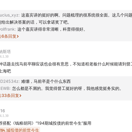
借新还旧”：银行、城投、地方政府三角的形成
ucius_xyz
:
这嘉宾讲的挺好的啊。问题梳理的很系统很全面。这几个问
能给出解决答案的话，可以拿诺奖了吧。
四万亿投资计划到十万亿债务置换
ollfrank
:
这个嘉宾讲得非常清晰，科普得很好。
共
6
条回复
模大，周期长：基建是一个全球性难题
地财政拉动经济发展的时代已步入尾声
纳斯塔
4.1.30
种话题去找马前卒聊应该也会很有意思，不知道程老板什么时候能请到督
动成本与人口问题
上海吧
工荒与就业难并存：中国劳动市场的结构性问题
D24534z
:
难绷，马前卒是个什么东西
NEWB
:
怎么都是不屑的。我觉得督工挺好的呀，我他感觉挺务实的。
巨债面前，新的经济增长模式是重要着眼点
共
33
条回复
16
持我们的赞助商是对我们最好的支持 -
4.1.30
荐搭配《钱粮胡同》“194期城投债的前世今生”服用
194.城投债的前世今生
乱神」一向忽左忽右的春节定番，迎新春，接好运，万般祝福皆