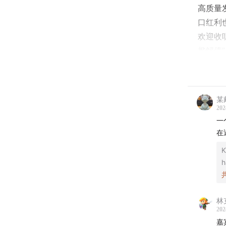
高质量
口红利
欢迎收
桦解债
- 本期
某
程衍樑（微
202
钟宁桦
一
在
- 时间轴
K
h
01:51
中
05:27
城
林
202
08:31
“
嘉