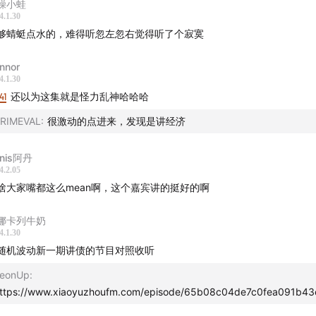
躁小蛙
4.1.30
忽左忽右
够蜻蜓点水的，难得听忽左忽右觉得听了个寂寞
nnor
4.1.30
41
还以为这集就是怪力乱神哈哈哈
RIMEVAL
:
很激动的点进来，发现是讲经济
nis阿丹
4.2.05
啥大家嘴都这么mean啊，这个嘉宾讲的挺好的啊
娜卡列牛奶
4.1.30
随机波动新一期讲债的节目对照收听
eonUp
:
ttps://www.xiaoyuzhoufm.com/episode/65b08c04de7c0fea091b43