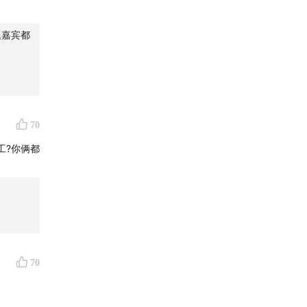
题嘉宾都
70
工?你俩都
70
入玄谈