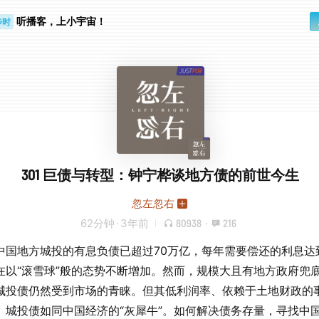
步时
听播客，上小宇宙！
勤路上
301 巨债与转型：钟宁桦谈地方债的前世今生
忽左忽右
62分钟
·
3年前
80938
·
216
中国地方城投的有息负债已超过70万亿，每年需要偿还的利息达
在以“滚雪球”般的态势不断增加。然而，规模大且有地方政府兜
城投债仍然受到市场的青睐。但其低利润率、依赖于土地财政的
。城投债如同中国经济的“灰犀牛”。如何解决债务存量，寻找中