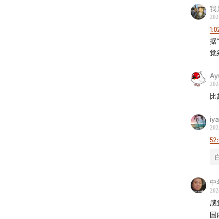
我是
202
1:0
据
觉
A
202
比
iy
202
52:
中
202
感
国