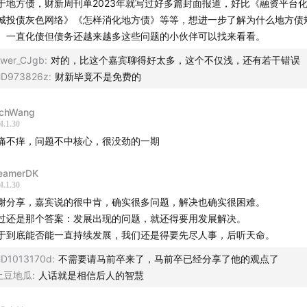
设计 杨文骥
于地方债，财新周刊单2023年就写过好多篇封面报道，好比《融资平台
城投债灰色网络》《怎样消化地方债》等等，想进一步了解为什么地方债
谢 丁晋亮
、一直化债但债务还越来越多这些问题的小伙伴可以找来看看。
wer_CJgb
:
对的，比这个嘉宾聊得好太多，这个不仅浅，还有若干错误
D973826z
:
财新毕竟不是免费的
目由JustPod出品 © 2024 上海斛律网络科技有限公司 -
chWang
4.1.30
式 -
痛不痒，问题不中核心，很没劲的一期
ad@justpod.fm
eamerDK
4.1.30
谢分享，嘉宾说的很中肯，确实很多问题，解决也确实很困难。
@忽左忽右leftright
@播客一下
@JustPod
过还是那个答案：发展出现的问题，就还得要用发展解决。
于到底能否能一直持续发展，我们还是得要先尽人事，后听天命。
：忽左忽右Leftright / JustPod / 播客一下
D1013170d
:
不需要请马前卒来了，马前卒已经分享了他的观点了
：
JustPod气氛组
/
忽左忽右
土豆地瓜
:
人话就是相信后人的智慧
忽右leftright