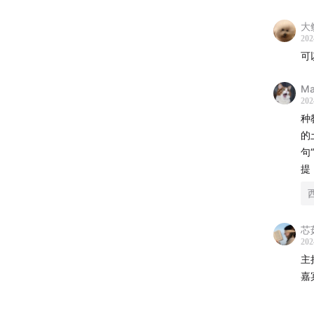
大
202
可
Ma
202
种
的
句
提
芯
202
主
嘉