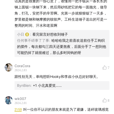
话真的是很重的一份心意了，谁懂用一把手锯从一条长长的
钢上面锯一块钢下来，然后用砂纸把它的每一面抛光，做导
微博：@日谈公园
角，打孔，安把手的辛苦啊。光第一步就狠狠锯了一天多，
梦里都是钢和钢摩擦的吱吱声。工科生送锤子送出的可是一
小红书：日谈公园
整周的时间、汗水和老茧啊
小日
:
看完留言好想收到锤子
即刻：日谈李小日
任何事不碍事了了事
:
哈哈哈我之前喜欢送前任手工钩织
的摆件，每次都勾三四天还要熬夜，后面分手了一想到他
B站：日谈公园
可能扔掉了就很难过，那么多时间钩的呀
| 商务合作 |
CoraCora
7
2024.2.03
欢迎发送邮件至 bbpark@ritanbbpark.com
跟性别无关，单纯想听Hooky和李叔小伙总好好聊天。
BynBien
:
+1 小北真爱笑……
wk007
8
2024.2.01
21:59
叫一位你不认识的朋友来就是为了避嫌，送碎玻璃感觉