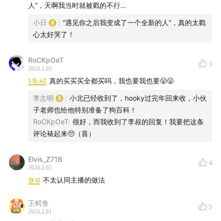
人”，天啊我当时就被戳的不行…
小日
:
“遇见你之后我变成了一个全新的人”，真的太戳
心太好哭了！
RoCKpOeT
3
2024.2.02
1:15:43
真的买买买全都买吗，我也要我也要😤😤
李志明
:
小北已经收到了，hooky过完年回来收，小伙
子老师也给他特别准备了狗百科！
RoCKpOeT
:
很好，而我收到了李叔的回复！我要把这条
评论裱起来🥺（喜）
Elvis_Z71B
4
2024.2.02
19:41
不太认同主播的做法
王鳄鱼
5
2024.2.01