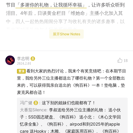
节目
「多谢你的礼物，让我循环幸福」
，让许多听众听到
泪目。4年后，日谈黄金栏目「维她命」主播小北加入其
中，四人一起热热闹闹分享了与收礼有关的诸多趣事，以
及当下对于礼物与人际关系的思考。
展开Show Notes
小伙子为何在收到一个“送男生绝不会出错系列”里的礼物
后，惨遭两次伤害？小北与前男友重见时，对方送来一个
李志明
18
红色礼盒，里面是什么“暗藏杀机”？Hooky与暧昧期的男
2024.2.01
生，如何通过威士忌互表情愫？李叔曾送出过哪些“实用”
看到大家的热烈讨论，我来个有奖竞猜吧：在本期节目
置顶
里，我给另外三位主播都送出了哪些礼物？第一个全部数出
的礼物，引发小伙子、小北、Hooky一起公开吐槽？
来的，可以获得我亲自送出的《狗百科》一本！垫电脑，垫
麦克风都合适！
不仅有主播们的分享，节目中我们也挑选了一些向听友征
冯广健
:
这下别的姐妹们也能都有了！
集到的「奇葩收礼故事」：因为喜欢看家居改装节目，而
大番茄Silence
:
李叔送给另外三位主播的礼物： 送小伙
收到了男友送的工具箱和角磨机；不停收到学长送来的各
子：SSD固态硬盘、《狗百科》 送小北：《木心文学回
种大猪蹄子周边，让小北直呼“磕到了”；和对象散步，他
忆录全集》、《狗百科》、airpod和到2025年的apple
竟从草丛里拿出事先埋藏的一束花......
care 送Hooky：木雕、《家庭医用百科》、《狗百科》