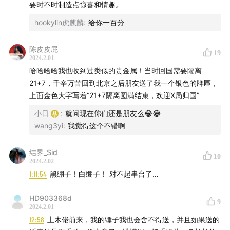
要时不时制造点惊喜和情趣。
hookylin虎麒麟
:
给你一百分
陈皮皮屁
19
2024.2.01
哈哈哈哈我也收到过类似的贵金属！当时回国需要隔离
21+7，千辛万苦回到北京之后朋友送了我一个银色的牌匾，
上面金色大字写着“21+7隔离圆满结束，欢迎X局归国”
小日
:
就问现在你们还是朋友么😂😂
wang3yi
:
我觉得这个不错啊
结界_Sid
赫莲娜情人节限定礼盒，让TA有一份专属心动
10
2024.2.02
1:11:54
黑绷子！白绷子！ 对不起串台了…
｜关注我们｜
HD903368d
9
点击👉
日谈公园品牌官网
，了解更多
2024.2.01
12:58
土木佬前来，我的锤子我也会舍不得送，并且如果送的
微信公众号：日谈公园