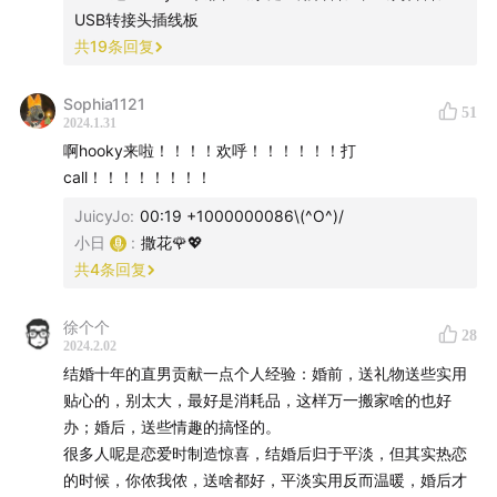
USB转接头插线板
共
19
条回复
当关系变得日渐亲密，我们不再需要一味以标新立异、独
特或者奢侈的礼物来证明对于对方的感情。而是通过礼物
Sophia1121
这面镜子，更好地互相了解，即使它有时是略带误解的、
51
2024.1.31
有些诙谐的，但随着年月逝去，我们终将在礼物中看见彼
啊hooky来啦！！！！欢呼！！！！！！打
此曾经的模样。
call！！！！！！！！
JuicyJo
:
00:19 +1000000086\(^O^)/
感谢赫莲娜对本期节目的支持，希望在即将到来的节日
小日
:
撒花🌹💖
季，你能收到一份有爱的礼物，并且在礼物的背后，感受
共
4
条回复
到暖暖的情谊。
徐个个
28
2024.2.02
结婚十年的直男贡献一点个人经验：婚前，送礼物送些实用
贴心的，别太大，最好是消耗品，这样万一搬家啥的也好
办；婚后，送些情趣的搞怪的。
很多人呢是恋爱时制造惊喜，结婚后归于平淡，但其实热恋
的时候，你侬我侬，送啥都好，平淡实用反而温暖，婚后才