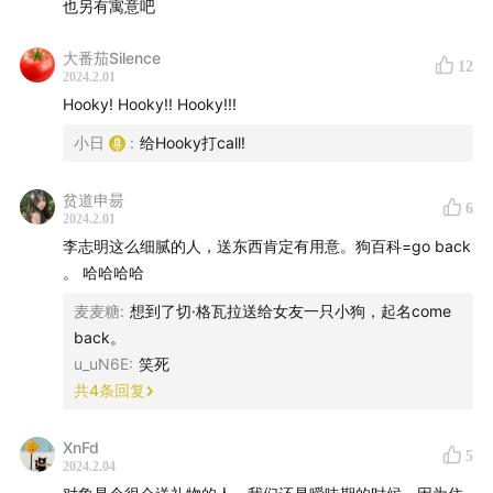
也另有寓意吧
大番茄Silence
12
2024.2.01
Hooky! Hooky!! Hooky!!!
小日
:
给Hooky打call!
贫道申昜
6
2024.2.01
李志明这么细腻的人，送东西肯定有用意。狗百科=go back
。 哈哈哈哈
麦麦糖
:
想到了切·格瓦拉送给女友一只小狗，起名come
back。
u_uN6E
:
笑死
共
4
条回复
XnFd
5
2024.2.04