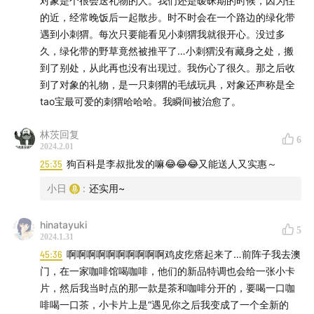
对象是个很会送礼物的人。我们还是暧昧期的时候，因为住
的近，经常晚饭后一起散步。时不时会在一个路边的绿化带
遇到小刺猬。每次只要能看见小刺猬我就很开心。没过多
久，绿化带的野草竟然被推平了…小刺猬没有藏身之处，搬
到了别处，从此再也没有出现过。我伤心了很久。那之后收
到了对象的礼物，是一只刺猬的毛绒玩具，对象还声称是全
tao宝最可爱的刺猬哈哈哈。我瞬间被治愈了。
林茨回复
6
2024.2.01
25:35
狗百科是李叔批发的嘛😂😂😂又能送人又实惠～
小日
:
还实用~
hinatayuki
5
2024.1.31
45:36
啊啊啊啊啊啊啊啊啊啊鸡皮疙瘩起来了…前阵子我去澳
门，在一家咖啡馆喝咖啡，他们的新品特调也会给一张小卡
片，然后我当时点的那一款是茶和咖啡分开的，要喝一口咖
啡喝一口茶，小卡片上是“遇见你之后我变成了一个全新的