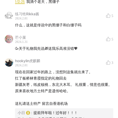
1:12:25
我滴个老天，黑绷子
练习牲Rikka酱
5
2024.2.01
什么，这就是传说中的黑绷子和白绷子吗
芒小菓
5
2024.1.31
🥳关于礼物我先说🎁送我乐高准没错💖
hookylin虎麒麟
3
2024.2.01
现在在回家过年的路上，没想到这集就出来了。
扛了板桥林青霞指定的礼物回去
新疆灰枣，纸皮核桃，东北大木耳。 礼很重，情意也很重。
原来喜欢地方土特产是遗传哈哈。
送礼请送土特产 留言自香港机场
小日
:
提前拜年啦！过年好！！！