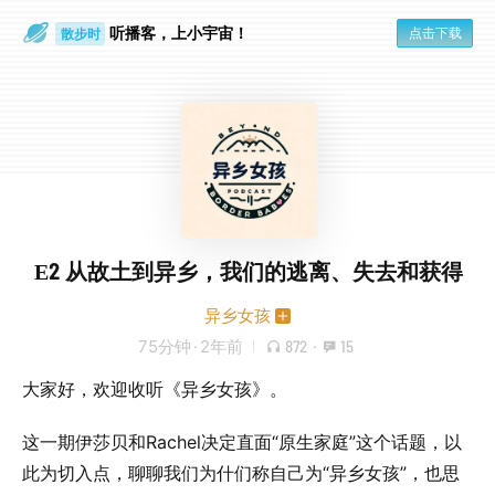
听播客，上小宇宙！
点击下载
散步时
通勤路上
E2 从故土到异乡，我们的逃离、失去和获得
异乡女孩
75分钟
·
2年前
872
·
15
大家好，欢迎收听《异乡女孩》。
这一期伊莎贝和Rachel决定直面“原生家庭”这个话题，以
此为切入点，聊聊我们为什们称自己为“异乡女孩”，也思