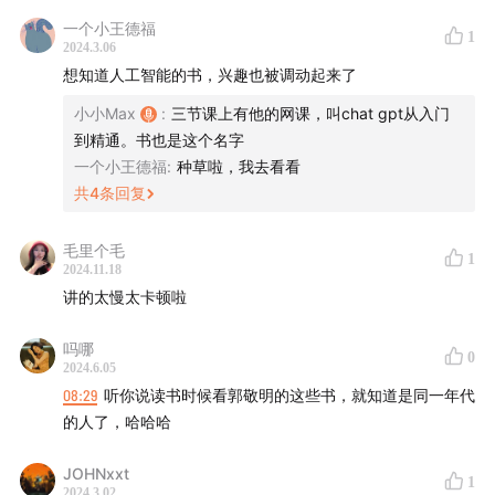
一个小王德福
1
00:30:00
:形成知识体系的框架，我真的太想打造个人高度
2024.3.06
想知道人工智能的书，兴趣也被调动起来了
浓缩的图书馆了
小小Max
:
三节课上有他的网课，叫chat gpt从入门
🎵 音乐
到精通。书也是这个名字
一个小王德福
:
种草啦，我去看看
To You MT1990
共
4
条回复
📻本节目收听方式：目前《火花在碰撞》在
毛里个毛
1
2024.11.18
苹果播客｜小宇宙｜喜马拉雅
讲的太慢太卡顿啦
吗哪
0
2024.6.05
08:29
听你说读书时候看郭敬明的这些书，就知道是同一年代
的人了，哈哈哈
JOHNxxt
1
2024.3.02