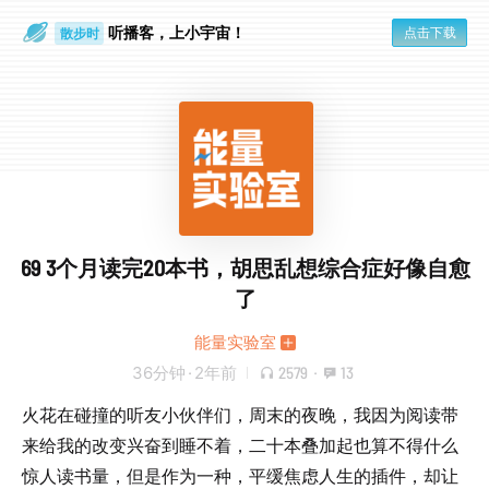
听播客，上小宇宙！
点击下载
散步时
通勤路上
69 3个月读完20本书，胡思乱想综合症好像自愈
了
能量实验室
36分钟
·
2年前
2579
·
13
火花在碰撞的听友小伙伴们，周末的夜晚，我因为阅读带
来给我的改变兴奋到睡不着，二十本叠加起也算不得什么
惊人读书量，但是作为一种，平缓焦虑人生的插件，却让