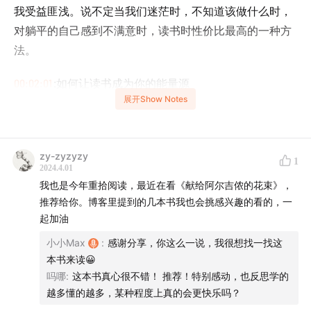
我受益匪浅。说不定当我们迷茫时，不知道该做什么时，
对躺平的自己感到不满意时，读书时性价比最高的一种方
法。
00:02:01
:如何让读书成为你的能量源
展开Show Notes
00:06:08
:阅读时获取新知的最高效方法，没有之一。
00:09:01
:重启读书计划：为生活带来安全感和美好的变化
zy-zyzyzy
1
2024.4.01
00:15:02
:知识的串连：从《刻意练习》到《认知觉醒》再
我也是今年重拾阅读，最近在看《献给阿尔吉侬的花束》，
到《游戏改变世界》
推荐给你。博客里提到的几本书我也会挑感兴趣的看的，一
起加油
00:18:01
:揭示大脑休息的秘密：《精力管理》与活力激发
小小Max
:
感谢分享，你这么一说，我很想找一找这
的A/B模式
本书来读😀
吗哪
:
这本书真心很不错！ 推荐！特别感动，也反思学的
00:21:03
:AI时代的探索之路：学习chat GPT与购买课程的
越多懂的越多，某种程度上真的会更快乐吗？
经