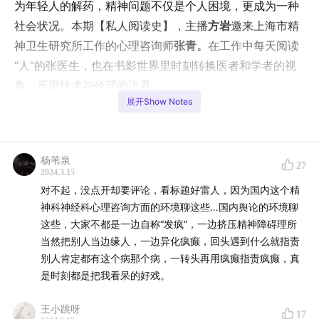
为年轻人的解药，精神问题不仅是个人困境，更成为一种
社会状况。本期【私人阅读史】，主播
方岩
邀来上海市精
神卫生研究所工作的心理咨询师
张青。
在工作中每天阅读
“人”的张医生，也在书影世界里时刻转换医者和学者的视
角，反思技术与伦理的边界。
展开Show Notes
精神症候，也从来不只是纯粹的病理问题，文学影视里反
复描绘戏剧化的“失常”，哲学家们不断追问“存在”、解构
“疯癫”——推开心理咨询室的门，会有《心灵捕手》里罗
杨苇泉
27
2024.3.15
宾·威廉姆斯一样的心理咨询师咆哮着喊出大段人生金句
对不起，没点开却要评论，看标题好雷人，因为国内这个精
吗？走进精神病院，还会有人会像《飞跃疯人院》中的麦
神科神经科心理咨询方面的环境聊这些…国内舆论的环境聊
克墨菲一样被套上电击仪器，实施“脑前额叶切割术”吗？
这些，大家不都是一边自称“发疯”，一边挤压精神障碍理所
当然把别人当边缘人，一边异化疯癫，回头遇到什么就指责
在那本被封为精神科医生必读却少有人能真正读懂的《普
别人肯定都有这个病那个病，一转头再用疯癫指责疯癫，真
通精神病理学》里，我们仍能读到雅斯贝尔斯的忠告：“回
是时刻都是把我看呆的好戏。
到体验本身”，关照具体、真实又复杂的人。
王小跳呀
17