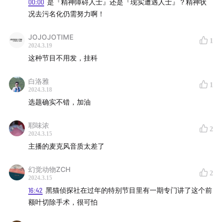
主角原型，主要研究博弈论、微分几何学和偏微分方程，
00:00
是『精神障碍人士』还是『现实遭遇人士』？精神状
1994年诺贝尔经济学奖获奖者之一。
况去污名化仍需努力啊！
卡尔·西奥多·雅斯贝尔斯（1883年-1969）：德国存在主
JOJOJOTIME
1
义哲学家、神学家、精神病学家。雅斯贝尔斯主要在探讨
2024.3.19
内在自我的现象学描述，及自我分析及自我考察等问题。
这种节目不用发，挂科
他强调每个人存在的独特和自由性。
白洛雅
马丁·海德格尔（1889-1976）：德国哲学家。20世纪存在
1
2024.3.18
主义哲学的创始人和主要代表之一。
选题确实不错，加油
伊曼努尔·康德（1724-1804）：德国哲学家、作家，德国
古典哲学创始人，其学说深深影响近代西方哲学，并开启
耶味浓
2
2024.3.15
了德国古典哲学和康德主义等诸多流派。
主播的麦克风音质太差了
汉娜·阿伦特（1906-1975）：德国犹太人，20世纪思想
家、政治理论家之一。著有《极权主义的起源》。
幻觉动物ZCH
2
2024.3.15
让-保罗·萨特（1905-1980）：法国20世纪最重要的哲学
16:42
黑猫侦探社在过年的特别节目里有一期专门讲了这个前
家之一，法国无神论存在主义的主要代表人物，西方社会
额叶切除手术，很可怕
主义最积极的倡导者之一，一生中拒绝接受任何奖项，包