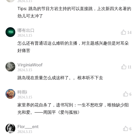
2024.3.15
Tips: 跳岛的节目方岩主持的可以直接跳，上次新四大名著的
劲儿可太冲了
哪有出口
14
2024.3.15
怎么还有普通话这么难听的主播，对主题感兴趣但是对耳朵
好痛苦
VirginiaWoof
11
2024.3.15
跳岛现在质量怎么成这样了。。根本听不下去
時雨i
6
2024.3.15
家里养的花自杀了，遗书写到：一生不愁吃穿，唯独缺少阳
【时间轴】
光和爱。——周国平《爱与孤独》
03:15
《心灵捕手》：“情绪垃圾桶”心理咨询师如何保持职
Flor____ent
业边界感
6
2024.3.15