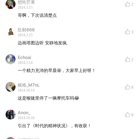
括1964年的诺贝尔文学奖。
想吃芒果
2
2024.3.15
作品
哥啊，下次说清楚点
《普通精神病理学》《时代的精神状况》《论历史的起源
肚财666
3
2024.3.15
与目标》 [德] 卡尔·雅斯贝尔斯
边画塔图边听 安静地发疯
《黑暗时代的人们》 [德] 汉娜·阿伦特
Echoai
2
电影
2024.3.14
一个精力充沛的早晨🤩，大家早上好呀！
《心灵捕手》
《飞越疯人院》
赋格_M7nL
0
2024.10.14
《美丽心灵》
这是喉咙里停了一辆摩托车吗😂
其他
Anon_
0
2024.10.10
Neuralink：是一家由埃隆·马斯克创立的公司，成立于
引出了《时代的精神状况》，有收获！
2016年，研究对象为脑机接口技术。脑机接口就是将极小
的电极植入大脑，利用电流让电脑和脑细胞“互动”。