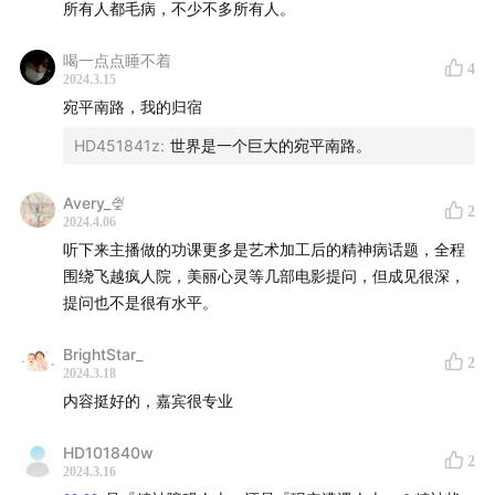
13:40
《飞越疯人院》：精神外科的黑暗历史“脑前额叶切
所有人都毛病，不少不多所有人。
割术”
喝一点点睡不着
20:04
《美丽心灵》：用另一种方式抵达和解
4
2024.3.15
28:50
用脑机接口治抑郁症是在让渡主体性吗？
宛平南路，我的归宿
45:43
《普通精神病理学》：通向理解的心理学
HD451841z
:
世界是一个巨大的宛平南路。
51:14
“医生，我到底是精神病还是神经病？”
55:43
技术时代，我们更需要回到体验本身
Avery_🍨
2
2024.4.06
【节目中提到的人名和作品】
听下来主播做的功课更多是艺术加工后的精神病话题，全程
围绕飞越疯人院，美丽心灵等几部电影提问，但成见很深，
人物
提问也不是很有水平。
安东尼奥·埃加斯·莫尼兹（1874-1955）：葡萄牙人，基于
BrightStar_
2
脑前叶切除对某些精神病人有效的假说，实施了脑白质切
2024.3.18
内容挺好的，嘉宾很专业
除法，为此获1949年诺贝尔生理学医学奖。
约翰·纳什（1928-2015）：提出纳什均衡的概念和均衡存
HD101840w
2
在定理，是著名数学家、经济学家，电影《美丽心灵》男
2024.3.16