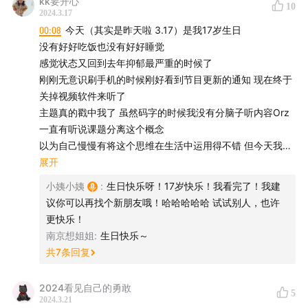
kk要开心
相关书籍推荐：
10
2024.3.17
00:08
今天（其实是昨天啦 3.17）是我17岁生日
亲密关系
没有好好吃饭也没有好好睡觉
感觉状态又回到去年抑郁最严重的时候了
整体养育
刚刚无意识刷手机的时候刚好看到节目更新的通知 现在终于
关掉视频软件来听了
亲密关系与情感依赖
主题真的戳中我了 虽然码字的时候我没有分脑子听内容Orz
一直有听说课题分离这个概念
养育有安全感的孩子
以为自己慢慢有将这个思维在生活中运用得不错 但今天我收
到朋友的礼物时感觉自己可能还是不太行吧 会很失落
展开
真希望我的父母读过这本书
今年高三啦 平常玩得比较好的同学也都是认识快三年的 她们
小姨小姨
:
生日快乐呀！17岁快乐！我看完了！我建
的生日礼物我都是很用心准备
音乐推荐：
议你可以再找个新朋友哦！哈哈哈哈哈 试试别人，也许
F去年的生日礼物有一幅画我画了六个月 零零碎碎的时间 哪
更快乐！
怕高二高三好像没什么时间 去年送其他同学礼物的时候她看
最近做了一个歌单，我觉得十分不错，持续更新中，感兴
南京想姐姐
:
生日快乐～
到了就问我为什么没有簪子（因为那个同学平常很爱汉服 我
趣的朋友可以来听听看，保你开心。👉
Fuzzy Feeling
👈
共
7
条回复
就有送）我说以为她不会戴 所以去年等到她生日的时候簪子
我也买了 我承认内心会暗暗计算花了多少钱耗费了多少时间
主播
2024看见自己的勇敢
5
精力 然后去比对衡量 但前天她经过我位子的时候冷不丁来一
2024.3.21