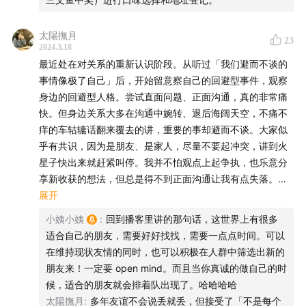
太陽撫月
23
2024.3.18
好啦，下面是节目主要内容：
最近处在对关系的重新认识阶段。从听过「我们避而不谈的
事情像极了自己」后，开始留意察自己的回避型事件，观察
00:50
当我们谈论亲密关系时，通常会涉及到情感上的亲
身边的回避型人格。尝试直面问题、正面沟通，真的非常痛
近和深度连接，这种连接可以在各种关系中实现，亲密关
快。但身边关系大多在沟通中婉转、退后海阔天空，不痛不
痒的车轱辘话翻来覆去的讲，重要的事却避而不谈。大家似
系不仅限于爱情，也包括友情、亲情；
乎有共识，因为是朋友、是家人，尽量不要起冲突，讲到火
星子快出来就赶紧叫停。我并不怕观点上起争执，也乐意分
04:00
在谈到亲密关系和情感依赖的时候，我们首先要知道
享新收获的想法，但总是得不到正面沟通让我有点失落。
成年人的依恋风格是什么。目前成年依恋可以分为三种：
最近一个朋友吐槽工作的小插曲，我不再向往常跟着吐槽、
展开
安全型、焦虑型以及回避型；
或顺着话去安慰，而是试着用方法剖析问题，但对方对我抛
小姨小姨
:
回到播客里讲的那句话，这世界上有很多
出的引导句都给出逃避的借口，最后以我去看书对方去看小
04:20
简单介绍三种依恋模式：「安全型依恋」非常享受亲
适合自己的朋友，需要好好找找，需要一点点时间。可以
说的和平方式结束。
在维持现状友情的同时，也可以积极在人群中筛选出新的
密行为，通常都比较温暖有爱。「焦虑型依恋」十分渴望
「要对自己诚实」是我在对方一再躲避问题时说的话，其实
朋友来！一定要 open mind。而且当你真诚的做自己的时
亲密，常常对恋爱关系全情投入，但是又非常担心对方是
也是对自己说的，接受自己不再满足于只讨论吃喝玩乐八卦
候，适合的朋友就会排着队出现了。哈哈哈哈
不是同样爱着自己。「回避型依恋」会把亲密行为等同于
的关系，想发展一些讨论彼此都觉得「重要」议题的关系。
太陽撫月
:
多年友谊不会说丢就丢，但接受了「不是每个