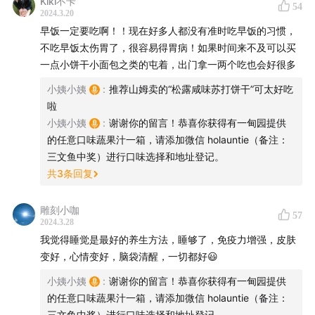
Kiki不卡
54
2024.3.20
早饭一定要吃啊！！现在好多人都没有准时吃早饭的习惯，
不吃早饭太伤胃了，很容易得胃病！如果时间来不及可以买
一点小饼干小面包之类的屯着，出门拿一两个吃也会好很多
小姨小姨
:
推荐山姆卖的“松露咸味苏打饼干”可太好吃
啦
小姨小姨
:
谢谢你的留言！恭喜你获得有一甸园提供
的任意口味蔬果汁一箱，请添加微信 holauntie（备注：
三文鱼中奖）进行口味选择和地址登记。
共
3
条回复
雕刻小咖
57
2024.3.28
我觉得睡觉是最好的养生方法，睡够了，免疫力增强，皮肤
变好，心情变好，脑袋清醒，一切都好😃
小姨小姨
:
谢谢你的留言！恭喜你获得有一甸园提供
的任意口味蔬果汁一箱，请添加微信 holauntie（备注：
三文鱼中奖）进行口味选择和地址登记。