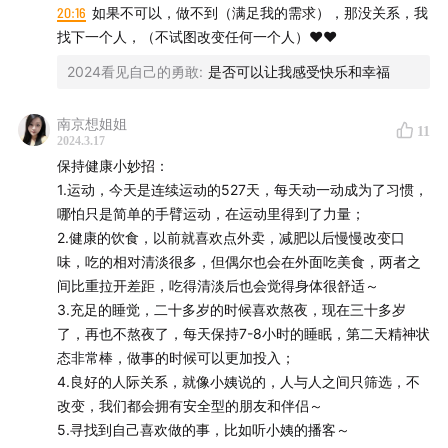
句“为了你的生日礼物我买了二十多块钱的卡抽你喜欢的角
20:16
如果不可以，做不到（满足我的需求），那没关系，我
小姨：独立设计师 &「Serious Studio」创始人，现居北
色” 就是这种把自己付出的成本告知其人的行为我感觉不是很
找下一个人，（不试图改变任何一个人）❤️❤️
京
舒服 况且相对来说二十多块钱和我为了她的礼物花费的各种
2024看见自己的勇敢
:
是否可以让我感受快乐和幸福
成本感觉没法比 我确实没分离好这个课题 她想不想要那个画
音乐
也没有过问过她 也许只是我在自我感动 但我就是忍不住失落
还有我的同桌W 也是为她做了幅钻石画 花了三个月 她日常
南京想姐姐
11
开场曲：Mr.Angel（Tommy Newport）
2024.3.17
说想要的文具呀小物件呀我也买了 平常上网看到她喜欢的小
保持健康小妙招：
东西我也会下单了就送给她 不会特别要求今天是什么特殊日
结尾曲：明明白白我的心 live（梁静茹&李宗盛）
1.运动，今天是连续运动的527天，每天动一动成为了习惯，
子才能给对方礼物 但今年我的生日礼物呢 从去年过年的时候
哪怕只是简单的手臂运动，在运动里得到了力量；
她就在说“给你买了谷子但我要等你生日再给你” 哎 这种感觉
合作
2.健康的饮食，以前就喜欢点外卖，减肥以后慢慢改变口
就不知道怎么形容
味，吃的相对清淡很多，但偶尔也会在外面吃美食，两者之
她平常也很容易散播负能量 频率真的很高 比如上课走神被老
邮箱：xserioustudiox@gmail.com
间比重拉开差距，吃得清淡后也会觉得身体很舒适～
师点起来没回答上问题这种事也能让她阴郁一下午 我都会很
3.充足的睡觉，二十多岁的时候喜欢熬夜，现在三十多岁
努力去把她往积极的想法上带 但我去年抑郁很严重的时候 有
了，再也不熬夜了，每天保持7-8小时的睡眠，第二天精神状
两次跟她吐苦水 只是几句概述的苗头 她两次都是说自己现在
态非常棒，做事的时候可以更加投入；
不方便 没办法听我说的事 慢慢的我就不说了
4.良好的人际关系，就像小姨说的，人与人之间只筛选，不
感觉自己就像前期的杜乐莹一样 对别人很好但好像总是受到
改变，我们都会拥有安全型的朋友和伴侣～
伤害（不算伤害啦 就是这种经历会让我疑惑自己到底能不能
5.寻找到自己喜欢做的事，比如听小姨的播客～
遇到跟我用心对待ta一样去用心对待我的人 长这么大好像一