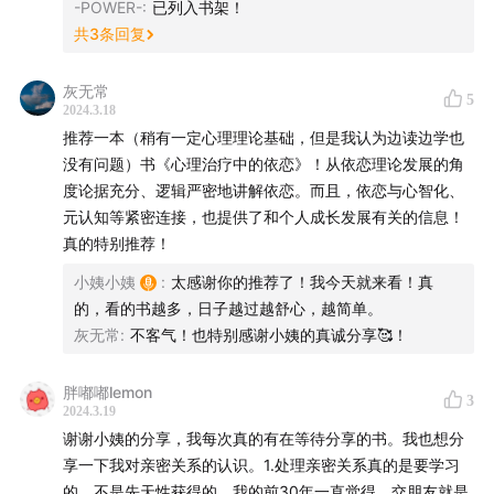
-POWER-
:
已列入书架！
共
3
条回复
灰无常
5
2024.3.18
推荐一本（稍有一定心理理论基础，但是我认为边读边学也
没有问题）书《心理治疗中的依恋》！从依恋理论发展的角
度论据充分、逻辑严密地讲解依恋。而且，依恋与心智化、
元认知等紧密连接，也提供了和个人成长发展有关的信息！
真的特别推荐！
小姨小姨
:
太感谢你的推荐了！我今天就来看！真
的，看的书越多，日子越过越舒心，越简单。
灰无常
:
不客气！也特别感谢小姨的真诚分享🥰！
胖嘟嘟lemon
3
2024.3.19
谢谢小姨的分享，我每次真的有在等待分享的书。我也想分
享一下我对亲密关系的认识。1.处理亲密关系真的是要学习
的，不是先天性获得的。我的前30年一直觉得，交朋友就是