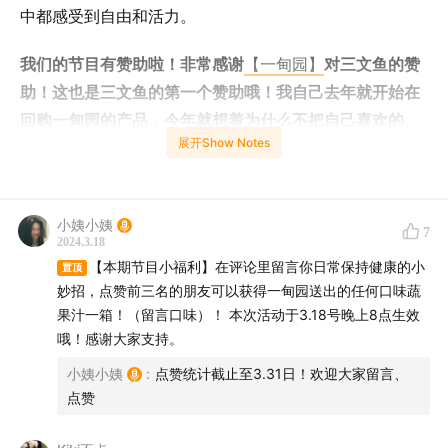
中都感受到自由和活力。
我们的节目有赞助啦！非常感谢
【一甸园】
对三文鱼的赞
助！这也是三文鱼的第一个赞助哦！我自己去年就开始在
回购一甸园的产品，今年就想着为什么不把自己喜欢的、
展开Show Notes
常用的品牌推荐给更多的人，这样既可以给播客带来收
入，又可以给大家带来一些福利。😄
听友专属优惠：
购买链接
，也直接和客服报暗号「三文
小姨小姨
7
2024.3.18
鱼」领券购买，需要的朋友可以下单，价格更新日期：
【本期节目小福利】在评论里留言你日常保持健康的小
置顶
2024.10.29
妙招，点赞前三名的朋友可以获得一甸园送出的任何口味蔬
果汁一箱！（留言口味）！ 本次活动于3.18号晚上8点生效
一甸园100%蔬菜汁系列（番茄汁/蔬菜汁）：65/箱，
哦！感谢大家支持。
126/2箱，179/3箱，229/4箱
小姨小姨
:
点赞统计截止至3.31日！欢迎大家留言、
点赞
一甸园蔬食生活系列（蓝莓/橙子/葡萄/羽衣甘蓝）59/
箱，114/2箱，161/3箱，205/4箱