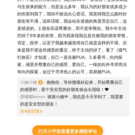
与生俱来的能力，但是这么多年，我认为的好朋友或多或少
的伤害到我了，我却不敢说出心里话。我觉得我怎么能对好
朋友有不满，说坏话呢，我会站在道德的角度否定自己，这
是错误的。2.朋友应该尊重你，而不是审视你。我今年主动
扔掉了6年多的友情，因为我发现我总是在被我的朋友审视，
否定，批评，以至于我越来越觉得自己就是这样的不堪。后
来是我不堪这些感受的重压，终于主动扔掉了。看了《煤气
灯效应》才知道，自己一直在被PUA。3.多看书，向内探
索，感受并尊重自己的感受，爱自己。一味的向外寻求而没
有向内探索，会过于寻求他人的认可，容易被PUA。
小姨小姨
:
抱抱你，等你慢慢好起来，开始尊重自己
的感受时，那个安全型的好朋友就会出现啦！❤️
胖嘟嘟lemon
:
谢谢小姨🌹，我也是今天学到了，我需要
的是安全型的朋友！
共
4
条回复
打开小宇宙查看更多精彩评论