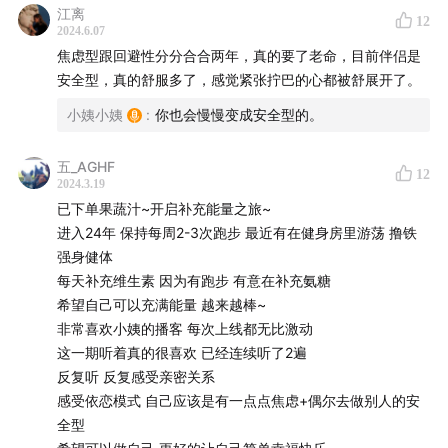
多么不愿意依赖别人，如果进入了亲密关系，这种相互依
江离
12
恋的感觉都会势不可挡，来势汹汹；
2024.6.07
焦虑型跟回避性分分合合两年，真的要了老命，目前伴侣是
12:25
成年人依恋理论的中心思想：如果你想要亲密的朋
安全型，真的舒服多了，感觉紧张拧巴的心都被舒展开了。
友、亲密的伴侣，你就该找到对的人，与之相伴。任何关
小姨小姨
:
你也会慢慢变成安全型的。
系长久在一起，不是我喜欢你，你喜欢我那么简单，我们
会从关系里索取，要求、付出、妥协等等，你既要回报，
五_AGHF
12
2024.3.19
你也得付出，所以在这一来一回的较量中，那个人是否愿
已下单果蔬汁~开启补充能量之旅~
意配合，你是否愿意配合，是这段关系至关重要的纽带；
进入24年 保持每周2-3次跑步 最近有在健身房里游荡 撸铁
强身健体
20:25
只有自己的需求被满足了，你才会在关系中获得亲密
每天补充维生素 因为有跑步 有意在补充氨糖
感、存在感和安全感。而且我们每个人都要意识到，我们
希望自己可以充满能量 越来越棒~
的需求都是合理的，他们没有好坏之分，仅仅是自己的需
非常喜欢小姨的播客 每次上线都无比激动
求而已；
这一期听着真的很喜欢 已经连续听了2遍
反复听 反复感受亲密关系
21:40
在这个世界上，有很多很多优秀独特的人，都可以成
感受依恋模式 自己应该是有一点点焦虑+偶尔去做别人的安
全型
为你的朋友和伴侣，你多接触一些人，而不是在一棵树上