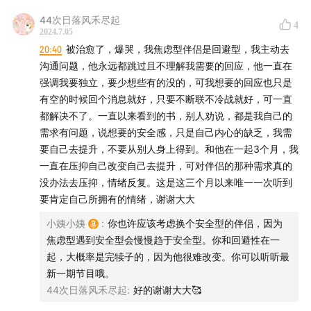
直没有过）
44次日落风禾尽起
看完我这些碎碎念之后的朋友可能会感觉我交朋友有些功利
4
2024.7.05
主义然后觉得有不满又不当面解决却上网“吐槽”的人吧 我也
20:40
被治愈了，爆哭，我焦虑型伴侣是回避型，我主动去
不知道怎么评价自己
沟通问题，他永远都跳过且不理解我需要的回应，他一直在
现在四点多了 我还是没睡 本来明天不想去上学了 但我是团
强调我要独立，要少想些有的没的，可我想要的回应也只是
支书 明天还要给班上交团费 去团委给班上同学办学生证 必
有空的时候回个消息就好，只要不断联不冷战就好，可一直
须去 突然觉得很窒息
都解决不了。一直以来看到的书，别人劝说，都是我自己的
其实我也不知道自己想说什么 不知道有没有人会看完这段文
需求有问题，说想要的安全感，只是自己内心的缺乏，我需
字 我只是感觉没有地方可以说这些了 平常总是阳光的一面展
要自己去提升，不要从别人身上得到。和他在一起3个月，我
现出来 没人愿意听我不好的想法和灰暗的一面 打完这些字也
一直在压抑自己改变自己去提升，可对伴侣的那种需求真的
感觉好很多了
没办法去压抑，情绪反复。这是这三个月以来唯一一次听到
总之 祝我17岁健康快乐吧
要肯定自己所拥有的情绪，谢谢大大
小姨小姨
:
你也许应该考虑换个安全型的伴侣，因为
焦虑型遇到安全型会慢慢趋于安全型。你和回避性在一
起，大概率是完犊子的，因为他很难改变。你可以听听最
新一期节目哦。
44次日落风禾尽起
:
好的谢谢大大🥰