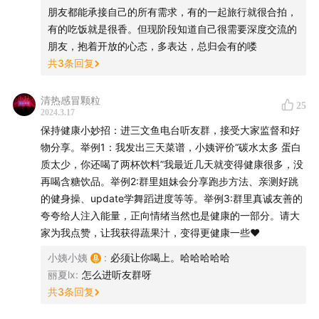
这期播客的标题也给曾经某些关系的走向提供了思路，「把
自己独立性的丧失，他们会尽可能地减少亲密；
朋友都能承接自己的所有需求，有的一起旅行就很合拍，
自己还给自己，把别人还给别人」。
有的吃饭就是很香。但现阶段知道自己很需要深度交流的
05:50
一个更让人崩溃的是：如果焦虑型和回避型的人走到
朋友，抱着开放的心态，多表达，总归会有的喽
一起，简直就是灾难，所以了解自己的依恋类型和对方的
共
3
条回复
依恋类型，在最开始的时候就要决定是否一起做朋友或者
做恋人是非常关键的；
清热感冒颗粒
25
2024.3.17
保持健康小妙招：进三文鱼电台听友群，接受大家监督和好
07:45
我们对于亲密关系的需求是根植于我们的基因里的，
物分享。举例1：我发出三天菜谱，小姨评价“碳水太多 蛋白
人类的进化使得我们在自己的生命中会选择出少数几个个
质太少，你还喝了两杯饮料”我最近几天就变得健康很多，没
体，视为真爱；
再喝含糖饮品。举例2:群里姐妹会分享跑步方法、亲测好跳
的健身操、update学舞蹈进度等等。举例3:群里真诚友善的
08:55
现在社会更加强调个体自主幸福，不依赖他人，需要
夸夸给人注入能量，正向情绪当然也是健康的一部分。请大
建立自我边界与独立意识，保持理想的恋爱关系需要双方
家为我点赞，让我获得蔬果汁，变得更健康一些❤️
自我完善、成熟，认为过度依赖需克服，以避免对伴侣的
小姨小姨
:
必须让你喝上。哈哈哈哈哈
依恋成瘾；
丽夏lx
:
怎么进听友群呀
共
3
条回复
10:00
但从生物学的角度来看，无论我们之前有多么独立，