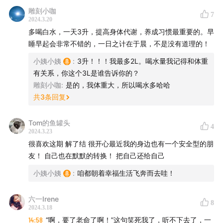
雕刻小咖
7
2024.3.20
多喝白水，一天3升，提高身体代谢，养成习惯最重要的。早
睡早起会非常不错的，一日之计在于晨，不是没有道理的！
小姨小姨
:
3升！！！我最多2L。喝水量我记得和体重
有关系，你这个3L是谁告诉你的？
雕刻小咖
:
是的，我体重大，所以喝水多哈哈
共
3
条回复
Tom的鱼罐头
4
2024.3.23
很喜欢这期 解了结 很开心最近我的身边也有一个安全型的朋
友！ 自己也在默默的转换！ 把自己还给自己
小姨小姨
:
咱都朝着幸福生活飞奔而去哇！
六一Irene
8
2024.3.18
14:58
“啊，要了老命了啊！”这句笑死我了，听不下去了，一