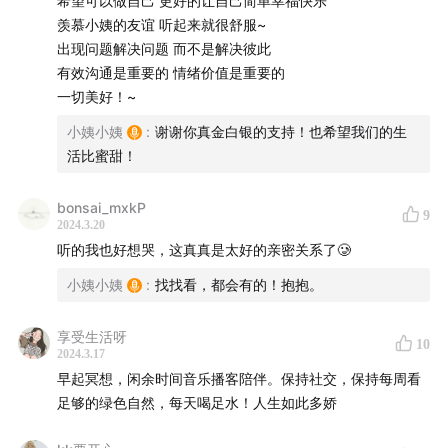
希望可以做自己 更好的让自己简单幸福快乐
吊死，多尝试，才能更加准确地找到那个对的人，我只想
羡慕小姨的友谊 听起来就很舒服~
说，适合自己的人有很多；
出现问题解决问题 而不是解决彼此
有效沟通是重要的 情绪价值是重要的
22:00
我更喜欢从人群里去把那个对的人筛选出来，允许他
一切美好！~
进入我的生活，而且可能这个过程你还需要一些策略和技
小姨小姨
:
谢谢你真金白银的支持！也希望我们的生
巧来帮助自己更好地筛选出这个人。此时你才会发现，自
活比蜜甜！
己筛选出来的那个人，大概率也是那个让你很舒服的人；
bonsai_mxkP
24:45
通过自己和朋友的案例来体现安全型依恋的人是如何
9
2024.3.20
相处、解决问题、陪伴彼此的。好的关系就是对方把自己
听的我也好想哭，这真真是太好的亲密关系了🥲
的心整栋出租给你❤️；
小姨小姨
:
找找看，都会有的！抱抱。
31:45
我开始正视自己的这些需求，而且我也知道，这些需
享受生活呀
10
求可以得到别人的回应。就算暂时没有人回应，我也可以
2024.3.17
更好地和自己相处，而不是一味的谴责自己的需求，苛责
早起冥想，闲余时间音乐播客陪伴。保持社交，保持每周看
自己要的太多。
足够的绿色自然，每天喝足水！人生如此多娇