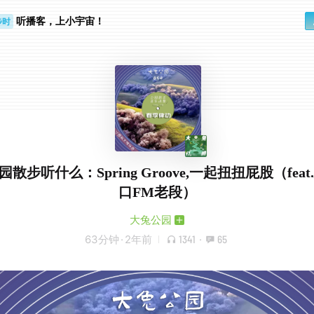
听播客，上小宇宙！
步时
勤路上
公园散步听什么：Spring Groove,一起扭扭屁股（fea
口FM老段）
大兔公园
63分钟
·
2年前
1341
·
65