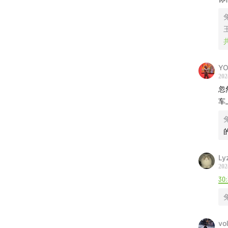
【大兔公
进群交
喜欢大
-本期音
Y
202
Funk L
忽
车
鈴木真海子
Felly -
Ly
水源 -
202
30
Elijah 
本田美奈子
vo