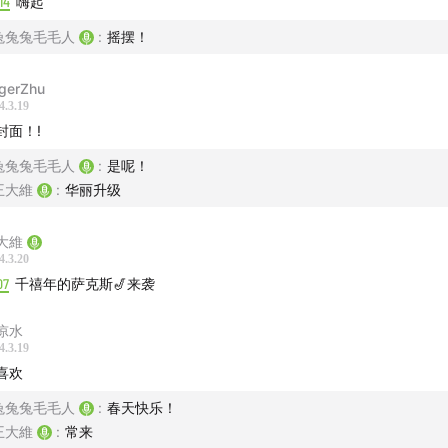
14
嗨起
兔兔兔毛毛人
:
摇摆！
gerZhu
4.3.19
封面！!
兔兔兔毛毛人
:
是呢！
王大維
:
华丽升级
大維
4.3.20
07
千禧年的萨克斯🎷来袭
凉水
4.3.19
喜欢
兔兔兔毛毛人
:
春天快乐！
王大維
:
常来