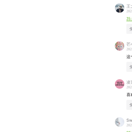
王
038
202
35
020
014
芒
202
004
这
-本期主
即刻：
凌
202
即刻：
喜
即刻：
Sw
大兔公
202
易云音