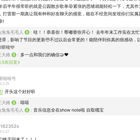
年后半年很常听的就是公园散步歌单😝紧张的思绪就能轻松一下，尤其作
，打雷那一期真让我有种和好友聊天的感觉，能在不经意间发现你们实属
幸!
要-
兔兔兔毛毛人
:
哇！！恭喜你！尊嘟替你开心！ 去年年末工作实在太
凝滞，影响了节目的更新🥹不过以后会常更的！能陪伴到你真的很感动，
【公园散步听什么】的新一期春季特辑——Spring Groove！
来听哇🩵
全新升级后的音乐特辑，终于和
安全出口FM
老段串台啦，达成
王大維
:
多一点和我们的确信🤝❤️
之约！
共
3
条回复
变化是如此细微，几乎难以察觉。或许是一丝微风中的暖意，或
斯啦啦号
4.3.29
可见的新芽，又或许是清晨微露中微妙的气息。这些微妙的变化
17
开头这个好好听
们的轻声细语，是春天与我们温柔的初次相遇。我们甄选15首律
来展现我们体会的春天气息，并一起聊了聊关于春天的美好琐事
王大維
:
嘻嘻
兔兔兔毛毛人
:
音乐信息全在show note啦 自取哦宝
听什么主打轻松和摇摆，春天来啦，一起跟着节奏律动起来吧
~groove~
162352s
4.3.22
们终于回来了！！！