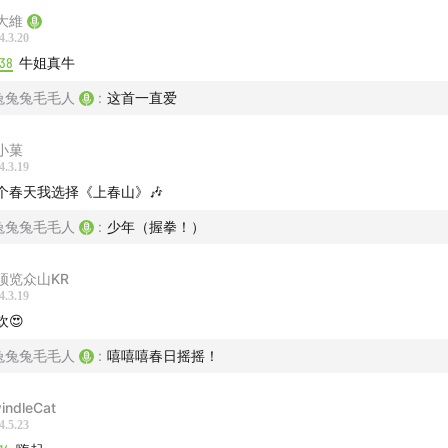
大維
-情人节听什么：让我们脱个光溜溜再做一场温柔梦
4.3.20
:38
牛姐真牛
-公园散步听什么：去我的2010，校园广播带你穿越青春
兔兔兔毛毛人
:
这首一直爱
-公园散步听什么：听见港乐，唱游香港
小菓
4.3.19
-乐队的夏天：你还记得2019年那个自由的夏天吗？
个春天我选择《上春山》🎶
播-
兔兔兔毛毛人
:
少年（握拳！）
大维
微博@王大维维维维维维
顶览众山KR
4.3.19
兔毛
微博@阿_疼
欢😍
兔兔兔毛毛人
:
嘻嘻嘻春日摇摇！
安全出口FM老段
indleCat
园门口目前已在喜马拉雅、小宇宙、荔枝、苹果podcast、QQ
4.5.23
乐同步更新，欢迎订阅大兔公园