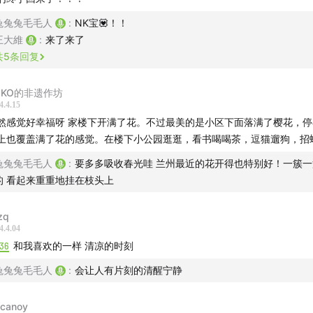
园门口开听友群啦！加微信silly_bunny101，备注“大兔”！
流！】
兔兔兔毛毛人
:
NK宝💟！！
王大維
:
来了来了
兔的话，请多多点击订阅，每一个你的订阅对我们都意义非凡。
共
5
条回复
乐-
OKO的非遗作坊
4.4.15
eBlanc - Waves
然感觉好幸福呀 家楼下开满了花。不过最美的是小区下面落满了樱花，
上也覆盖满了花的感觉。在楼下小公园逛逛，看书喝喝茶，逗猫遛狗，招
,SIKK-O,STUTS - 0℃の日曜
兔兔兔毛毛人
:
要多多吸收春光哇 兰州最近的花开得也特别好！一簇
的 看起来重重地挂在枝头上
 Sun and Good Loving
zq
 風來吹
4.4.04
:36
和我喜欢的一样 清凉的时刻
Wolf - Wilson State Park
兔兔兔毛毛人
:
会让人有片刻的清醒宁静
 - GIRL TALK
lcanoy