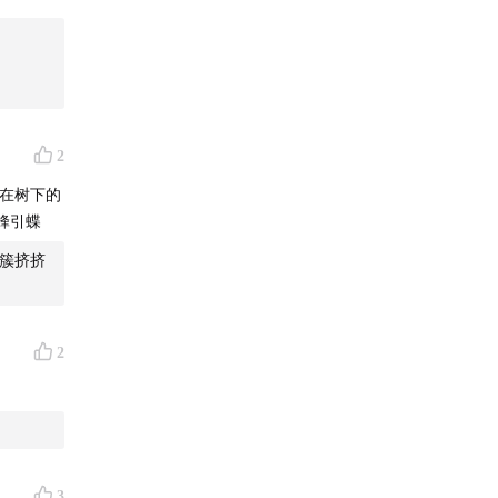
欢迎朋友们
2
停在树下的
蜂引蝶
一簇挤挤
2
3