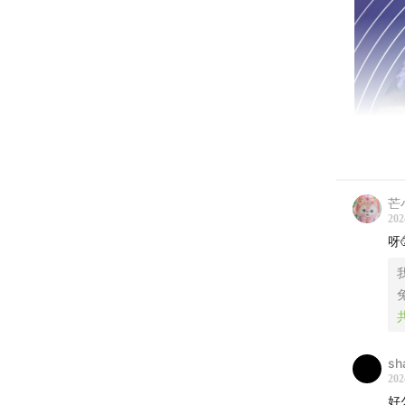
芒
202
呀
sh
202
好