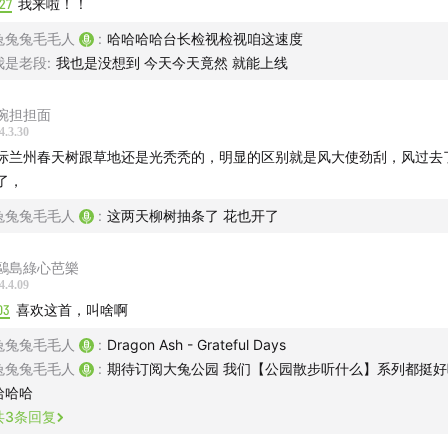
歌单可戳-
27
我来啦！！
兔兔兔毛毛人
:
哈哈哈哈台长检视检视咱这速度
听什么：spring groove！
我是老段
:
我也是没想到 今天今天竟然 就能上线
沉浸式音乐节目推荐-
碗担担面
4.3.30
-公园散步听什么：潮湿海露，闽南语歌中的情与暖
际兰州春天树跟草地还是光秃秃的，明显的区别就是风大使劲刮，风过去
了，
-公园散步听什么：西北偏北，在戈壁滩的雷电中跳舞
兔兔兔毛毛人
:
这两天柳树抽条了 花也开了
-公园散步听什么：好春光，不如梦一场
鷗島綠心芭樂
-公园散步听什么：让我们再次拥抱自由的冷空气
4.4.09
03
喜欢这首，叫啥啊
-公园散步听什么：在暖阳中踩踏落叶，在平静中等待秋凉
兔兔兔毛毛人
:
Dragon Ash - Grateful Days
兔兔兔毛毛人
:
期待订阅大兔公园 我们【公园散步听什么】系列都挺
-公园散步听什么：树影斑驳，我们在夏日旋律里寻找爱与忧愁
哈哈哈
共
3
条回复
-公园散步听什么：失眠的人仿佛卡在宇宙的上颚