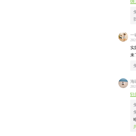
-沉浸式
08:
公园散步
-其他
一
202
052
实
来
047
043
海
033
202
51:
028
010
025