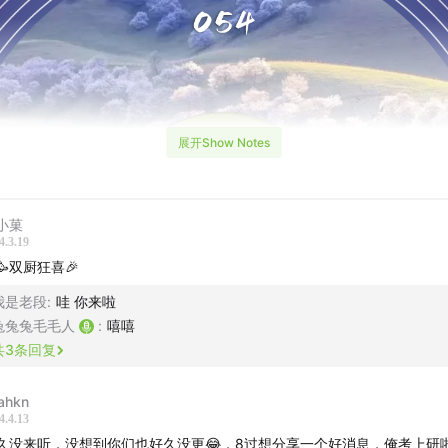
展开Show Notes
小菓
4.3.19
🥳双厨狂喜🎉
我是老段
:
哇 你来啦
兔兔兔毛毛人
:
嘻嘻
共
3
条回复
ahkn
4.4.13
久没来听，没想到你们也好久没更😂，8过想分享一个好消息，俺考上研啦