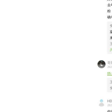
去
粉
确
-本期摘
欢迎收听
是我台
的串台
春天的
哥
202
上微不
05:
然对我
的旋律
园散步
groove
HD
202
你