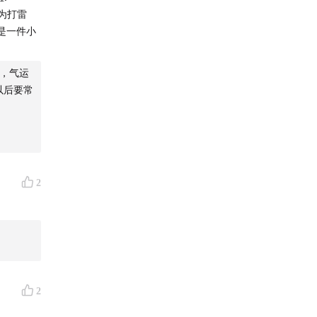
为打雷
是一件小
忙，气运
以后要常
本期节目
了多年前
许是树梢
2
，是大自
动十足
。本期公
2