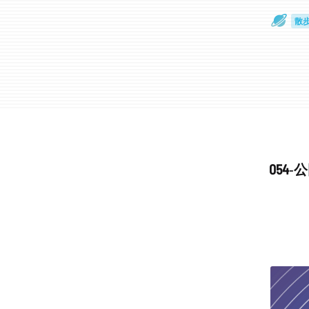
散
通
054-