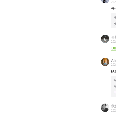
202
Black M
开
Jordan 
Mariah 
哥
鶴 The 
202
1:0
Cigaret
Am
202
陈光荣 - 
纵
Dragon
A
LÜCY -
一直下
我
202