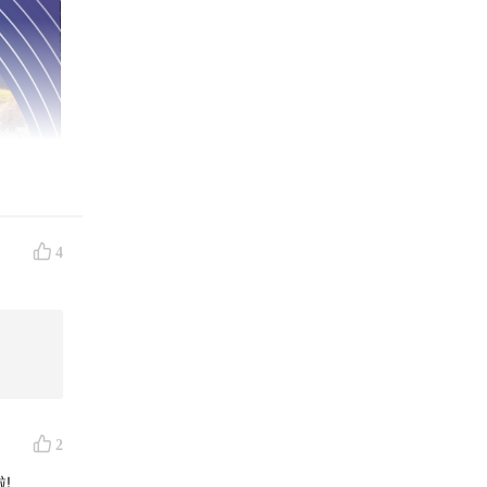
4
2
!