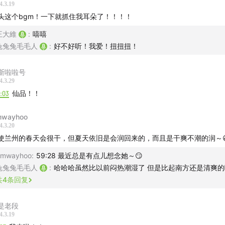
4.3.19
arble - A Great Design
头这个bgm！一下就抓住我耳朵了！！！！
elgie - Roses
王大維
:
嘻嘻
兔兔兔毛毛人
:
好不好听！我爱！扭扭扭！
Carey - H.A.T.E.U
斯啦啦号
Crane - LIMO
4.3.29
1:03
仙品！！
tes After Sex - Crush
wayhoo
4.3.20
First Date
使兰州的春天会很干，但夏天依旧是会润回来的，而且是干爽不潮的润～
 Ash - Grateful Days
mwayhoo
:
59:28 最近总是有点儿想念她～😏
兔兔兔毛毛人
:
哈哈哈虽然比以前闷热潮湿了 但是比起南方还是清爽的
 Heaven.zip
共
4
条回复
雨的星期天
是老段
4.3.19