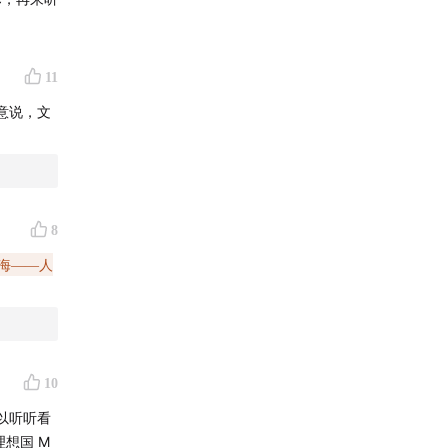
世界杯的主
11
意说，文
8
出海——人
10
以听听看