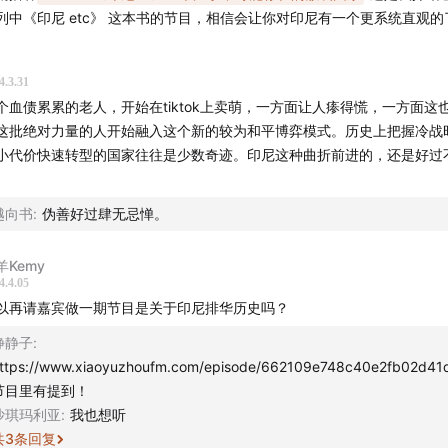
经济发展需求被掩盖的历史遗留问题；
列中《印尼 etc》 这本书的节目，相信会让你对印尼有一个更系统直观的
未来印尼政治的问题点；
科所留下的复杂的政治遗产；
4.3.31
00:40
个血债累累的老人，开始在tiktok上卖萌，一方面让人瘆得慌，一方面这
述在98年群众运动[3]；
这批绝对力量的人开始融入这个新的较为和平博弈模式。历史上把握冷战
哈托的排华\种族区分政策；
小代价快速转型的国家往往是少数奇迹。印尼这种曲折前进的，还是好过
为苏哈托白手套的华人富商；
。
98年群众运动中普通华人所受到的伤害；
越向书
:
伪善好过肆无忌惮。
8年群众运动对现在印尼政坛的塑造
3]小说《人世间》 [印尼]普拉姆迪亚·阿南达·杜尔
羊Kemy
4.4.05
07:50
以再请嘉宾做一期节目是关于印尼排华历史吗？
着印尼特色的伊斯兰；
教议题在印尼选举中不明显的原因；
静静子
:
斯兰在印尼政治中的历史
ttps://www.xiaoyuzhoufm.com/episode/662109e748c40e2fb02d4
节目里有提到！
1:15
沙琪玛利亚
:
我也想听
尼实际运作选举的工作人员的死亡
共
3
条回复