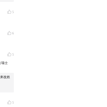
5
6
5
（瑞士
来改姓
5