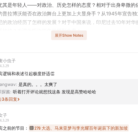
尤其是年轻人——对政治、历史怎样的态度？相对于出身卑微的
的普拉博沃能否在政治舞台上更加上大显身手？从1945年宣告独
尼的政治经历了怎样的发展？对于中国来说，印尼过去10年对华
否持续？欢迎收听许振华的精彩分享！
展开Show Notes
话题成员 -
博@GrenadierGuard2）
麦小虫子
 澎湃国际记者
4.3.29
宾逻辑和表述引起极度舒适👏
 -
angwav
:
是真的。。。太爽了
节里的印尼，张灯结彩却隔阂尤在
探探酱
:
听着打开评论就想找这条 发现是高赞哈哈哈
共
3
条回复
洋“马来世界”：都穿花衬衫，同讲马来文
造现代印尼：苏哈托党奠基，金融海啸洗牌
女子
选大场面：人山人海，商贩狂欢
4.3.29
解普拉博沃：满手血债，苏哈托+佐科加持
宾之前的节目：
279 大选、马来亚梦与李光耀百年诞辰下的新加坡
科十年：草根上位，招安军人，一统印尼