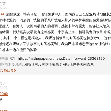
外连招：强行布局副总统，合法预算买“脏票”
之荷
4.3.29
日印尼仍未摆脱军管阴影，改革陷入停滞
6:44
清醒梦这一特点真是一语惊醒梦中人，因为我自己也是亚热带地区长
选举带来的利益纠葛，将群岛们捆成一个印尼
那种潮湿的、闷热的、恍惚的季风环境给人带来的半梦半醒的感觉感触很
普拉博沃能否延续佐科对华政策，犹未可知
福建人、台湾人、说闽南话的人的语调，感觉非常有魔力，能够让人陷入
情绪里，我听嘉宾说话就有这种感觉，小宇宙上有一档讲美食的节目叫“
”，其中一个主播也是福建人，我听这档节目的时候感觉也特别致幻，这
队 -
感觉还在听骆以军讲故事的时候感觉到，我自己非常迷恋于这种如梦似幻
hotair
在补水一边在流汗的体验
筹 禾放
来由_R7lI
:
https://m.thepaper.cn/newsDetail_forward_26363150
营 小米粒
阿喀琉斯爱洗脚
:
潮汕话有没有这个效果？潮汕话也是闽南语系
hualun
共
5
条回复
设计 杨文骥
谢 丁晋亮
女子
4.3.30
00:00
目由JustPod出品 © 2024 上海斛律网络科技有限公司 -
场