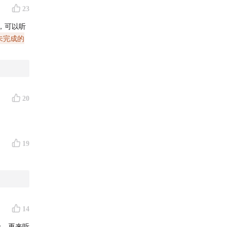
23
，可以听
未完成的
20
19
14
c，再来听