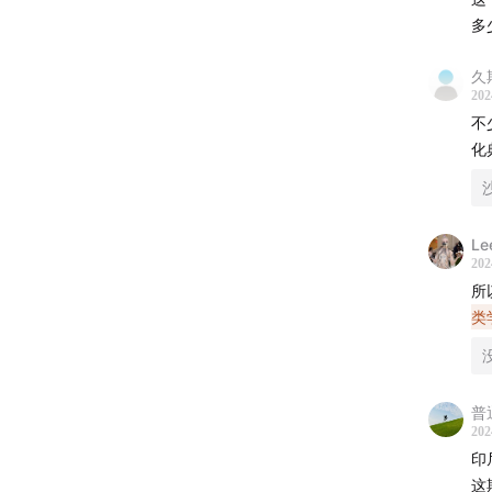
大
多
《
[
久
202
办
不
化
00:
支
印
9
Le
9
202
普
所
有
类
[
没
00:
普
各
202
普
印
嘉
这