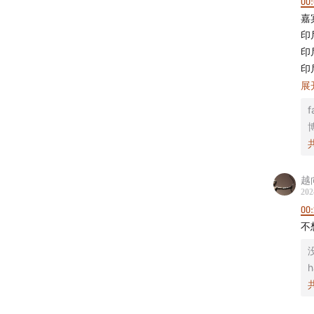
00:
- 互动方
嘉
商务合作：
印
微博：@忽
印
微信公众号
印
小红书：
展
00:
B站：忽左
f
9
抖音：
了
在
越
00:
202
1
00
不
00:
没
现
h
两
2