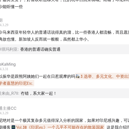
儿子吉布兰的违规参选；
少能听懂一些
脏票》的诞生。
1]争议事件：因梅加瓦地抵制以色列参赛而让国际足联取消了印尼对U20
期
4.3.29
权；
少马来西亚年轻华人的普通话说得真的溜，比一些香港人都流畅，而且愿
典故也懂。新加坡人反而就一般般，虽然都上华小。
47:20
持者眼中的普拉博沃及他的过去；
沙琪玛利亚
:
香港的普通话确实普通
尼民众对于军队复杂的情感；
8年苏哈托末期群众运动及与排华事件关系**[2]；
eKaMing
8年大量群众运动的兴起VS当下印尼年轻人对普拉博沃的支持;
4.3.31
拉博沃的父亲、海外公子哥的普拉博沃；
以振华是跟熊阿姨她们一起在日惹观摩的吗
3.选举、多元文化、中资
印尼军队参与的大印尼主义阴影与东帝汶国、印尼内的巴布亚、亚齐；
学者嘉慧的印尼Etc.
2] 《比较的幽灵》本尼迪克特·安德森
来由_R7lI
:
冇错，系大家一起！
54:00
通主播CC
地区选民的政治诉、难以定义的选民倾向；
4.3.29
拉博沃支持者对其他两组总统候选人的看法；
尼绝对是一个极其复杂多元值得深入分析的国家，如果对印尼感兴趣，可
宾所感受到的历史的玩笑：
期播客
Vol.38《印尼etc》一个几乎不可能存在的散装国家
这是我介绍理想国 M