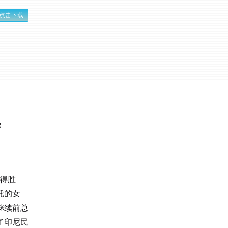
点击下载
华
取得胜
托的女
继续前总
了印尼民