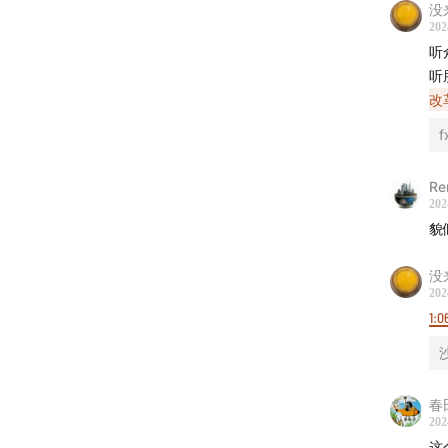
00:
没来
202
1
听
嘉
听
把
改
00:
f
屡
对
Re
在
202
他
貌
00:
没来
202
不
1:0
能
上
其
在
春
与
202
因
这