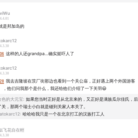
选举及背后利益关系所形成的各岛屿间的认同[4]
4]《印尼 Etc.》[英] 伊莉莎白·皮萨尼
viWu
4.4.01
13:36
就是邦加岛的
宾在印尼游历时所看的电影及感想；
外的流亡者及对于印尼的想念；
tokarc12
4.3.30
宾所感受到的乐观的印尼人和鲜活的印尼；
:06
这样的人还grandpa...确实挺吓人了
在的东印尼状态和核心地区的差别
tokarc12
21:05
4.3.30
国与印尼的关系；
:28
我去吉隆坡在茨厂街那边也看到一个关公庙，正好遇上两个外国游客
拉博沃在双方关系中的不确定性；
），他们问我那个是什么，我还给他们介绍了一下关羽😃
宾所了解的印尼华人对普拉博沃的态度；
金色的大元宝
:
如果您当时正好是从北京来的，又正好是满族瓜尔佳氏，后
24:53
了关，那两个瑞士小白就是碰到关家人本关了。
尾
atokarc12
:
哈哈哈我只是一个在北京打工的汉族打工人
似飞花自在輕
4.3.30