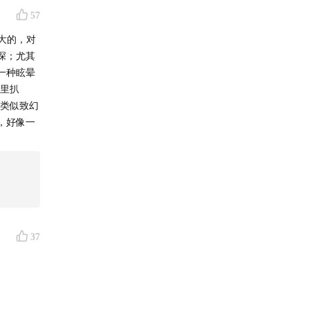
57
大的，对
深；尤其
一种眩晕
吃里扒
种类似致幻
，好像一
37