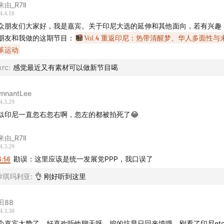
22:40
由_R7lI
4.4.18
9年普拉博沃因对大选结果不满而引起的骚乱
众朋友们大家好，我是嘉宾。关于印尼大选的延伸和其他面向，若有兴趣
宾所见到的24年大选时的选举情况和场面
朋友和我做的这期节目：
Vol.4 重返印尼：热带清醒梦、华人多面性与
选举当成全民活动的印尼民众及其投票后的反应
革运动
28:02
，关于普拉博沃
xrc
:
感觉最近又有素材可以做新节目噶
败屡战的竞选经历、政治运作上的忽左忽右；
佐科的态度；
mnantLee
竞选形象上的转变及民众对其转变的反应；
4.3.29
提倡的佐科经济学及其来自左翼的支持者；
似印尼一直忽右忽右啊，忽左的都被拍死了😂
33:50
，关于佐科
由_R7lI
4.3.29
算太普通的普通出身、”小人物“特点及形象
6:56
勘误：这里应该是统一发展党PPP，我口误了
够上台的卖点即上台后的执政弱点；
台之后所能推行的发展主义、与有苏哈托时代军官出身权贵的联合；
沙琪玛利亚
:
👌 刚好听到这里
在19年第二次选举时合纵连横及其效果，
24年选举时对普拉博沃的支持及对两儿子、一女婿的规划；
田88
自己所在的民主斗争党、梅加瓦地的微妙关系；
4.3.30
争议事件[1]导致甘贾尔与佐科的渐行渐远；
个嘉宾太赞了，好喜欢听他聊天呀，挖的坑早日回来填哦。刚看了印尼et