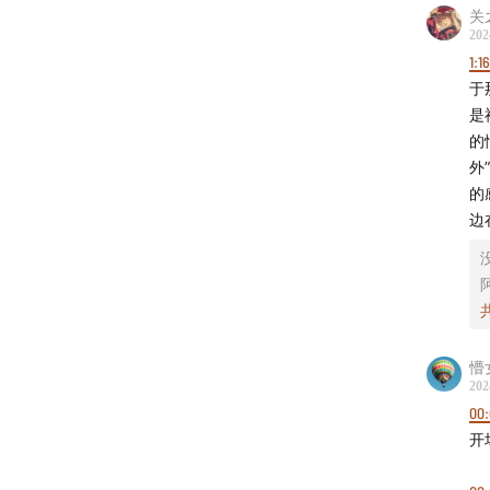
44:15
盘
关
202
53:00
今
1:1
01:13:00
于
01:22:15
是
的
外
- 制作团
的
声音设计 
边
节目统
没
节目运
节目制作 
logo
特别感
懵
202
00:
- 本节
开