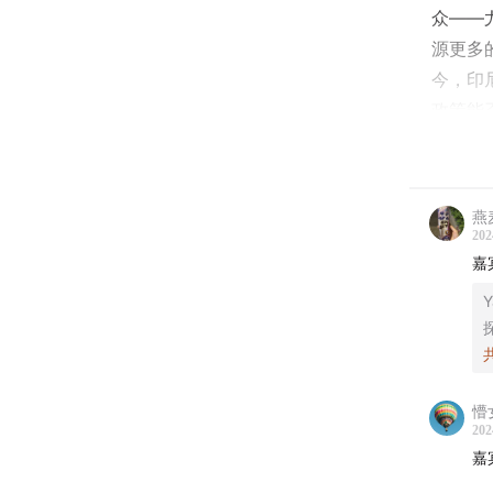
众——
源更多
今，印
政策能
- 本期
程衍樑（微
燕
许振华
202
嘉
- 时间轴
Y
07:30
春
11:00
南
20:00
塑
懵
25:30
大
202
30:45
理
嘉
34:30
佐