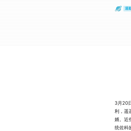
散
通
3月2
利，遥
婿。近
统佐科