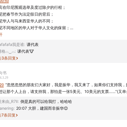
00:50
式 -
宾在印尼围观选举及度过除夕的行程；
ad@justpod.fm
尼把春节作为法定假日的背后；
左忽右leftright @播客一下 @JustPod
尼华人与马来西亚华人的不同；
：忽左忽右Leftright / JustPod / 播客一下
尼不同地区的华人对于华人文化的保留；
JustPod气氛组 / 忽左忽右
开
07:55
忽右leftright
afafafa我是谁
:
课代表
8年暴动下的印尼、大马、新加坡间微妙的互动；
忽左忽右
博格⌓‿⌓
:
课代表🐮
解东南亚各国的关键词“马来世界”、目前“马来世界”包括的范围；
共
3
条回复
东南亚的华人社会与“马来世界”的关联
向书
15:15
4.3.29
945至2024的印尼政治简史
:20
“忽悠忽悠的朋友们大家好，我是振华，我又来了，如果你们支持我，
想让那个人上台，请支持我，那怕是一张5美元、10美元的支票……”(又串台
19:45
来由_R7lI
:
倒是真的可以给我打，哈哈哈
任总统佐科和未来的普拉博沃在政治上的对比
anering
:
20:07 大胆，建国而非振华😌
者在14年、19年在总统选举中的对垒
共
7
条回复
4年普拉博沃与佐科的合流