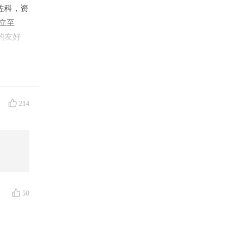
佐科，资
立至
的友好
214
50