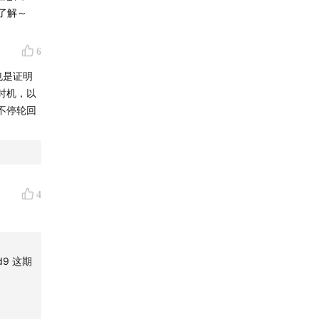
了解～
6
也是证明
时机，以
不停轮回
4
1d9 这期