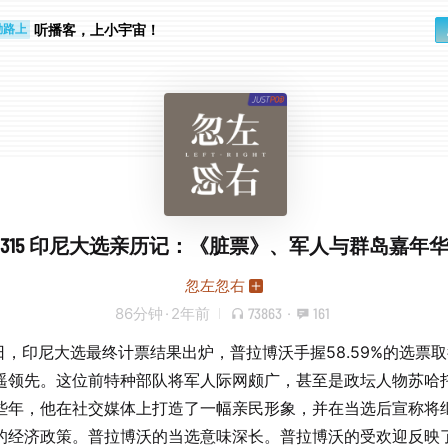
步时
勤路上
听播客，上小宇宙！
315 印尼大选亲历记：《脏票》、军人与群岛嘉年
忽左忽右
86分钟
·
2年前
73863
·
161
0日，印尼大选最终计票结果出炉，普拉博沃手握58.59%的选票
遥领先。这位前特种部队将军人际网颇广，甚至是政坛人物苏哈
些年，他在社交媒体上打造了一幅亲民形象，并在当选后宣称将
的经济政策。普拉博沃的当选意味深长。普拉博沃的受欢迎反映