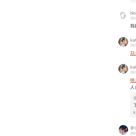
因
[
No
202
01:
我
嘉
在
ka
202
嘉
32
现
ka
01:
202
中
06
普
人
嘉
01:
结
k
夢
202