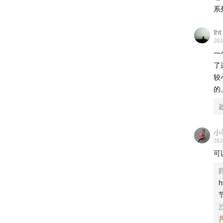
用
系
对
佐
lht
202
01:
一
简
了
苏
较
作
的
在
9
[
小
202
01:
可
有
宗
伊
h
01:1
印