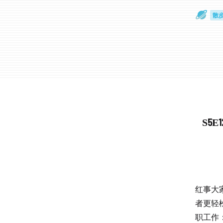
散
通
S5
红事大
者更轻
职工作