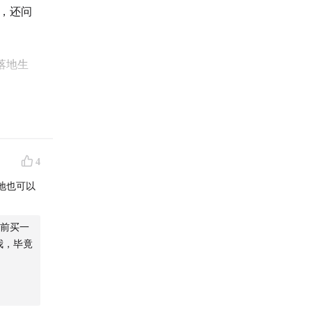
，还问
们落地生
4
地也可以
前买一
我，毕竟