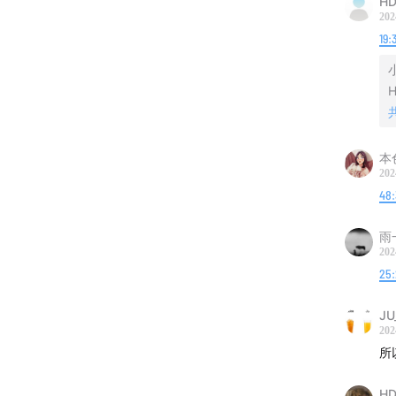
HD
202
目！
19:
致谢
H
Music
H. fro
本
Pictu
202
48
Audi
雨
202
对了对了
25
到我，更可
JU
202
所
「佐治
数据服
HD