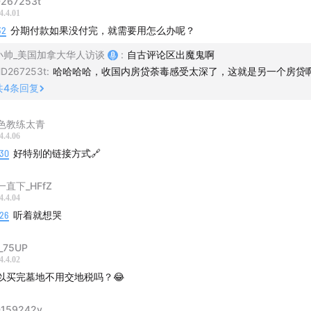
267253t
4.4.01
32
分期付款如果没付完，就需要用怎么办呢？
小帅_美国加拿大华人访谈
:
自古评论区出魔鬼啊
D267253t
:
哈哈哈哈，收国内房贷荼毒感受太深了，这就是另一个房贷
: Auld Lang Syne是我最喜欢的旋律之一，thanks to ALEX ANT, 
共
4
条回复
m Pixabay
色教练太青
re：感谢嘉宾
4.4.06
:30
好特别的链接方式🔗
o：闪耀
一直下_HFfZ
4.4.04
，请在Apple Podcast上给小帅一个好评。你的鼓励可以帮
:26
听着就想哭
以激励我继续制作下去。 East or west, Xiaoshuai is the be
_75UP
4.4.02
以买完墓地不用交地税吗？😂
亚小帅｜北美华人故事访谈」节目由「
声湃 WavPub
」提供内容
务支持。
159242v