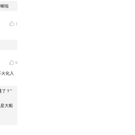
清晰啦
1
0
不火化入
通了？”
usic｜
就是大船
学上节