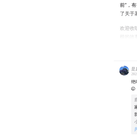
前”，
了关于
欢迎收听
根的故
⁠⁠forms.
嘉宾
是
赵睿 Ra
202
绝
红书叫做
🤭
主要内
Ebay
福地 V