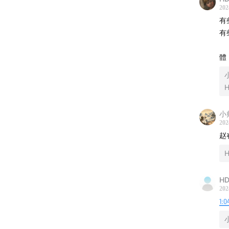
202
有
有
體
H
小
202
赵
H
HD
202
1:0