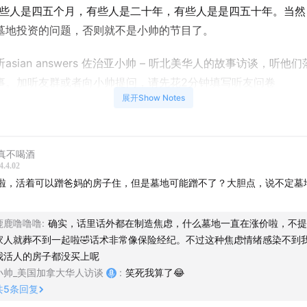
有些人是四五个月，有些人是二十年，有些人是是四五十年。当然
墓地投资的问题，否则就不是小帅的节目了。
asian answers 佐治亚小帅 – 听北美华人的故事访谈，听他
事。加听友群或者向小帅提问，请先花2分钟填写听友问卷
展开Show Notes
office.com⁠⁠
真不喝酒
chel，洛杉矶生前规划咨询师 Pre-planning Counselor
4.4.02
啦，活着可以蹭爸妈的房子住，但是墓地可能蹭不了？大胆点，说不定墓
“Rachel 洛杉矶玫瑰岗”
鹿鹿噜噜噜
:
确实，话里话外都在制造焦虑，什么墓地一直在涨价啦，不提
容
家人就葬不到一起啦🤣话术非常像保险经纪。不过这种焦虑情绪感染不到
我活人的房子都没买上呢
可以卖福地
小帅_美国加拿大华人访谈
:
笑死我算了😂
共
5
条回复
S 墓地