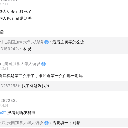
4.7.14
些人活著 已經死了
些人死了 卻還活著
 霝
小帅_美国加拿大华人访谈
:
最后这俩字怎么念
D159242v
:
体 灵
帅_美国加拿大华人访谈
4.3.31
睿其实是第二次来了，谁知道第一次在哪一期吗
D267253t
:
找了标题没找到
267253t
4.4.01
4:27
没看到听友群呀
小帅_美国加拿大华人访谈
:
需要填一下问卷