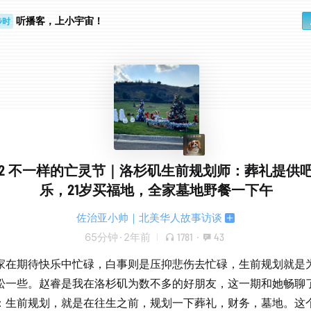
听播客，上小宇宙！
步时
勤路上
E12 不一样的亡灵节｜洛杉矶生前规划师：葬礼提供
乐，21岁买福地，全家墓地野餐一下午
佐治亚小帅｜北美华人故事访谈
65分钟
·
2年前
1781
·
43
家在期待快乐中忙碌，白事则是压抑悲伤去忙碌，生前规划就是
松一些。赵睿是我在洛杉矶为数不多的好朋友，这一期和她畅聊
：生前规划，就是在往生之前，规划一下葬礼，财务，墓地。这个