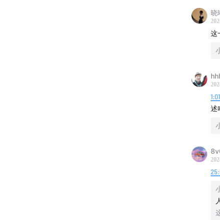
晓
夫妻情
202
这
庇荫子
入土 
hh
202
五十多
1:0
excitin
述
什么人
21岁
8v
202
25:
地下邻
住在一