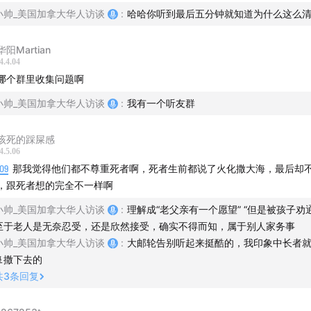
小帅_美国加拿大华人访谈
:
哈哈你听到最后五分钟就知道为什么这么
低火葬率
阳Martian
，这个群体绝不火化，坚持完整下葬
4.4.04
哪个群里收集问题啊
小帅_美国加拿大华人访谈
:
我有一个听友群
该死的踩屎感
4.5.06
09
那我觉得他们都不尊重死者啊，死者生前都说了火化撒大海，最后却
，跟死者想的完全不一样啊
入小帅宇宙
小帅_美国加拿大华人访谈
:
理解成“老父亲有一个愿望” “但是被孩子劝
听：Apple Podcast｜Spotify｜Pocket Cast ｜Amazon M
至于老人是无奈忍受，还是欣然接受，确实不得而知，属于别人家务事
｜喜马拉雅｜网易云｜QQ音乐
小帅_美国加拿大华人访谈
:
大邮轮告别听起来挺酷的，我印象中长者
🚢撒下去的
特: xiaoshuaifm
共
3
条回复
l：xiaoshuaifm@gmail.com。欢迎听友来信，欢迎有故事的同