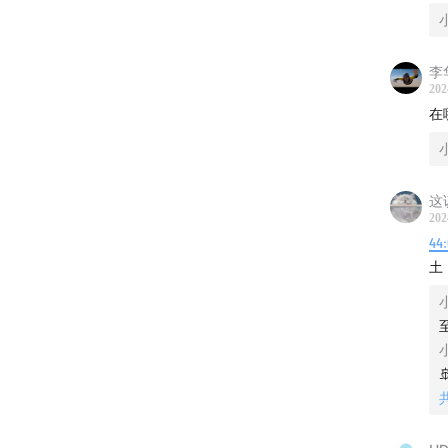
美国超
李华
在美国
202
在
这
202
44:
土
欢迎加
欢迎订阅收
小宇宙
小红书/推
Emai