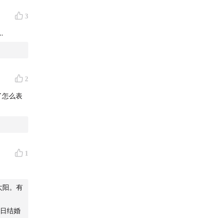
3
…
2
，
了怎么表
1
太阳。有
日结婚