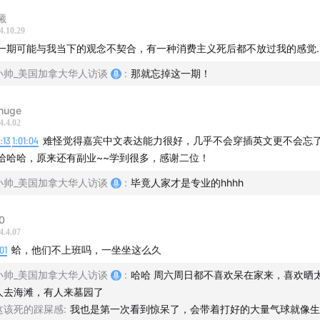
曦
深：真的就雷打不动每个周六都来，连续六年
4.10.29
一期可能与我当下的观念不契合，有一种消费主义死后都不放过我的感觉
孙的风水？
小帅_美国加拿大华人访谈
:
那就忘掉这一期！
VS 上墙，美国各族死亡文化大不同
huge
4.4.02
岁，兴冲冲选棺材颜色和材质：我想象自己躺在那一款棺的样子
1:13
1:01:04
难怪觉得嘉宾中文表达能力很好，几乎不会穿插英文更不会忘
g
哈哈哈，原来还有副业~~学到很多，感谢二位！
选择大石头封住山洞口
小帅_美国加拿大华人访谈
:
毕竟人家才是专业的hhhh
，给自己买福地
0
4.4.07
01
蛤，他们不上班吗，一坐坐这么久
居很重要
小帅_美国加拿大华人访谈
:
哈哈 周六周日都不喜欢呆在家来，喜欢晒
起，一家人就是要齐齐整整
人去海滩，有人来墓园了
这该死的踩屎感
:
我也是第一次看到惊呆了，会带着打好的大量气球就像生