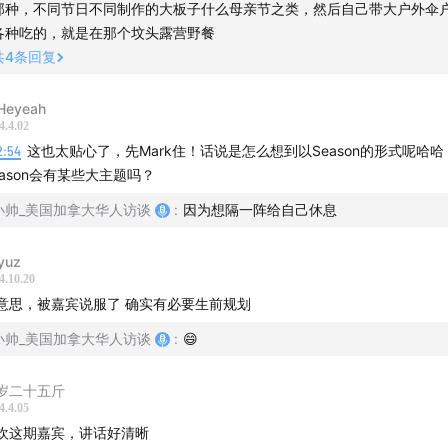
买了再说，尽管她才十四岁
那种，不同节日不同制作的大板子什么母亲节之类，然后自己带大户外伞
各种吃的，就是在那个坟头露营野餐
划，规划哪些东西
共
4
条回复
给自己安排好了后事，活到了九十多岁
Heyeah
4.4.02
大家在期待快乐中忙碌，白事是压抑悲伤去忙碌
2:54
这也太贴心了，先Mark住！话说是怎么想到以Season的形式呢哈
eason会有某些大主题吗？
 乱葬？
小帅_美国加拿大华人访谈
:
因为想隔一阵给自己休息
”漏水了
yuz
4.10.20
的每隔三五天就来看家属
意思，被嘉宾说服了 确实有必要生前规划
演，真的很忙
小帅_美国加拿大华人访谈
:
😄
有棺还有椁
岁二十五斤
4.4.05
arty的墨西哥裔
欢这期嘉宾，讲话好清晰