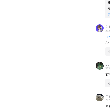
给娃先
生前规
四十岁
S_
202
红事是
1:0
S
树葬 =
“邻居家
Lu
202
他们真
有
葬礼导
棺椁，
半
202
坟头开p
喜