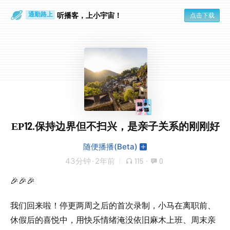
散步时
通勤路上
听播客，上小宇宙！
点击下载
EP12.保持边界但不扫兴，是亲子关系的刚刚好
随便播播(Beta)
43分钟
·
2年前
115
·
0
🎉🎉🎉
我们回来啦！停更两周之后的首次录制，小马在离职前、
休假后的喜悦中，用快乐情绪淹没依旧麻木上班、周末亲