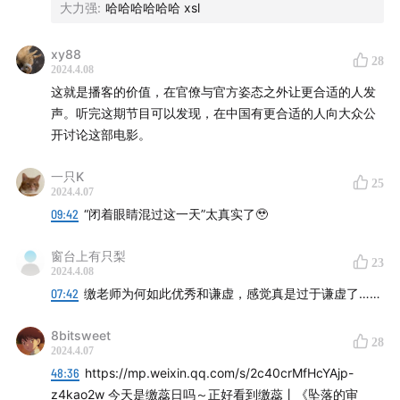
大力强
:
哈哈哈哈哈哈 xsl
PRÉLUDE, pt. 2
【Logo设计】刘刘（ins: imjanuary）
xy88
28
2024.4.08
这就是播客的价值，在官僚与官方姿态之外让更合适的人发
【文字】曾婉婷
声。听完这期节目可以发现，在中国有更合适的人向大众公
开讨论这部电影。
【后期制作】方改则
一只K
【互动方式】
25
2024.4.07
09:42
“闭着眼睛混过这一天”太真实了🥹
微博：@不合时宜TheWeirdo
窗台上有只梨
23
YouTube：@不合时宜
2024.4.08
07:42
缴老师为何如此优秀和谦虚，感觉真是过于谦虚了……
小红书：@不合时宜
8bitsweet
28
商务合作可发邮件至hibuheshiyi@126.com或微博私信
2024.4.07
48:36
https://mp.weixin.qq.com/s/2c40crMfHcYAjp-
z4kao2w 今天是缴蕊日吗～正好看到缴蕊丨《坠落的审