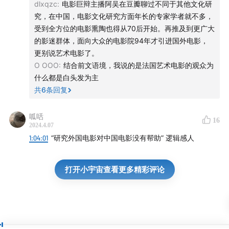
dlxqzc
:
电影巨辩主播阿吴在豆瓣聊过不同于其他文化研
究，在中国，电影文化研究方面年长的专家学者就不多，
受到全方位的电影熏陶也得从70后开始。再推及到更广大
的影迷群体，面向大众的电影院94年才引进国外电影，
更别说艺术电影了。
O OOO
:
结合前文语境，我说的是法国艺术电影的观众为
什么都是白头发为主
共
6
条回复
呱咶
16
2024.4.07
1:04:01
“研究外国电影对中国电影没有帮助” 逻辑感人
打开小宇宙查看更多精彩评论