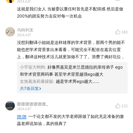
【本期嘉宾】
2024.4.07
这就是我们女人 当被委以重任时首先是不配得感 然后是做
缴蕊：青年电影学者，中国人民大学文学院讲师
200%的踏实努力去应对每一次机会
【相关阅读】
乌特列支
183
2024.4.07
本期播客提及的影视作品
没想到翻译小姐姐是这样雄厚的学术背景，那两个男的能不
能也把学术背景拿出来看看，可能完全不配坐在嘉宾位置
英格玛·伯格曼，《婚姻场景》，1973
上，翻译这种技术活儿就更加做不了了。浪费了俩好坑位，
小宇宙大狗狗
:
好像男嘉宾是米兰昆德拉的亲传弟子 ego
哈贾·李维，《婚姻生活》，2021
和学术背景两码事 甚至学术背景越强ego越大
女煞葛洛莉暴躁版
:
越是学术男ego越大……
谢尔曼·杜拉克，《微笑的布迪夫人》，1923
共
7
条回复
谢尔曼·杜拉克，《贝壳与僧侣》，1928
嗷嗷嗷嗷嗷嗷嗷_
155
2024.4.07
路易斯·布努埃尔，《一条安达鲁狗》，1928
08:06
一个论文都不发的大学老师跟做了如此充足准备的缴
蕊老师说加油，真的很典了
香特尔·阿克曼，《让娜·迪尔曼》，1975