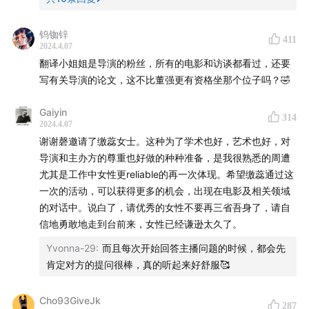
⭐️“全球成长计划”是这样一件事：它是一个基于不合时宜已
钨铷锌
411
有听众社群的付费计划。旨在通过定期的、有特定主题的
2024.4.07
线上及线下活动，来联结同类、交流知识、分享感受、锻
翻译小姐姐是导演的粉丝，所有的电影和访谈都看过，还要
造自我。在一个（去）全球化的时代中，重塑我们——新
写有关导演的论文，这不比董强更有资格坐那个位子吗？🤣
一代的全球华语人群——对于个体生活与社群生活的想
Gaiyin
象。在这个计划里，我们希望联结那些身处全球各地、仍
314
2024.4.07
然对全球化的生活方式抱有想象的朋友们，去共同寻找一
谢谢磬邀请了缴蕊女士。这种为了学术也好，艺术也好，对
种个体生活与集体生活的路径。
导演和主办方的尊重也好做的种种准备，是我很熟悉的周遭
尤其是工作中女性更reliable的再一次体现。希望缴蕊通过这
⭐️了解更多计划详情：www.buheshiyi.com （链接需通过
一次的活动，可以获得更多的机会，出现在电影及相关领域
的对话中。说白了，请优秀的女性不要再三省吾身了，请自
外部默认浏览器，如 Safari 打开即可完成注册与支付）
信地勇敢地走到台前来，女性已经谦逊太久了。
【本期主播】
Yvonna-29
:
而且每次开始回答主播问题的时候，都会先
肯定对方的提问很棒，真的听起来好舒服🥰
王磬：微博@王磬
Cho93GiveJk
287