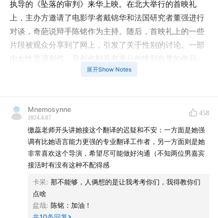
执导的《坠落的审判》来华上映。在北大举行的首映礼
上，主办方邀请了电影学者戴锦华和法国研究者董强进行
对谈，奇葩说辩手陈铭作为主持。随后，首映礼上的一些
片段被观众分享到了网上，引发了关于性别的讨论。一部
由女性导演创作、且创作时具有充分的性别自觉的作品，
展开Show Notes
怎样的讨论方式才是合适的？我们该如何理解女性创作？
茹斯汀的创作为何特别？如何理解法国的“文化例外”？法
国的女性主义传统又能为我们带来怎样的启发？
Mnemosynne
458
2024.4.07
本期节目中，我们邀请到了青年电影学者缴蕊，她长期从
缴蕊老师开头讲她接这个翻译的迟疑和不安：一方面是她强
事法国电影的研究。缴蕊也是这场首映礼的亲历者，她在
调有比她语言能力更强的专业翻译工作者，另一方面则是她
首映礼上为茹斯汀担任翻译。缴蕊与我们分享了她在首映
非常喜欢这个导演，希望尽可能做好沟通（不知两位男嘉宾
礼当天的感受，以及她所理解的茹斯汀和女性创作。
接活时有没有这种不配得感
卡呆
:
那不能够，人俩想的是让我考考你们，我得教你们
-----
点啥
盆哉
:
陈铭：加油！
【欢迎加入不合时宜“全球成长计划”】
共
10
条回复