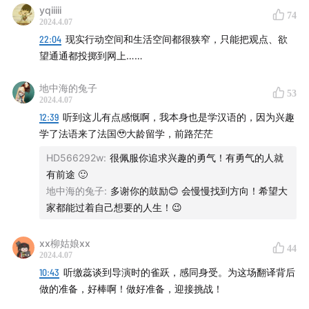
yqiiiii
74
茹斯汀·特里耶 《索尔菲雷诺之战》，2013
2024.4.07
22:04
现实行动空间和生活空间都很狭窄，只能把观点、欲
【本期剧透】
望通通都投掷到网上……
04:00
在完成《坠落的审判》见面会的翻译工作后，缴蕊
地中海的兔子
53
2024.4.07
有怎样的感受？
12:39
听到这儿有点感慨啊，我本身也是学汉语的，因为兴趣
学了法语来了法国🥹大龄留学，前路茫茫
11:58
从电影研究者的角度，缴蕊会如何来评价《坠落的审
HD566292w
:
很佩服你追求兴趣的勇气！有勇气的人就
判》
有前途 🙂
地中海的兔子
:
多谢你的鼓励😊 会慢慢找到方向！希望大
17:40
《坠落的审判》在中国产生的性别议题讨论更加集
家都能过着自己想要的人生！😉
中、持久和深入
xx柳姑娘xx
24:04
法国当代的女性主义者与现在他们最关切的东西
44
2024.4.07
10:43
听缴蕊谈到导演时的雀跃，感同身受。为这场翻译背后
29:22
当特里耶落说“性别意识完全是这部电影的核心”时，
做的准备，好棒啊！做好准备，迎接挑战！
特里耶落在谈论的是怎样的性别意识？