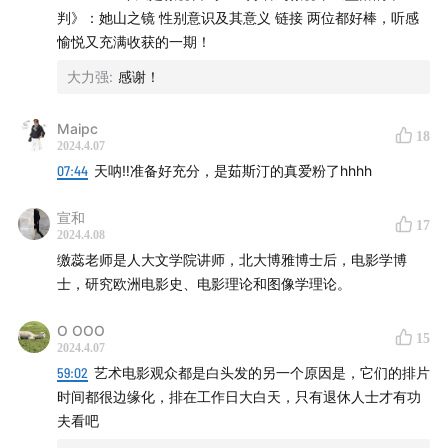
判》：她山之镜 性别意识及其意义 链接 两位都好棒，听感
愉悦又充满收获的一期！
大力强
:
感谢！
Maipc
18
2024.4.07
07:44
天呐‼️准备好充分，是茹斯汀的真爱粉了hhhh
宣和
17
2024.4.08
缴蕊老师是人大文学院讲师，北大博雅博士后，电影学博
士，研究欧洲电影史、电影理论和图像学理论。
O OOO
15
2024.4.07
59:02
艺术电影观众都是白头发的另一个原因是，它们的排片
时间都很边缘化，排在工作日大白天，只有退休人士才有功
夫看吧