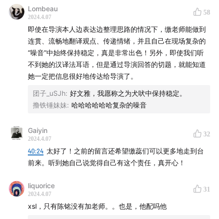
Lombeau
58
33:56
如何定义“女性的创作”
2024.4.07
即使在导演本人边表达边整理思路的情况下，缴老师能做到
45:49
我们应该怎么样去理解文化例外（Culture
连贯、流畅地翻译观点、传递情绪，并且自己在现场复杂的
Exception）？有哪些关于文化例外的例子?
“噪音”中始终保持稳定，真是非常出色！另外，即使我们听
不到她的汉译法耳语，但是通过导演回答的切题，就能知道
58:11
艺术电影在中国和法国的接受上有哪些相同或不一样
她一定把信息很好地传达给导演了。
的地方
团子_uSJh
:
好文雅，我愿称之为犬吠中保持稳定。
撸铁锤妹妹
:
哈哈哈哈哈哈复杂的噪音
60:34
在中文世界里进行法国电影的研究、解释甚至推
广，主要面临的挑战可能是什么？
Gaiyin
32
2024.4.07
【本期音乐】
40:24
太好了！之前的留言还希望缴蕊们可以更多地走到台
前来。听到她自己说觉得自己有这个责任，真开心！
片头：Benoit Daniel - VARIATION AUTOUR D'UN
liquorice
PRÉLUDE
31
2024.4.07
xsl，只有陈铭没有加老师。。也是，他配吗他
片尾：Benoit Daniel - VARIATION AUTOUR D'UN