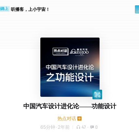
步时
勤路上
听播客，上小宇宙！
中国汽车设计进化论——功能设计
热点对话
65分钟
·
2年前
47
·
0