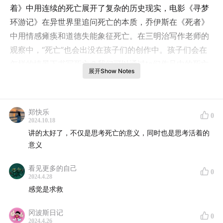
着》中用连续的死亡展开了复杂的历史现实，电影《寻梦
环游记》在异世界里追问死亡的本质，乔伊斯在《死者》
中用情感瘫痪和道德失能象征死亡。在三明治写作老师的
观察中，“死亡”也会出没在孩子们的创作中。孩子们会在
怎样的情景下书写死亡？我们可以通过ta们作品中的死亡
展开Show Notes
元素发现什么？本期节目，我们就来展开这个略显神秘的
话题，共同探讨有关生命的教育。
郑快乐
本期主播
0
2024.10.18
虾米：偶尔想象自己如何死去
讲的太好了，不仅是思考死亡的意义，同时也是思考活着的
花花：不敢想象自己如何死去
意义
栗子：常在工作坊和孩子讨论如何书写死亡
看见更多的自己
0
2024.4.28
我们在节目中聊了这些话题
感觉是求救
00:06
我们问孩子：你怎么看待死亡？你有没有写作过死
亡？
冈波斯日记
0
2024.4.26
01:06