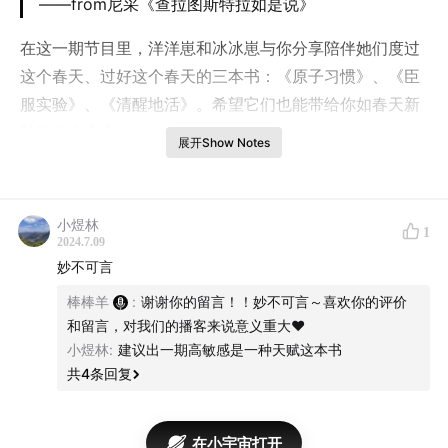
——from尼采《查拉图斯特拉如是说》
在这一期节目里，洋洋崽和冰冰崽与你分享陪伴她们度过
这个春天、过好这个春天的三本书：《原子习惯》、《臣
服实验》、《清醒地活》。希望它们也能带给你如春天新
叶般的生命力!
展开Show Notes
本期导引：
02:45
《原子习惯》
小煜林
1
38:56
《臣服实验》与《清醒地活》
2024.7.09
妙不可言
本期音乐：
棒棒羊
:
谢谢你的留言！！妙不可言～喜欢你的评价
和留言，对我们的播客来说意义重大❤️
Melodium - Kissing Disease (Piano Solo)
小煜林
:
建议出一期高敏感是一种天赋这本书
共
4
条回复
David Darling - Lugu Lugu Kan-Ibi (Diligent Child)
祝福每一位在耳机背后的朋友，都能遇到像一束光一般出
在小宇宙打开