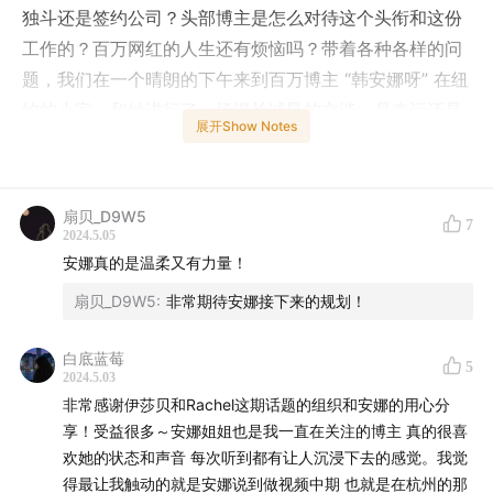
独斗还是签约公司？头部博主是怎么对待这个头衔和这份
工作的？百万网红的人生还有烦恼吗？带着各种各样的问
题，我们在一个晴朗的下午来到百万博主 “韩安娜呀” 在纽
约的小家，和她进行了一场漫长诚恳的交谈。是幸运还是
展开Show Notes
实力、掉粉焦虑、如何面对恶评、怎么接洽商单赚钱、未
来路在何方……从夕阳西下到夜深人静，我们三个人穿着
睡衣坐在沙发上，几乎忘了自己是在录节目。感谢安娜的
扇贝_D9W5
7
坦诚，也很感恩这几个小时的自在时刻，通过声音，我们
2024.5.05
也希望把这份真诚和自在感受传达给听筒那端的你们。
安娜真的是温柔又有力量！
扇贝_D9W5
:
非常期待安娜接下来的规划！
1:48
成为百万博主之前，安娜的视频创作也有过一段“沉寂
期”
白底蓝莓
5
2024.5.03
3:05
第一条小红书视频就爆了，纯粹是幸运吗？
非常感谢伊莎贝和Rachel这期话题的组织和安娜的用心分
享！受益很多～安娜姐姐也是我一直在关注的博主 真的很喜
5:46
生活舒适精神自洽催生的日更 vlog，对粉丝意味着
欢她的状态和声音 每次听到都有让人沉浸下去的感觉。我觉
什么
得最让我触动的就是安娜说到做视频中期 也就是在杭州的那