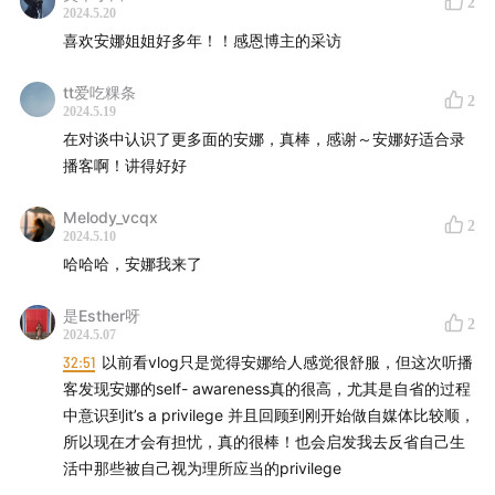
2
36:15
镜头之下一切都被放大，博主的身份辐射到生活，
2024.5.20
喜欢安娜姐姐好多年！！感恩博主的采访
安娜变了吗？
tt爱吃粿条
39:06
继续聊聊搞钱，博主怎么选择品牌协议价格
2
2024.5.19
在对谈中认识了更多面的安娜，真棒，感谢～安娜好适合录
40:47
有了品牌植入，如何维持个人账号调性
播客啊！讲得好好
41:45
来，让我们把直播的台前幕后给你讲透，一场直播背
Melody_vcqx
2
后是一整个团队的心血
2024.5.10
哈哈哈，安娜我来了
48:48
谁不累？我们“配”心疼一场直播就赚普通人半年工资
是Esther呀
的博主吗？
2
2024.5.07
32:51
以前看vlog只是觉得安娜给人感觉很舒服，但这次听播
52:12
“高处”不胜寒，百万博主还有朋友吗？
客发现安娜的self- awareness真的很高，尤其是自省的过程
中意识到it’s a privilege 并且回顾到刚开始做自媒体比较顺，
54:24
视频是可以传递能量的，安娜也希望向粉丝传递正
所以现在才会有担忧，真的很棒！也会启发我去反省自己生
向能量
活中那些被自己视为理所应当的privilege