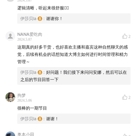
2024.5.07
逻辑清晰，听起来很舒服👍🏻
23:31
衡量内容的成功和账号的商业价值，爆款与变现之
伊莎贝la
:
谢谢你！
间的关系
NANA爱吃肉
25:22
男粉“不值钱”，消费还是得女性拉动
2
2024.5.07
这期真的好多干货，也好喜欢主播和嘉宾这种自然聊天的感
25:58
如何看待和粉丝的关系，粉丝也在影响博主的内容
觉，后续有机会的话想知道大博主如何进行时间管理和精力
创作
管理～
伊莎贝la
:
好问题！我们接下来问问安娜，然后可以在
28:20
凤凤的天外仙音被我们录到了！
之后的节目回答一下
28:38
安娜如何做到情绪稳定
拘梦
2
2024.5.06
33:00
头部博主确实被人捧着，安娜也曾有过“飘了”的阶段
很棒的一期节目
34:00
面对恶评的心态转变和成长，直面自己是一件需要
伊莎贝la
:
谢谢！
勇气的事
奥本小田