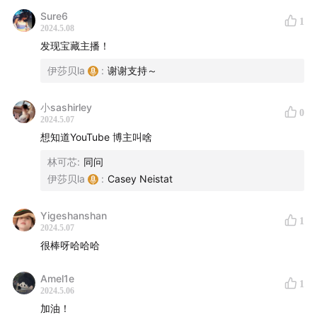
55:25
人人都想做自媒体，听听安娜的建议吧
Sure6
1
2024.5.08
1:00:05
“英年早婚”，为什么是 Lubia？婚姻是一种相互交
发现宝藏主播！
付
伊莎贝la
:
谢谢支持～
1:02:10
对不起，又物化男性了，但 Lubia 在安娜的视频里
小sashirley
0
到底有没有商业价值？
2024.5.07
想知道YouTube 博主叫啥
1:02:36
短视频里呈现的“关系”，让观众更爱看
林可芯
:
同问
伊莎贝la
:
Casey Neistat
1:04:01
也试着演过情侣互动短视频，为什么放弃了？
Yigeshanshan
1:06:17
已经五百万粉了，怎么还会有“掉粉焦虑”？ 不止和
1
2024.5.07
别人比，也会和数据最好时候的自己比
很棒呀哈哈哈
1:11:22
已经做到头部博主了，未来的路在哪里？
Amel1e
1
2024.5.06
1:13:53
“老婆，亏钱的方式有很多种，咱们不急”
加油！