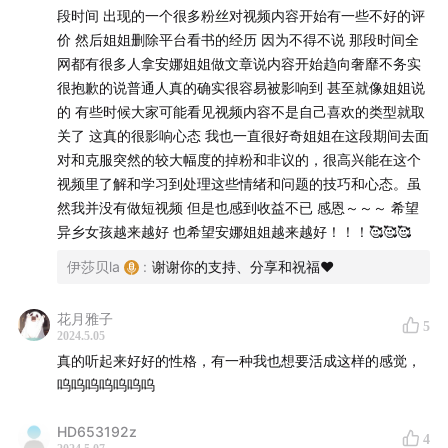
段时间 出现的一个很多粉丝对视频内容开始有一些不好的评
8:07
普通人想做视频博主，模仿是超越的第一步
价 然后姐姐删除平台看书的经历 因为不得不说 那段时间全
网都有很多人拿安娜姐姐做文章说内容开始趋向奢靡不务实
10:35
从记录者转变为创作者，曾经的兴趣变得不再那么
很抱歉的说普通人真的确实很容易被影响到 甚至就像姐姐说
的 有些时候大家可能看见视频内容不是自己喜欢的类型就取
有趣
关了 这真的很影响心态 我也一直很好奇姐姐在这段期间去面
对和克服突然的较大幅度的掉粉和非议的，很高兴能在这个
12:40
百万博主求职碰壁？投出的简历直接被递到 CEO 手
视频里了解和学习到处理这些情绪和问题的技巧和心态。虽
上
然我并没有做短视频 但是也感到收益不已 感恩～～～ 希望
异乡女孩越来越好 也希望安娜姐姐越来越好！！！🥰🥰🥰
16:00
走上全职博主之路，我们详细聊聊账号的商业化
伊莎贝la
:
谢谢你的支持、分享和祝福❤️
16:30
单打独斗还是签约公司？头部博主帮你分析利弊
花月雅子
5
18:00
公司可以帮账号实现最大价值的商业化，但账号的
2024.5.05
真的听起来好好的性格，有一种我也想要活成这样的感觉，
内核只能自己寻找
呜呜呜呜呜呜呜
20:30
视频创作有脚本，可意料之外的“惊喜”才是更珍贵难
HD653192z
得的东西
4