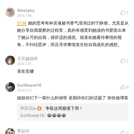
1:14:15
想做得事还很多，让我们拭目以待
Westaby
1
2024.5.06
37:38
她的思考有种灵魂被书香气浸润过的宁静感，尤其是从
她分享自我观察的过程里，真的有感受到她读的书塑造出来
了她认可的自我，很舒适的感觉。很喜欢她看待事情的视
角，不纠结恶评，而且寻求事情发生给自我成长的感想。
天官赐福呀
1
2024.5.05
喜欢安娜
Sunflower16
0
2024.5.13
姐姐你们下一期什么时候呀 老期待你们的话题了 快快做博客
伊莎贝la
:
争取这周最慢下周！
Sunflower16
:
😭😭😭😭
覃如许
2