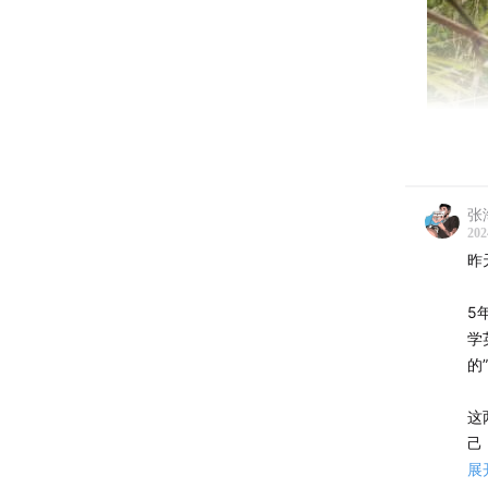
张海
202
昨
5
学
的
这
己
展