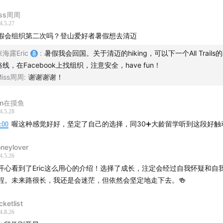
从山西的一个小地方一路到北京，在国企工作了8年。30+，已婚未育，
iss周周
要去英国读书了。身边有很多声音和质疑，她也有许多自我怀疑和焦虑，
4.5.27
未来如何，那就先走一步是一步吧。她说很幸运自己在亲密关系里得以成
假会组织第二次吗？登山爱好者暑假想去清迈
和她一起出国，至于能不能找个工作，负担留学的费用，那就再说吧。那
以出去、活下来、活得精彩，我们也可以呀。
张海露Eric
:
暑假我会回国。关于清迈的hiking，可以下一个All Trails的
路线，在Facebook上找组织，注意安全，have fun！
最后问我，虽然这两年一直报名我的社群，但并没有跟着认真学习，我怎
Miss周周
:
谢谢谢谢！
说绝大多数人都不会“跟着认真学习”，我的社群只是一种学习方式。更重
m在摸鱼
了这个选择，选择和我一起成长。我知道你在这里，你知道我也在这里，
4.5.28
联系，但你知道我们一直都在，都在努力的活着，在选择成长，这就足够
9:00
喔这种感觉好好，坚定了自己的选择，同30➕大龄留学听到这段好触
重要的是我们，我们每一次选择都是在为成为什么样的自己、想看到什么
票。
neylover
天的人】
4.5.26
开心看到了Eric这么用心的介绍！选择了成长，注定会经过自我怀疑和自
@Moneylover。34 岁已婚未育，北京国企工作 8 年，即将
程。未来路很长，我还是会迷茫，但依然会坚定地走下去。🍻
硕士。她的公众号是
「拒绝完美轻写作」
。
cketlist
播】
4.8.26