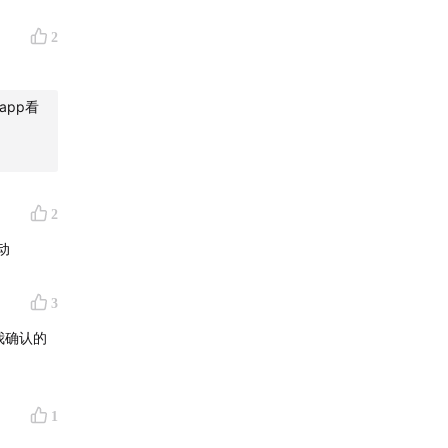
过几个月
没有人知
2
长，老公
么多人都
app看
么想？
要的是你
2
不需要经
了。比我
动
样的世界
3
我确认的
赴英读心
1