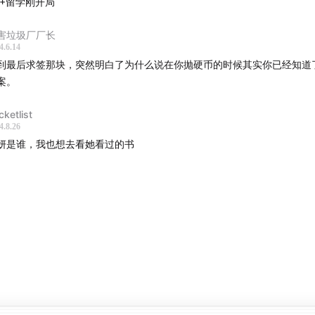
0+留学刚开局
ric，公众号/微博/小红书/B站账号「张海露Eric」，《方法比
害垃圾厂厂长
者。
4.6.14
到最后求签那块，突然明白了为什么说在你抛硬币的时候其实你已经知道
mestamps】
案。
9
:清迈之旅，第一次hiking&camping体验
cketlist
4.8.26
:通过3次雅思考试，我更了解自己
妍是谁，我也想去看她看过的书
3
:第一次考雅思口语只有5.5分
5
:3次成绩一样，心态完全不同
:讨厌「考试的凝视」，是一种逃避吗？
4
:正视并利用羡慕嫉妒恨
:什么是幸福？求签准不准？