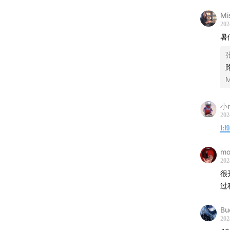
她
M
就
202
道
暑
会
可
她
我
小
做
202
常
1:1
更
投
mo
👩【聊
202
很
本期嘉宾
过
理咨询
Bu
🎤【主
202