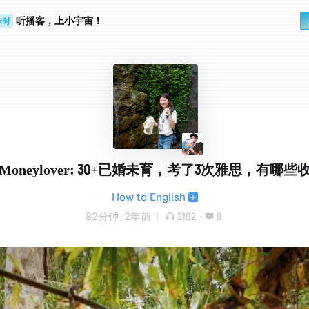
听播客，上小宇宙！
步时
勤路上
｜Moneylover: 30+已婚未育，考了3次雅思，有哪些
How to English
82分钟
·
2年前
2102
·
9