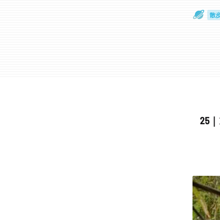
散
通
25