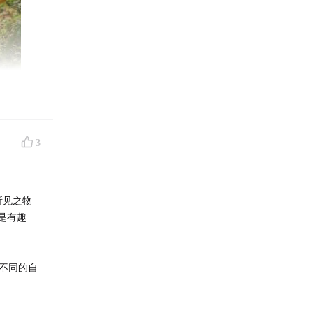
3
所见之物
是有趣
了不同的自