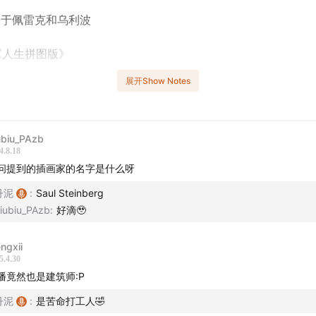
于佩雷克和乌利波
人生拼图版》
展开Show Notes
物》和物欲
的作品
ubiu_PAzb
4.8.18
佩雷克《消失》《W》《人生拼图版》
问提到的插画家的名字是什么呀
·勒古恩《一无所有》
丹泥
:
Saul Steinberg
iubiu_PAzb
:
好滴🥹
戏
ngxii
5.4.30
播竟然也是建筑师:P
豹”现在已经在苹果 Apple Podcasts, Spotify, 小宇宙APP,
丹泥
:
是苦命打工人🤣
泛用型播客客户端上线，欢迎收听、交流。主播丹泥的个人公众