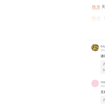
06:18
关
09:42
《
17:45
《
■
提到
bi
202
乔治·
请
厄休拉
b
锈湖 游
me
■
关于
202
主
播客“管中
及其他