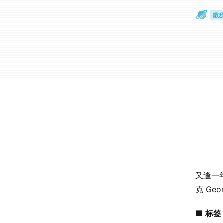
散
通
又逢一
克 Geo
■
标签