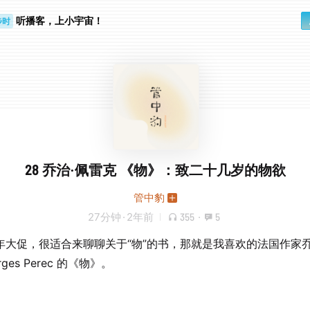
听播客，上小宇宙！
步时
勤路上
28 乔治·佩雷克 《物》：致二十几岁的物欲
管中豹
27分钟
·
2年前
355
·
5
年大促，很适合来聊聊关于“物”的书，那就是我喜欢的法国作家乔
rges Perec 的《物》。