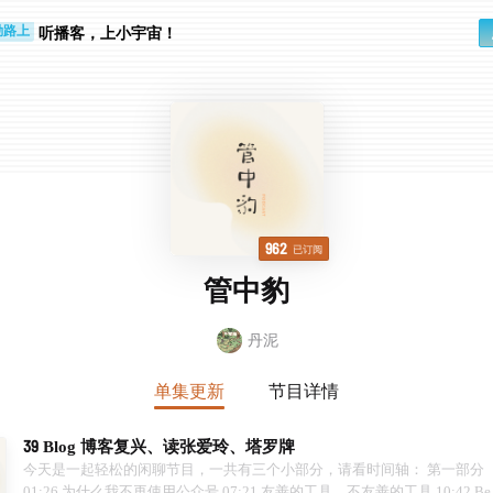
步时
勤路上
听播客，上小宇宙！
962
已订阅
管中豹
丹泥
单集更新
节目详情
39 Blog 博客复兴、读张爱玲、塔罗牌
今天是一起轻松的闲聊节目，一共有三个小部分，请看时间轴： 第一部分
01:26 为什么我不再使用公众号 07:21 友善的工具、不友善的工具 10:42 Bea