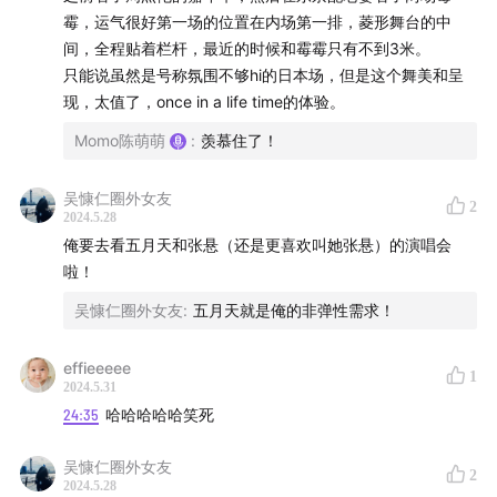
主播
霉，运气很好第一场的位置在内场第一排，菱形舞台的中
间，全程贴着栏杆，最近的时候和霉霉只有不到3米。
Momo 陈默默
，消费投资人，生活观察家，吃喝玩乐爱好
只能说虽然是号称氛围不够hi的日本场，但是这个舞美和呈
者
现，太值了，once in a life time的体验。
Momo陈萌萌
:
羡慕住了！
嘉宾
陈腿毛，
吴慷仁圈外女友
前炒股的，前卖衣服的，皇马球迷，游戏爱好者
2
2024.5.28
俺要去看五月天和张悬（还是更喜欢叫她张悬）的演唱会
主要话题
啦！
00:46
短视频推歌是怎么一回事？
吴慷仁圈外女友
:
五月天就是俺的非弹性需求！
06:40
泰勒·斯威夫特的收入结构和其他歌手有什么不同？
effieeeee
1
2024.5.31
19:48
为什么演唱会从去年开始变贵了？
24:35
哈哈哈哈哈笑死
24:10
为什么这个时代的成功歌手是泰勒·斯威夫特？
吴慷仁圈外女友
2
2024.5.28