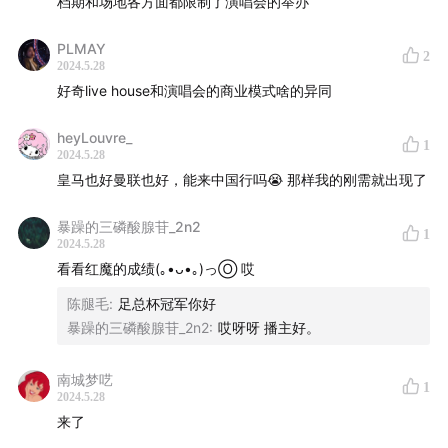
档期和场地各方面都限制了演唱会的举办
支持我们，加入新一年的播客创新
PLMAY
2021 年我们发起了「声动胡同会员计划」，这是一个纯
2
2024.5.28
支持项目，支持「声动活泼」在播客内容上不断探索和创
好奇live house和演唱会的商业模式啥的异同
新。回顾 2023 年，得益于这些支持，「声动活泼」的每
档节目都不断突破，不仅荣登苹果中国的年度热门节目榜
heyLouvre_
1
2024.5.28
单，还在 CPA 和喜马拉雅等平台都榜上有名。2024 年全
皇马也好曼联也好，能来中国行吗😭 那样我的刚需就出现了
新付费节目「
不止金钱
」现已上线，欢迎收听。同时，新
一季「跳进兔子洞」即将上线，敬请期待！
暴躁的三磷酸腺苷_2n2
1
2024.5.28
欢迎
点击链接
查看我们 2023 年收获和 2024 年内容计
看看红魔的成绩(｡•ᴗ•｡)っⓄ 哎
划。如果你认同或喜欢我们做的事情，也期待我们不断尝
陈腿毛
:
足总杯冠军你好
试并产生好内容，欢迎付费支持。
暴躁的三磷酸腺苷_2n2
:
哎呀呀 播主好。
南城梦呓
1
2024.5.28
来了