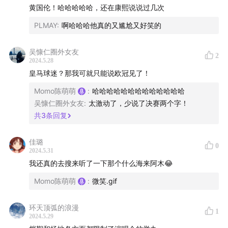
黄国伦！哈哈哈哈哈，还在康熙说说过几次
29:36
演唱会是一种刚需吗？
PLMAY
:
啊哈哈哈他真的又尴尬又好笑的
42:50
未来的演唱会和音乐市场会有什么新变化？
吴慷仁圈外女友
2
幕后制作
2024.5.28
皇马球迷？那我可就只能说欧冠见了！
监制：Stella、幸倍
Momo陈萌萌
:
哈哈哈哈哈哈哈哈哈哈哈哈哈
吴慷仁圈外女友
:
太激动了，少说了决赛两个字！
后期：沁茗
共
3
条回复
运营：Babs、George
佳璐
0
2024.5.31
设计：饭团
我还真的去搜来听了一下那个什么海来阿木😂
关于节目
Momo陈萌萌
:
微笑.gif
徜徉都市生活，解读吃喝一口背后的商业秘密。
环天顶弧的浪漫
1
2024.5.29