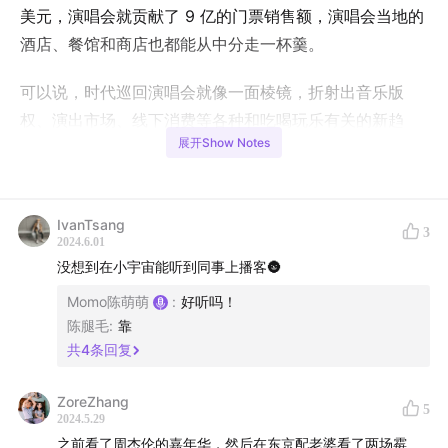
美元，演唱会就贡献了 9 亿的门票销售额，演唱会当地的
酒店、餐馆和商店也都能从中分走一杯羹。
可以说，时代巡回演唱会就像一面棱镜，折射出音乐版
权、演出市场、线下消费等各种和吃喝玩乐有关的新趋
展开Show Notes
势。那么，为什么就泰勒·斯威夫特拥有这样独一无二的影
响力？越来越多元的线下消费体验里，我们为什么愿意为
演唱会支付更高昂的价格？当技术越来越发达，演唱会在
IvanTsang
未来可能发生哪些变化？
第一季的爆款嘉宾陈腿毛
惊喜返
3
2024.6.01
场，从「霉霉经济学」开始，聊聊和演唱会有关的消费市
没想到在小宇宙能听到同事上播客🌚
场。
Momo陈萌萌
:
好听吗！
陈腿毛
:
靠
本期互动问题
共
4
条回复
你有哪些非去不可的线下体验型消费？
ZoreZhang
5
你在社交媒体上发现过哪些新歌？
2024.5.29
之前看了周杰伦的嘉年华，然后在东京配老婆看了两场霉