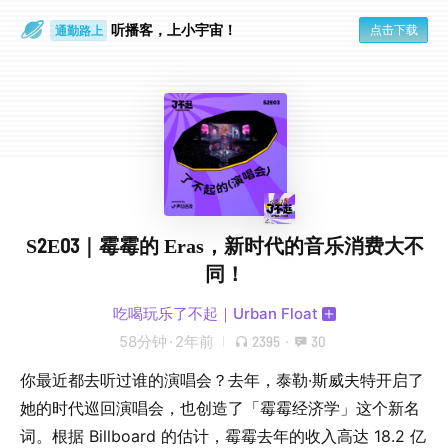
听播客，上小宇宙！
点击下载
通勤路上
眼睛好累
S2E03｜霉霉的 Eras，新时代的音乐消费大不
同！
吃喝玩乐了不起｜Urban Float
58分钟
·
2年前
2395
·
30
你最近都去听过谁的演唱会？去年，泰勒·斯威夫特开启了
她的时代巡回演唱会，也创造了「霉霉经济学」这个新名
词。根据 Billboard 的估计，霉霉去年的收入高达 18.2 亿