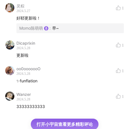
灵粽
1
2024.5.27
好耶更新啦！
商务合作
Momo陈萌萌
:
早~
声动活泼商务合作咨询
Dicaprixin
1
关于声动活泼
2024.5.28
更新啦
「用声音碰撞世界」，声动活泼致力于为人们提供源源不
断的思考养料。
oo0ooooooO
1
2024.5.28
✨funflation
我们还有这些播客：
声东击西
、
声动早咖啡
、
What's
Next｜科技早知道
、
商业WHY酱
、
跳进兔子洞
、
吃喝玩
Wanzer
1
乐了不起
、
不止金钱
、
反潮流俱乐部
、
泡腾 VC
。
2024.5.28
33333333333
欢迎在
即刻
、微博等社交媒体上与我们互动，搜索
声动活
泼
即可找到我们
打开小宇宙查看更多精彩评论