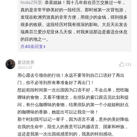
NollaZ阿墨
:
恭喜姐妹！我十几年前在芬兰交换过一年，
如上述网址以后发生任何无法打开的问题，可以通过科 学
真的是非常平静美好的一段经历。那时候第一次背包游，
上 网在
www.youdangzhe.com
找到游荡者。如有任何关
发现在欧洲穷游真的非常方便，用很少的金钱，得到很多
于平台的建议和bug可通过该链接反馈：
www.wjx.cn
。
很多的收获。这段经历对我有很深的影响。大后天出发去
瑞典芬兰爱沙尼亚休几天假，对我来说那边是最适合休息
【Timeline】本期时长4个半小时，又是一期超长
的目的地之一。
shownotes
共
40
条回复
Part1：心愿清单，疗效非凡
废话世界
211
2024.5.29
用心愿去引领你的行动！永远不要等到自己口语好了再出
02:45
霸王花的辞职路，全靠游荡的心愿清单推动
门，你不必等到所有事准备好了再出门！
想起前段时间第一次出国因为口语不好，不会点单，想吃咖
26:54
让你的心愿引领你的行动：You will never be
喱味的食物，又看不懂德文，在排队的窗口跟店员比划和提
ready, but the good thing is that you don’t need to be
问，有什么咖喱味的食物，结果排队的第一个小姐姐刚好点
ready
的咖喱味的香肠，她提出可以让我尝一块！
那个时刻我可以记一辈子，因为语言不通，意外的美好降临
36:00
放学以后三年三位主播首次线下齐聚夏威夷！以及
在我的生命中，陌生人的善意可以跨越语言、国家和种族，
金钟罩为莫不谷、霸王花发疯剪发！
这还是我第一次出国就感受到的，我真的特别感动。