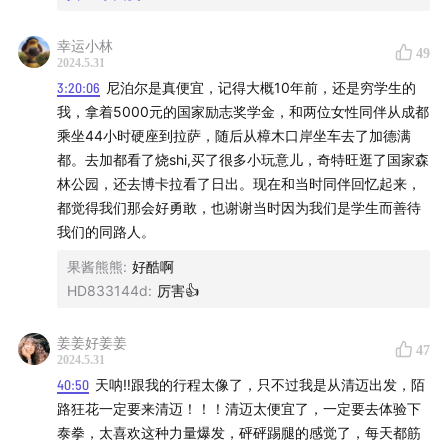
我在北极圈修路（其实没有）
幸运小林
49
做个民族性上的哥伦布 发现乐天派的新大陆
2024.5.31
3:20:06
尼泊尔是真便宜，记得大概10年前，还是穷学生的
在世界游荡的女性15：游荡的十年，是理想的十年
我，拿着5000元的国家励志奖学金，和两位女性同伴从成都
乘坐44小时硬座到拉萨，随后从樟木口岸坐车去了加德满
莫胡说2：在床和沙发之外，如何让自己的人生仍有别的
都。去加都看了烧shi,买了很多小玩意儿，奇特旺逛了国家森
林公园，还去博卡拉看了日出。现在和当时同伴回忆起来，
形态
都觉得我们那会好勇敢，也谢谢当时因为我们是学生而善待
我们的同路人。
解锁放学以后《
创作者手册：从播客开始说起
》
果酱熊熊
:
好酷啊
解锁莫不谷《做一个“蓄意”的游荡者》口袋书：同名爱发
HD833144d
:
厉害👍
电或微信公众号
姜姜好姜姜
47
许知远 / 广西师范大学出版社《一个游荡者的世界》
2024.5.31
40:50
天呐‼️跟我的行程太像了，只不过我是从清迈出发，陌
[美] 罗洛·梅 / 中国人民大学出版社《人的自我寻求》
路狂花一定要来清迈！！！清迈太便宜了，一定要去体验下
泰拳，太喜欢这种力量爆发，砰砰踢腿的感觉了，每天都筋