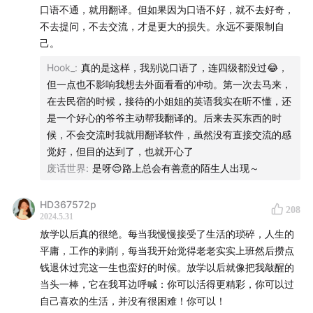
口语不通，就用翻译。但如果因为口语不好，就不去好奇，
50:04
金钟罩的游荡心愿清单：夏威夷、西班牙和法国
不去提问，不去交流，才是更大的损失。永远不要限制自
己。
53:46
美感和正义感是一对孪生姐妹，巴黎刚好都有
Hook_
:
真的是这样，我别说口语了，连四级都没过😂，
但一点也不影响我想去外面看看的冲动。第一次去马来，
58:22
莫不谷：我将在游荡者平台分享的技能之一：陪逛
在去民宿的时候，接待的小姐姐的英语我实在听不懂，还
Vintage，成为你的stylist
是一个好心的爷爷主动帮我翻译的。后来去买东西的时
候，不会交流时我就用翻译软件，虽然没有直接交流的感
01:02:02
金钟罩游荡法国、西班牙大概要花多少钱？给莫
觉好，但目的达到了，也就开心了
不谷的一些惊诧
废话世界
:
是呀😌路上总会有善意的陌生人出现～
01:08:00
莫路狂花1个背包游荡拉美2个月：跨越东西半
HD367572p
208
球、南北半球和春夏秋冬四季，还上过5千米海拔高山
2024.5.31
放学以后真的很绝。每当我慢慢接受了生活的琐碎，人生的
01:32:26
莫路狂花环球游荡要花多少钱？低预算也可以游
平庸，工作的剥削，每当我开始觉得老老实实上班然后攒点
荡全世界！
钱退休过完这一生也蛮好的时候。放学以后就像把我敲醒的
当头一棒，它在我耳边呼喊：你可以活得更精彩，你可以过
Part2：游荡者平台介绍和关键性问题的回答
自己喜欢的生活，并没有很困难！你可以！