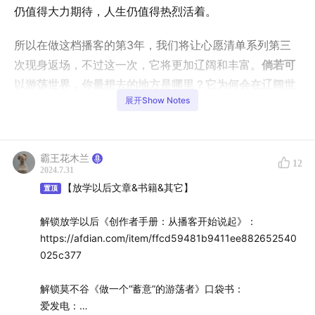
仍值得大力期待，人生仍值得热烈活着。
所以在做这档播客的第3年，我们将让心愿清单系列第三
次现身返场，不过这一次，它将更加辽阔和丰富。
倘若可
以游荡世界，你最想去的地方是哪里？它为何会在辽阔世
展开Show Notes
界万千地域中成为你的心愿？什么时间去？你到那里要做
些什么？这份心愿大概要花多少钱，你打算如何获得这笔
钱？在这个过程中你将创作出什么？以及还有一个细节小
霸王花木兰
问题：你打算在你的行李背包中装些什么？
12
2024.7.31
【放学以后文章&书籍&其它】
置顶
这是放学以后和我们发起的游荡者平台的一期联合播客，
我们希望让游荡的方式也成为一种可能，尤其成为勇敢者
解锁放学以后《创作者手册：从播客开始说起》：
的可能。这世界无穷且辽阔的远方也和你我有关，我们有
https://afdian.com/item/ffcd59481b9411ee882652540
机会以游荡的方式把这世界的万水千山走遍，并让破碎的
025c377
自我在辽阔中得以重建。
解锁莫不谷《做一个“蓄意”的游荡者》口袋书：
爱发电：
因此我们邀请投稿者和我们一起写下了游荡世界的心愿清