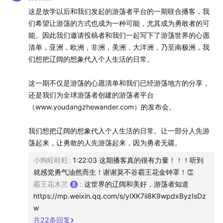
游荡者网址www.youdangzhewander.com，大家可以
这是放学以后和我们发起的游荡者平台的一期联合播客，我
把网站添加到桌面或者浏览器首页实现便捷打开，目前我
们希望让游荡的方式也成为一种可能，尤其成为勇敢者的可
们第1版只开发了网站，后续功能和小程序将持续开发上
能。因此我们邀请投稿者和我们一起写下了游荡世界的心愿
线，欢迎你注册完成后开启你的内容创作并邀请你对平台
清单，亚洲，欧洲，非洲，美洲，大洋洲，乃至南极洲，我
使用进行测试和bug反馈！
们想把辽阔的想象代入个人生活的日常。
如上述网址以后发生任何无法打开的问题，可通过 科 学
这一期不仅是游荡的心愿清单和我们已经游荡地方的分享，
还是我们为全球游荡者创建的游荡者平台
上 网在
www.youdangzhe.com
找到游荡者。
（www.youdangzhewander.com）的发布会。
如有任何关于平台的建议和bug可通过该链接反馈：
我们想把辽阔的想象代入个人生活的日常。让一部分人先游
www.wjx.cn
。
荡起来，让勇敢的人先游荡起来，因为勇者无疆。
【文章&书籍】
小狗旺旺旺
:
1:22:03 这期播客真的很有力量！！！听到
就感觉勇气油然而生！谢谢莫不谷霸王花金钟罩！👏
放学以后Newsletter
文章：
新的游荡，和新创造的人
霸王花木兰
:
这世界的辽阔和美好，游荡者知道
https://mp.weixin.qq.com/s/yIXK7ii8K9wpdxByzIsDz
来到那个关键的问题：游荡的钱从哪里来？
w
共
22
条回复