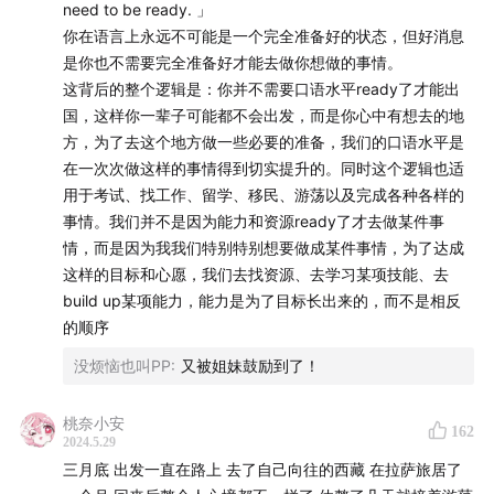
need to be ready. 」
你在语言上永远不可能是一个完全准备好的状态，但好消息
01:57:58
三位主播打算在游荡者平台分享可以换钱或换宿
是你也不需要完全准备好才能去做你想做的事情。
的技能
这背后的整个逻辑是：你并不需要口语水平ready了才能出
国，这样你一辈子可能都不会出发，而是你心中有想去的地
02:22:35
为什么游荡者开发这么慢？游荡者是一个以同路
方，为了去这个地方做一些必要的准备，我们的口语水平是
人社区为驱动，而不是技术为驱动的平台
在一次次做这样的事情得到切实提升的。同时这个逻辑也适
用于考试、找工作、留学、移民、游荡以及完成各种各样的
02:23:00
游荡者社区成员如何保证是同路人？
事情。我们并不是因为能力和资源ready了才去做某件事
情，而是因为我我们特别特别想要做成某件事情，为了达成
02:28:33
付费注册解锁的三篇研究：run学攻略、签证攻略
这样的目标和心愿，我们去找资源、去学习某项技能、去
和语言攻略
build up某项能力，能力是为了目标长出来的，而不是相反
的顺序
02:36:56
游荡者团队成员介绍
没烦恼也叫PP
:
又被姐妹鼓励到了！
Part3：本期导语问题的回答
桃奈小安
162
2024.5.29
02:46:31
芬兰粽子的心愿清单：我想坦白：游荡和旅行对
三月底 出发一直在路上 去了自己向往的西藏 在拉萨旅居了
我还是很有压力的事情