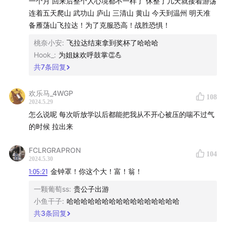
一个月 回来后整个人心境都不一样了 休整了几天就接着游荡
连着五天爬山 武功山 庐山 三清山 黄山 今天到温州 明天准
02:53:37
莫不谷：屡次出门游荡后，我发现自己变得无所
备雁荡山飞拉达！为了克服恐高！战胜恐惧！
不能
桃奈小安
:
飞拉达结束拿到奖杯了哈哈哈
Hook_
:
为姐妹欢呼鼓掌👏💪
02:56:09
为什么说世界观的匮乏是源于地理知识的匮乏？
共
7
条回复
02:58:42
旅行中最有价值的部分是恐惧：正是在恐惧中你
欢乐马_4WGP
变得敏感
108
2024.5.29
怎么说呢 每次听放学以后都能把我从不开心被压的喘不过气
03:05:09
生活不是关于发现你自己，生活是关于创造你自
的时候 拉出来
己
FCLRGRAPRON
104
03:05:46
你在游荡过程中要创作什么？这是一个非常非常
2024.5.30
关键的问题
1:05:21
金钟罩！你这个大！富！翁！
一颗葡萄ss
:
贵公子出游
03:16:11
我和朋友决定过年不回家，直接去尼泊尔学英语
小鱼干子
:
哈哈哈哈哈哈哈哈哈哈哈哈哈哈哈哈
共
3
条回复
03:27:50
世界上所有的审美原则都跟愤怒有关：恰恰因为