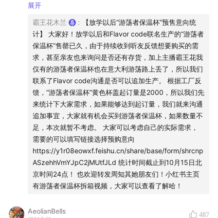
https://afdian.com/item/62244492ae8611ee911852540
展开
单，亚洲，欧洲，非洲，美洲，大洋洲，乃至南极洲，我
01e7c00微信公众号：《放学以后After school》（提示安卓
霸王花木兰
:
【放学以后“游荡者保温杯”预售意向统
们想把辽阔的想象代入个人生活的日常。让一部分人先游
用户可下载“爱发电”app，苹果用户可把爱发电主页添加至手
计】 大家好！放学以后和Flavor code联名生产的“游荡者
荡起来，让勇敢的人先游荡起来，因为勇者无疆。
机桌面来使用，目前爱发电未上线苹果商店）
保温杯”售罄已久，由于持续收到听友反馈想要购买的需
求，甚至亲友也来询问是否还有存货，加上主播霸王花我
本期入选的投稿者会获得我们的“游荡者基金鼓励”（请本
Newsletter订阅链接：
仅有的游荡者保温杯也在意大利游荡路上丢了，所以我们
期入选投稿者于
2024年6月5日前
将投稿昵称+个人收款
https://afterschool2021.substack.com/（需科学/上 网）
联系了Flavor code沟通是否可以追加生产。 根据工厂反
信息发送至放学以后邮箱afterschool2021@126.com，
馈，“游荡者保温杯”黄色杯盖起订量是2000，所以我们先
联系邮箱：afterschool2021@126.com （投稿来信及合作
我们将为你提供“游荡者”注册邀请码并在游荡攻略发布后
来统计下大家需求，如果能够达到起订量，我们就来沟通
洽谈）
发送“游荡者基金”。）获得基金鼓励的游荡者需要在游荡
追加事宜，大家就有机会买到游荡者保温杯，如果数量不
足，本次就暂不考虑。 大家可以考虑自己的实际需求，
者平台以免费的形式分享一篇自己的游荡攻略来造福其它
为全球华人游荡者提供解决方案的平台：游荡者
需要的可以填写链接选择预购意向
游荡者，以实现“游荡者基金”造福更多游荡者的目的。让
（www.youdangzhe.com）
https://y1r08eowxf.feishu.cn/share/base/form/shrcnp
信息和好运在游荡者当中流转起来！
ASzehhVmYJpC2jMUtfJLd 统计时间截止到10月15日北
小红书：游荡者的日常
京时间24点！ 也欢迎转发周知其她朋友们！小红书主页
因此这一期不仅是游荡的心愿清单和我们已经游荡地方的
有游荡者保温杯拆箱视频，大家可以查看了解哈！
分享，还是我们为全球游荡者创建的游荡者平台的发布
同名YouTube：
https://www.youtube.com/@afterschool2021
会。
AeolianBells
487