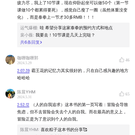
[法] 罗曼·莫内里/ 中信出版社《床，沙发，我的人生》
疲力尽，我上了10节课，现在仰卧起坐可以做50个（第一节
课做10个都累得要死），感觉自己瘦了一圈（虽然体重没变
【影视视频】
化），而是泰拳上一节才30多RMB！！！
运气爆棚
:
哇 希望分享这家泰拳的预约方式和地点
第41期播客（无码版）42 吐槽八卦大会：今天谁也不能
裴小薇
:
我要去！10节课是几天上完哒？
阻止我快乐开怀！：网易云、爱发电、Newsletter和
共
6
条回复
Spotify可听
咖喱咖喱郭
46
电影《春光乍泄》
2024.5.29
2:07:39
霸王花的记忆力其实很好的，只在自己感兴趣的地方
电影《最爽的一天》
哈哈哈
电影《在西伯利亚的森林中》
陈晨YHM
65
2024.5.31
2:52:12
（人的自我追求）这本书的第一页写着：冒险会导致
纪录片《我的章鱼老师》
焦虑，但不去冒险会失去个人的自我。而在最高的意义上，
冒险正是为了意识到个人的自我。
综艺cut《李雪琴刘亦菲仿妆》
陈晨YHM
:
喜欢粽子这本书的分享🥰