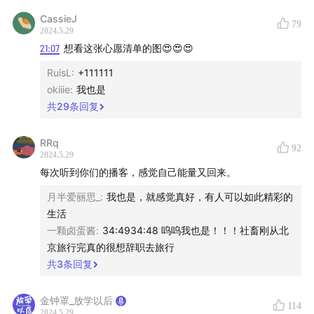
你愤怒才证明你有标准
CassieJ
79
2024.5.29
03:32:27
十年游荡者：游荡的十年，是理想的十年
21:07
想看这张心愿清单的图😍😍😍
RuisL
:
+111111
03:42:50
在这个动荡的世界：抓紧去你想去的地方
okiiie
:
我也是
共
29
条回复
03:46:00
感觉全世界人民里拉美人和非洲人最有活力
RRq
03:58:35
莫路狂花：整个拉美如果选择一个地方定居，你
92
2024.5.29
会想选择哪里？
每次听到你们的播客，感觉自己能量又回来。
月半爱丽思_
:
我也是，就感觉真好，有人可以如此精彩的
04:04:00
这世界无穷的远方真的和你我有关
生活
一颗卤蛋酱
:
34:4934:48 呜呜我也是！！！社畜刚从北
04:21:00
这世界的辽阔和美好，游荡者知道：
京旅行完真的很想辞职去旅行
www.youdangzhewander.com
共
3
条回复
【重要的信息说2遍】
金钟罩_放学以后
114
2024.5.29