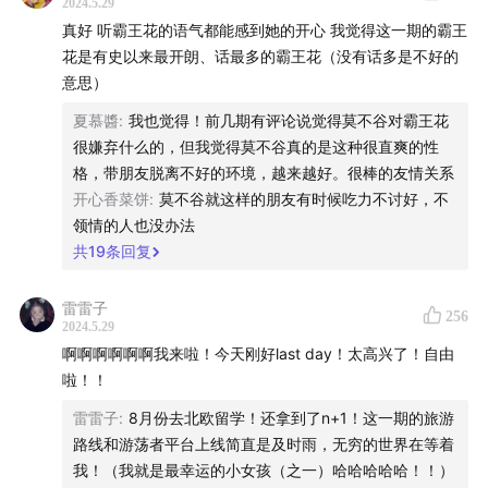
2024.5.29
同名微信公众号：放学以后after school
【游荡者平台】
目前我们第1版只开发了网站，后续功能和
真好 听霸王花的语气都能感到她的开心 我觉得这一期的霸王
小程序将持续开发。游荡者网址是
花是有史以来最开朗、话最多的霸王花（没有话多是不好的
欢迎并感谢大家在爱发电平台为我们的创作发电：
意思）
www.youdangzhewander.com
，大家可以把网站添加
https://afdian.com/a/afterschool
到桌面或者浏览器首页实现便捷打开，注册成功后可阅读
夏慕醬
:
我也觉得！前几期有评论说觉得莫不谷对霸王花
由莫不谷和霸王花所撰写的三篇文章，也欢迎你注册完成
很嫌弃什么的，但我觉得莫不谷真的是这种很直爽的性
播客收听平台：【国内】苹果播客（请科学/上网）、爱发
格，带朋友脱离不好的环境，越来越好。很棒的友情关系
后开启你的内容创作并邀请你对平台使用进行测试和bug
电、汽水儿、荔枝、网易云、小宇宙、喜马拉雅、、QQ音
开心香菜饼
:
莫不谷就这样的朋友有时候吃力不讨好，不
乐；
反馈！
领情的人也没办法
【海外】Spotify、Apple podcast、Google podcast、
共
19
条回复
Snipd、Overcast、Castbox、Amazon Music、Pocket
1.全球五大洲几十个国家的永居/绿卡和护照攻略-run的
Casts、Stitcher、Radio Public、Wordpress
800种方式 by莫不谷
雷雷子
256
2024.5.29
2.全球主要旅行国家的旅行签证办理方式及攻略 by霸王花
啊啊啊啊啊啊我来啦！今天刚好last day！太高兴了！自由
啦！！
3.英语及其它语言学习一揽子经验分享（适用各种国内外
雷雷子
:
8月份去北欧留学！还拿到了n+1！这一期的旅游
考试，写简历面试求职，日常生活等场景，从物料到学习
路线和游荡者平台上线简直是及时雨，无穷的世界在等着
方式到思维模式）by莫不谷
我！（我就是最幸运的小女孩（之一）哈哈哈哈哈！！）