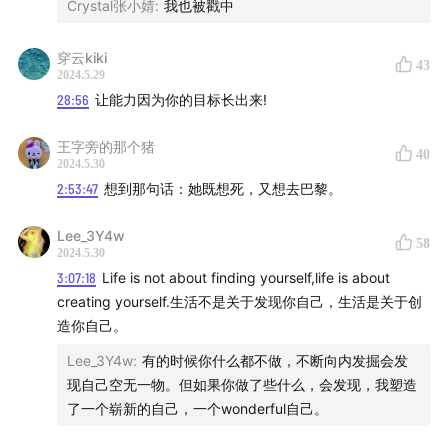
放学以后游荡视频：小红书“游荡者的日常”：搜索【游荡
Crystal张小婧
:
我也被戳中
采访创作者101】【雨打芭蕉】【北极圈】
穿云kiki
43
【延伸信息】
2024.5.29
28:56
让能力因为你的目标长出来!
片头曲：
Bliss《寄生兽》
王字旁的那个猪
40
2024.5.30
片尾曲：
Vinida (万妮达)《Colorful World》
2:53:47
想到那句话：她既想死，又想去巴黎。
播客封面：
由莫不谷通过canva创作而成
Lee_3Y4w
58
2024.5.30
Newsletter
订阅链接：
3:07:18
Life is not about finding yourself,life is about
afterschool2021.substack.com
（需科 学/上 网）
creating yourself.生活不是关于发现你自己，生活是关于创
造你自己。
联系邮箱：
afterschool2021@126.com（投稿来信及合
Lee_3Y4w
:
有的时候你什么都不做，不断向内发掘会发
作洽谈）
现自己空无一物。但如果你做了些什么，会发现，我塑造
了一个崭新的自己，一个wonderful自己。
小红书：
游荡者的日常