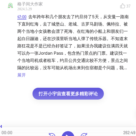
格子间大作家
同名YouTube：
放学以后afterschool
37
2024.5.29
47:00
去年跨年和几个朋友去了约旦待了5天，从安曼一路南
同名微信公众号：
放学以后after school
下直到红海，去了城堡山、老城、古罗马剧场、佩特拉、被
两个当地小女孩教会漂了死海、在红海的小船上和朋友们一
欢迎并感谢大家在爱发电平台为我们的创作发电：
起白日蹦迪，还在沙漠里听当地人弹了传统乐器。不知道末
afdian.net
路狂花是不是已经办好签证了，如果没办我建议住满四天就
可以办一张Jordan Pass，包含热门景点的门票。建议找一
播客收听平台：
【国内】苹果播客（请科学/上网）、爱发
个当地司机或者租车，约旦公共交通比较不方便，景点之间
电、汽水儿、荔枝、网易云、小宇宙、喜马拉雅、QQ音
隔的比较远，没车可能从机场出来到住宿都是个问题，我们
乐；
当时小红书上找的，4个人5天四晚大概6000RMB全程跟车
展开
加接送机。旅行感受很复杂，首先自然景观非常丰富，死海
【海外】Spotify、Apple podcast、Google podcast、
红海古城，都是很难在其他地方看到的，其次食物对于肉食
打开小宇宙查看更多精彩评论
动物也非常友好，每份饭的鸡肉牛肉羊肉都很足很香，中东
Snipd、Overcast、Castbox、Amazon Music、Pocket
特色食物也比较合中国人的胃口。但那几天人生中第一次亲
Casts、Stitcher、Radio Public、Wordpress.
眼见到了只露出眼睛全身黑袍的女性，还是很震撼。在红海
边上皮肤裸露较多时也明显感受到了被当地男性注视的目
光，加上很多旅游景点都是小孩子在服务，问了当地导游说
00:00
262:49
很多小孩子都从来没有接受过教育，且当地到现在还是世袭