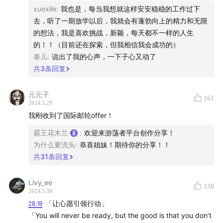
xuexile
:
我也是，每当我想就这样安安稳稳的工作过下
01:42:36
想法的缘起：游荡者平台要解决哪些市场需求和
去，听了一期放学以后，我就会有蓬勃向上的精力和无限
痛点？
的想法，我是喜欢挑战，新颖，每天都不一样的人生
的！！（目前还在探索，但我相信我会成功的）
01:50:22
创业需要回答的三个问题：Q1. Why do we do
泰儿
:
说出了我的心声，一下子心又动了
it?（为什么要做这件事）
共
3
条回复
01:51:13
Q2. What’s the problem？（解决什么问题）
元元子
161
01:52:33
Q3. How do we do it?（我们怎样做）
2024.5.29
我刚收到了国际邮轮offer！
01:53:29
游荡者网址：
霸王花木兰
:
欢迎来游荡者平台创作分享！
www.youdangzhewander.com（优先PC电脑端打开）
为什么要洗头
:
恭喜姐妹！期待你的分享！！
共
31
条回复
01:54:49
相比于过去的方法，我们的方法有什么不同？
Livy_ee
138
01:56:17
游荡者平台包含哪些功能：信息分享（分享你的
2024.5.30
研究，获得你的报酬），资源互换（让资源和金钱都流动
28:19
「让心愿引领行动」
「You will never be ready, but the good is that you don’t
起来），社区广场（在广场喊出你的需求）