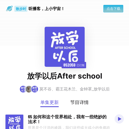
听播客，上小宇宙！
点击下载
散步时
通勤路上
852059
已订阅
放学以后After school
莫不谷、霸王花木兰、金钟罩_放学以后
单集更新
节目详情
65 如何和这个世界相处，我有一些绝妙的
法术！
世界是个汪洋的难题，我们这些或大或小的鱼都在