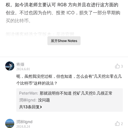
权。如今洪老师主要认可 RGB 方向并且在进行这方面的
创业。不过也因为合约、投资 ICO，损失了一部分早期购
买的比特币。
阅读播客精选文字版本：
吴说官网
展开Show Notes
加入吴说播客听友群，可添加小助手微信 ipo19841984。
关注更多吴说快讯深度等内容渠道：
⁠⁠⁠吴说官网
将撷
3
02:18
比特币突破1美元时，第一次接触比特币
2024.6.01
呃，虽然我没挖过框，但也知道，怎么会有“几天挖出零点几
10:13
曾预测比特币到十万美金，比特币发展比预期慢
个比特币”这样的说法？
PeterWan
:
那就说明你不知道 挖矿几天挖0.几很正常
19:08
支持 classic 的扩容方案
潤林lgnd
:
没问题
共
13
条回复
22:18
完全不认可以太坊，认为 ETH 最终归零
潤林lgnd
2
28:58
RGB 是什么，为什么看好 RGB 方向
2024.8.24