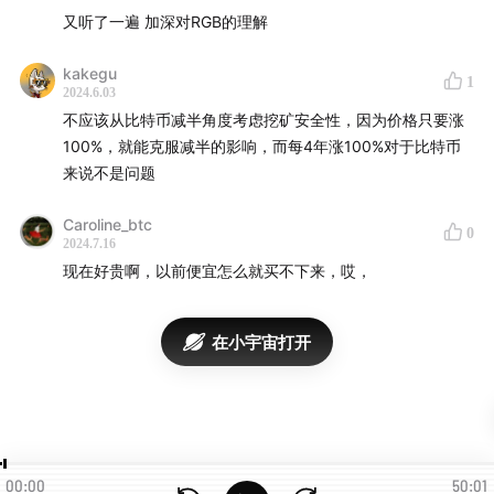
又听了一遍 加深对RGB的理解
44:15
未来比特币最大的风险
kakegu
1
45:45
贝莱德带来的中心化风险不足为惧
2024.6.03
不应该从比特币减半角度考虑挖矿安全性，因为价格只要涨
100%，就能克服减半的影响，而每4年涨100%对于比特币
来说不是问题
Caroline_btc
0
2024.7.16
现在好贵啊，以前便宜怎么就买不下来，哎，
在小宇宙打开
00:00
50:01