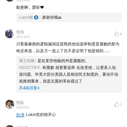
2024.6.08
勤更啊，爱听❤️
【Timeline】
Lokin猫
:
谢谢你哦🙏
01:08
What does it mean for the jury to reach a
verdict after mere 9 hours?
歪四
0
2024.6.03
08:03
Review of the “hush money” trial
川普最麻烦的逻辑漏洞还是既然他说选举制度是腐败的那为
啥还来选，以及万一选上了岂不是证明了他是错的……
13:30
Review of key witnesses and testimonies
葛立恒数
:
是在某些他输的州是腐败的。
HD227781f
:
有腐败 就更要选举 去改变他，让更多人知
22:30
How does the guilty verdict affect the
道问题。毕竟大部分美国人是相信民主制度的，要动不动
presidential election
就推倒重来，就是左翼的革命观点了
共
4
条回复
32:04
Reactions from the right
荆荻
2
35:28
How the verdict deepens partisanship
2024.6.01
24:15
Lokin笑的很开心
38:54
Strategic repsonses from Democrats