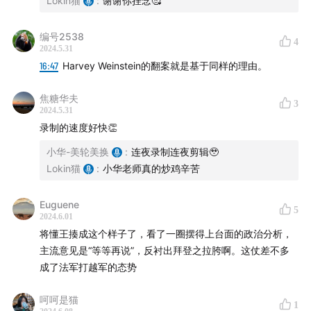
different political groups, public opinion, and the
Lokin猫
:
谢谢你挂念🥰
legal and social implications of the verdict.
编号2538
4
2024.5.31
【Support Us】
16:47
Harvey Weinstein的翻案就是基于同样的理由。
If you like our show and want to support us, please
焦糖华夫
3
consider the following:
2024.5.31
录制的速度好快👏
Join our membership program:
小华-美轮美换
:
连夜录制连夜剪辑🥹
americanroulette.ghost.io
Lokin猫
:
小华老师真的炒鸡辛苦
Support us on Patreon:
Euguene
www.patreon.com/americanroulette
5
2024.6.01
将懂王揍成这个样子了，看了一圈摆得上台面的政治分析，
Support us on AFDIAN:
afdian.net
主流意见是“等等再说”，反衬出拜登之拉胯啊。这仗差不多
成了法军打越军的态势
Business Inquiries and fan mail:
american.roulette.pod@gmail.com
呵呵是猫
1