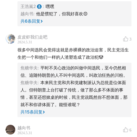
王浩嵐2
:
嘿嘿
38:54
民主党的应对策略
越向书
:
他是惯犯了，但我好喜欢😍
共
6
条回复
45:10
特朗普真的会入狱吗？
皮皮虾我们走吧
49:51
特朗普面临的其它三项刑事诉讼
3
2024.5.31
很多中间选民会觉得这就是赤裸裸的政治迫害，民主党活生
【我们是谁】
生把一个和他们一样的人渣塑造成了政治犯🤡
焦糖华夫
:
平时不关心政治的叫做中间选民，至今仍然相
美轮美换是一档深入探讨当今美国政治的中文播客。
信、追随特朗普的人不叫中间选民，叫政治狂热的川粉。
焦糖华夫
:
本来民主党和共和党建制派认为总统是位体面
我们的主播和嘉宾：Lokin：美国法学院学生，即将成为
人。但特朗普上台打破了传统，做了那么多不体面的事
一名纽约诉讼律师
情，甚至还想掀桌的时候，民主党说既然你不想体面，那
就不和你讲体面了。能怪谁呢？
王浩岚：美国政治爱好者，岚目公众号主笔兼消息二道贩
共
15
条回复
子
越向书
曹起曈：美国政治经济学PhD，政治行为研究者
6
2024.5.31