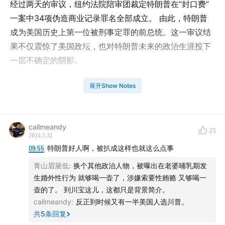
经过两天的审议，纽约法院陪审团裁定特朗普在“封口费”
一案中34项伪造商业记录罪名全部成立。 由此，特朗普
成为美国历史上第一位被刑事定罪的前总统。这一审议结
果不仅震惊了美国政坛，也对特朗普未来的政治生涯投下
一层不确定的阴影。
结果公布当天，我们紧急录制了本期节目，回顾整个案件
展开Show Notes
的发展过程，并深入分析了不同政治团体的反应、公众舆
论以及特朗普被定罪的法律和社会影响。
callmeandy
25
【支持我们】
2024.5.31
09:55
特朗普好人啊，被扒成这样也就这么点事
如果喜欢这期节目并希望支持我们将节目继续做下去：欢
青山眉黛低
:
换个其他政治人物，被曝出在老婆哺乳期发
迎加入我们最新推出的会员计划：
生婚外性行为 就够喝一壶了，涉嫌索要性贿赂 又够喝一
americanroulette.ghost.io
壶的了。 到川宝这儿，这都只是背景简介。
callmeandy
:
反正到时候又有一半美国人选川普。
众筹平台链接：
共
5
条回复