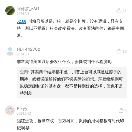
Patreon
www.patreon.com
阿修罗_z8f1
21
2024.5.31
爱发电
afdian.net
32:06
川粉只所以是川粉，就是个川教，没有逻辑，只有支
合作投稿邮箱：american.roulette.pod@gmail.com
持，所以不觉得川粉会改变看法。改变看法的估计都是中间
派。
【时间轴】
HD144276z
10
2024.5.31
01:08
陪审团9小时审议之后迅速判决意味着什么
非常期待美国以后会发生什么，会撕裂到什么程度呢
08:03
“封口费”案回顾
歪四
:
其实两个结果都不差，川普上台可以满足红脖子的
期待，或者说破解掉他们不切实际的幻想。拜登继续则可
13:30
关键证人盘点
以稳定建制派的基本盘，都不是特别好的选择，但也不是
特别差
22:30
有罪判决对选情的影响
Pixyy
5
32:04
右翼对判决的反应
2024.6.02
猖狂进攻，抢班夺权，百万雄师，岚师的用词都很有时代印
35:28
负面党派情绪
记啊😂