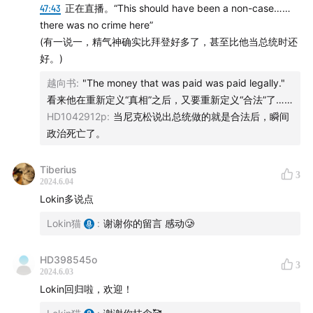
47:43
正在直播。“This should have been a non-case……
小华：媒体人，美政观察者
there was no crime here”
(有一说一，精气神确实比拜登好多了，甚至比他当总统时还
【 What We Talked About】
好。)
After two days of deliberation, a New York court jury
越向书
:
"The money that was paid was paid legally."
看来他在重新定义“真相”之后，又要重新定义“合法”了……
found Donald Trump guilty on all 34 counts of
HD1042912p
:
当尼克松说出总统做的就是合法后，瞬间
falsifying business records in the "hush money" case.
政治死亡了。
This made Trump the first former U.S. president in
history to be convicted of felony crimes. The verdict
Tiberius
3
not only shocked the American political scene but
2024.6.04
Lokin多说点
also cast a shadow of uncertainty over Trump's
future political career.
Lokin猫
:
谢谢你的留言 感动🥲
On the day the verdict was announced, we recorded
HD398545o
3
this emergency episode to review the development
2024.6.03
Lokin回归啦，欢迎！
of the case and to analyze the reactions from