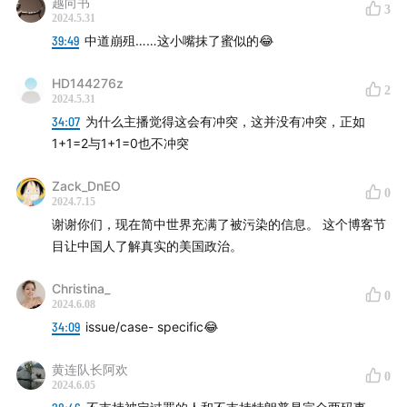
越向书
3
45:10
Will Trump really go to prison?
2024.5.31
39:49
中道崩殂……这小嘴抹了蜜似的😂
49:51
The other three criminal lawsuits Trump is
HD144276z
facing
2
2024.5.31
34:07
为什么主播觉得这会有冲突，这并没有冲突，正如
【Who We Are】
1+1=2与1+1=0也不冲突
The American Roulette is a podcast dedicated to
Zack_DnEO
0
helping the Chinese-speaking community understand
2024.7.15
fast-changing U.S. politics.
谢谢你们，现在简中世界充满了被污染的信息。 这个博客节
目让中国人了解真实的美国政治。
Our Hosts and Guests:Lokin: U.S. law school student,
Christina_
incoming NY litigation lawyer
0
2024.6.08
34:09
issue/case- specific😂
王浩岚 (Haolan Wang): American political enthusiast,
chief writer at Lán Mù WeChat Official Account, and
黄连队长阿欢
0
2024.6.05
peddler of information