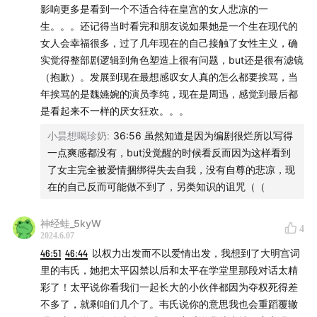
影响更多是看到一个不适合待在皇宫的女人悲凉的一
生。。。还记得当时看完和朋友说如果她是一个生在现代的
女人会幸福很多，过了几年现在的自己接触了女性主义，确
实觉得整部剧逻辑到角色塑造上很有问题，but还是很有滤镜
（抱歉）。发展到现在最想感叹女人真的怎么都要挨骂，当
年挨骂的是魏嬿婉的演员李纯，现在是周迅，感觉到最后都
是看起来不一样的厌女狂欢。。。
小昙想喝珍奶
:
36:56 虽然知道是因为编剧很烂所以写得
一点爽感都没有，but没觉醒的时候看反而因为这样看到
了女主完全被爱情捆绑得失去自我，没有自尊的悲凉，现
在的自己反而可能做不到了，另类知识的诅咒（（
神经蛙_5kyW
4
2024.6.07
46:51
46:44
以权力出发而不以爱情出发，我想到了大明宫词
里的韦氏，她把太平囚禁以后和太平在学堂里那段对话太精
彩了！太平说你看我们一起长大的小伙伴都因为夺权死得差
不多了，就剩咱们几个了。韦氏说你的意思我也会重蹈覆辙