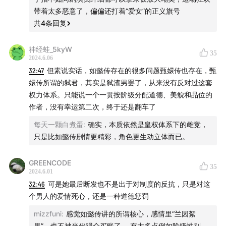
48:28
文艺创作的左翼历史
带着太多恶意了，偏偏还打着“爱女”的正义旗号
共
4
条回复
君主制下婚姻：消失的凯特
神经蛙_5kyW
35
53:40
平民王妃凯特最近到底怎么了？
2024.6.06
32:47
但素说实话，如懿传存在的很多问题甄嬛传也存在，甄
58:10
这些年王妃的大众印象转变
嬛传所谓的弑君，其实是弑渣男罢了，从来没有反对过这套
权力体系。只能说一个一贯按阶级分配道德、美貌和品位的
01:03:59
以情感资源为筹码的王室旅程
作者，没有幸运第二次，终于还是翻车了
每天一颗白煮蛋
:
确实，本质依然是皇权体系下的雌竞，
01:08:24
舆论的背后是否暗示着君主制的坍塌？
只是比如懿传剧情更精彩，角色更生动立体而已。
01:11:20
凯特境况的凶手是君权还是父权？
GREENCODE
35
2024.6.01
01:16:45
作为八卦分享者我们的情绪
32:46
可是她最后断发也不是出于对制度的反抗，只是对这
个男人的爱情死心，还是一种道德惩罚
mizzfuni
:
感觉如懿传讲的所谓核心，感情里“兰因絮
果”，也不被当代观众买账了。 有太多点例如阶级性别，