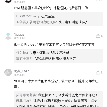
2024.6.03
15:41
斯嘉丽！喜欢狡猾的，利欲熏心的斯嘉丽！🥰
HD367591m
:
什么书宝宝
玉藻雷贝莎玛恩纳流明炎客
:
飘，电影叫乱世佳人
Niuguai
6
2024.6.08
第一次听，get了主播非常非常明显的口头禅-“非常非常”
凯尔特柚C
:
还是表达能力不太够！
霉有十三月
:
我说话也这样 表达能力不好
玩具_TAr7
5
2024.6.07
39:11
听了半天宏大的叙事观念，最后原来主播并没有看过
剧？
反骨崽饲养员
:
我也惊呆了，至少看过剧之后再来评吧！
玩具_TAr7
:
建议她们听听高贵fm #谁在陷害周迅，盛大
的猎巫行动必然有意见领袖，公众人物根据网络风气跳入