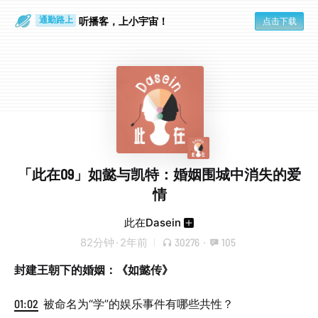
听播客，上小宇宙！
点击下载
通勤路上
眼睛好累
「此在09」如懿与凯特：婚姻围城中消失的爱
情
此在Dasein
82分钟
·
2年前
30276
·
105
封建王朝下的婚姻：《如懿传》
01:02
被命名为“学”的娱乐事件有哪些共性？