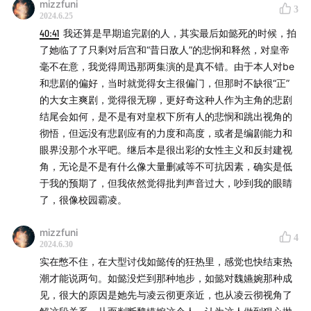
mizzfuni
3
2024.6.25
40:41
我还算是早期追完剧的人，其实最后如懿死的时候，拍
了她临了了只剩对后宫和“昔日敌人”的悲悯和释然，对皇帝
毫不在意，我觉得周迅那两集演的是真不错。由于本人对be
和悲剧的偏好，当时就觉得女主很偏门，但那时不缺很“正”
的大女主爽剧，觉得很无聊，更好奇这种人作为主角的悲剧
结尾会如何，是不是有对皇权下所有人的悲悯和跳出视角的
彻悟，但远没有悲剧应有的力度和高度，或者是编剧能力和
眼界没那个水平吧。继后本是很出彩的女性主义和反封建视
角，无论是不是有什么像大量删减等不可抗因素，确实是低
于我的预期了，但我依然觉得批判声音过大，吵到我的眼睛
了，很像校园霸凌。
mizzfuni
4
2024.6.30
实在憋不住，在大型讨伐如懿传的狂热里，感觉也快结束热
潮才能说两句。如懿没烂到那种地步，如懿对魏嬿婉那种成
见，很大的原因是她先与凌云彻更亲近，也从凌云彻视角了