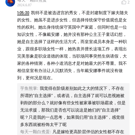
2
2024.6.07
1:05:30
凯特不是被选进宫的秀女，不是封建制度下嫁夫随夫
的女性。她虽不是进步女性，但选择传统保守价值观也是女
性的权利。她出身传统保守英国中产家庭，但同时也是一位
知识女性，不像戴安娜，她并没有那种公主王子童话幻想，
她是自主选择了这样的生活方式，而皇室成员本身是一种职
业，跟很多职场女性一样，她热衷并擅长这项工作，表现出
完美形象是职业道德的体现，当职场同事突然生病请假，大
家的各种猜测，各种小道消息才是对她最大的不尊重。我不
相信皇室有办法让人沉默消失，当年戴安娜事件就没有做
到，更何况是现在。
芋鱼熊掌
:
我觉得在阶级差别如此之大的情况下，不存在
所谓的“自主选择”，或者说，自主选择了就可以忽视她被
剥削的部分么？就好像有些女性被家暴被职场霸凌，但是
无法求援，那我们是否也可以说这是她们的“自主选择”
呢？只是我的一点思考，如果我们用“自主选择”，感觉很
多东西就被粉饰太平了呢
每天一颗白煮蛋
:
凡是嫁给更高阶层伴侣的女性都不存在