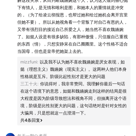
解这段关系，从而判断魏嬿婉这个人，认为这人做到狠心抛
下有情人，是无情和唯利是图，和她本人的重情就是冲突
的，（为了给凌云彻报恩，也帮过她和给过她机会离开宫里
但她不要）。所以从她视角看一个背叛了对自己有恩的人，
又带有强烈目的接近自己所爱之人，她当然不喜欢魏嬿婉
了。如懿人设是有很多缺陷，有那种傲慢，只信服自己重视
的东西（情），只想安静呆在自己圈圈里。这个性格不适合
当国母，但也是皇帝把她架上去的。
mizzfuni
:
以及我不认为她不喜欢魏嬿婉是厌女表现，如
懿（理想主义）魏嬿婉（现实主义）。这两种人他们本身
性格就是互斥。阶级比起性别才是更大的问题
三工十火
:
你说得对，我非常赞同。我理解你最后一句话
在这个语境下的意思，如懿和魏嬿婉走到这样的结局是很
大程度是因为阶级导致想法和视角不同，但抽离开这个语
境，阶级是比性别更大的问题，这句话绝对是针对女性的
大骗局，只是想就这一点澄清一下。
共
4
条回复
每天一颗白煮蛋