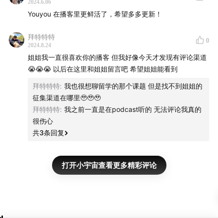
2024.6.06
Youyou 在播客里更鲜活了，希望多多更新！
拜特特特
0
2024.8.24
姐姐我一直很喜欢你的播客 但我好像今天才发现有评论渠道
😭😭😭 以后在这里和姐姐留言吧 希望姐姐能看到
拜特特特
:
我也很想聊留学的那个课题 但是找不到姐姐的
征集渠道在哪里🥹🥹🥹
拜特特特
:
我之前一直是在podcast听的 无法评论我真的
很伤心
共
3
条回复
打开小宇宙查看更多精彩评论