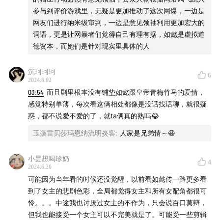
参与到评价游戏里，无疑是更加推动了这次网爆，一边是
网友们进行纳米级审判，一边是意见领袖利用更加宏大的
词语，更是让网暴者们觉得自己有理有据，如懿是虚拟道
德资本，而她们是针对现实里具体的人
沉珂珂珂
6
2024.6.02
03:54
而且剧里根本没有铺垫如懿跟皇帝青梅竹马的爱情，
感觉特别单薄，每次看这俩相处都像是没话找话聊，就很疑
惑，都不说爱不爱的了，就ta俩真的熟吗😂
玉藻雷贝莎玛恩纳流明炎客
:
人家是兄弟情～😆
小昙想喝珍奶
4
2024.6.20
可能因为当年看的时候还没觉醒，以前看如懿传一路更多看
到了女主的悲剧色彩，全局都觉得女主和所有女配角都很可
怜。。。中途我也讨厌过女主的不作为，只会说百口莫辩，
但我也能接受一个女主可以不完美就是了。可能受一些剪辑