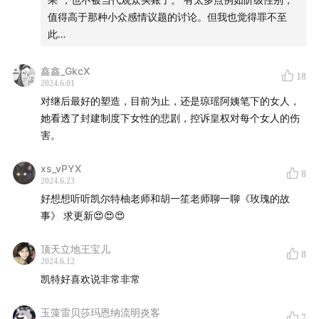
值得高于那种小众感情议题的讨论。但我也觉得罪不至
此…
鑫鑫_GkcX
18
2024.6.01
对继后最好的塑造，目前为止，还是琼瑶阿姨笔下的女人，
她看透了封建制度下女性的悲剧，控诉皇权对每个女人的伤
害。
xs_vPYX
8
2024.6.23
好想想听听凯尔特柚老师和胡一笙老师聊一聊《玫瑰的故
事》 求更新😍😍😍
顶天立地王宝儿
8
2024.6.12
凯特好喜欢说非常非常
玉藻雷贝莎玛恩纳流明炎客
7