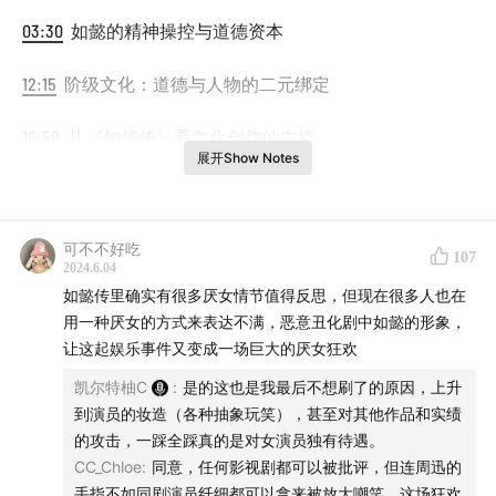
03:30
如懿的精神操控与道德资本
12:15
阶级文化：道德与人物的二元绑定
16:58
从《如懿传》看文化创作的右旋
展开Show Notes
20:39
大众狂欢热潮与道德高位爽感
23:40
“题材红利”与斗地主大小牌
可不不好吃
107
2024.6.04
27:50
如懿传里确实有很多厌女情节值得反思，但现在很多人也在
“反琼瑶”与琼瑶作品的高光
用一种厌女的方式来表达不满，恶意丑化剧中如懿的形象，
34:30
让这起娱乐事件又变成一场巨大的厌女狂欢
作者之死与角色主观能动性
凯尔特柚C
:
是的这也是我最后不想刷了的原因，上升
39:55
《如懿传》有婚姻本质或悲剧内核吗？
到演员的妆造（各种抽象玩笑），甚至对其他作品和实绩
的攻击，一踩全踩真的是对女演员独有待遇。
41:12
我们一定要“弑权”吗？
CC_Chloe
:
同意，任何影视剧都可以被批评，但连周迅的
手指不如同剧演员纤细都可以拿来被放大嘲笑，这场狂欢