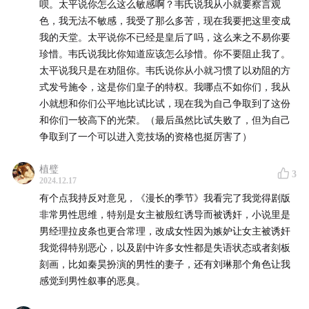
呗。太平说你怎么这么敏感啊？韦氏说我从小就要察言观
色，我无法不敏感，我受了那么多苦，现在我要把这里变成
我的天堂。太平说你不已经是皇后了吗，这么来之不易你要
珍惜。韦氏说我比你知道应该怎么珍惜。你不要阻止我了。
太平说我只是在劝阻你。韦氏说你从小就习惯了以劝阻的方
式发号施令，这是你们皇子的特权。我哪点不如你们，我从
小就想和你们公平地比试比试，现在我为自己争取到了这份
和你们一较高下的光荣。（最后虽然比试失败了，但为自己
争取到了一个可以进入竞技场的资格也挺厉害了）
植璧
3
2024.12.17
有个点我持反对意见，《漫长的季节》我看完了我觉得剧版
非常男性思维，特别是女主被殷红诱导而被诱奸，小说里是
男经理拉皮条也更合常理，改成女性因为嫉妒让女主被诱奸
我觉得特别恶心，以及剧中许多女性都是失语状态或者刻板
刻画，比如秦昊扮演的男性的妻子，还有刘琳那个角色让我
感觉到男性叙事的恶臭。