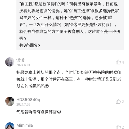
“自主性”都是被“剥削”的吗？凯特没有被家暴啊，目前也
没看到职场霸凌的情况，她的“自主选择”跟很多选择做家
庭主妇的女性一样，这种不“进步”的选择，总会被“唱
衰”，一旦发生什么情况（凯特这里更多是扑风捉影），
就会被当作典型的方面例子教育别人，这难道不是一种伤
害？
共
8
条回复
潇澈
4
2024.6.01
把恶龙奉上神坛的那个点，当时听姐姐讲万柳书院的时候印
象就非常深，那个时候还在高三，有一种时过境迁又见到老
朋友的感觉呜呜🥹
HD850840q
2
2024.7.09
气泡音听着有点像韩雪😂
Mimimila
2