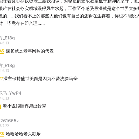
能昧着良心挣钱😅老王跟我很像，对物质的追求欲望低于精神的坚守，但
很难在社会务实领域混得风生水起，工作至今感受最深就是这个世界大多
色的……我们看不上的那些人他们也有自己的逻辑在生存着，你也不能说
对，毕竟存在即合理……
方_E18g
4.6.13
:45
濛爸就是老年网购的代表
方_E18g
4.6.13
27
濛主保持盛世美颜是因为不爱洗脸吗😂
乐马_YwP4
4.6.13
1
看小说眼睛容易出纹🤣
261665z
6.7.22
:36
哈哈哈哈老头独乐