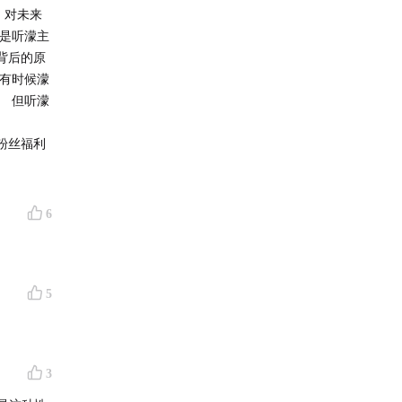
）联系小
，对未来
面是听濛主
背后的原
但有时候濛
。 但听濛
粉丝福利
6
5
3