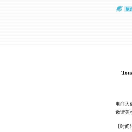
散
通
To
电商大
邀请美
【时间