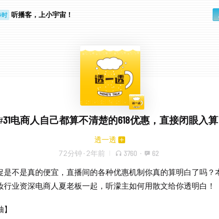
步时
听播客，上小宇宙！
勤路上
u#31电商人自己都算不清楚的618优惠，直接闭眼入
透一透
72分钟
·
2年前
3760
·
62
促是不是真的便宜，直播间的各种优惠机制你真的算明白了吗？
妆行业资深电商人夏老板一起，听濛主如何用散文给你透明白！
轴】