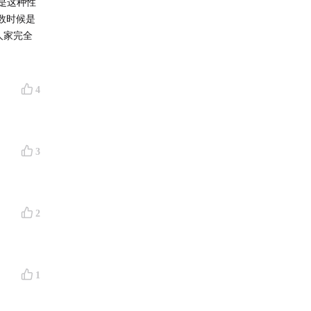
是这种性
数时候是
人家完全
4
3
2
1