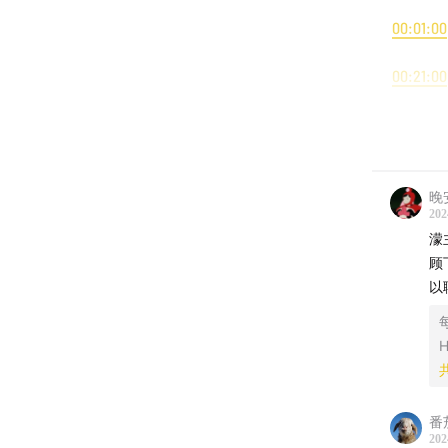
00:01:00
00:21:00
00:42:0
00:44:0
晚
202
01:00:00
濛
顾
01:08:00
以
【本期
H
本期主
本期嘉
番
202