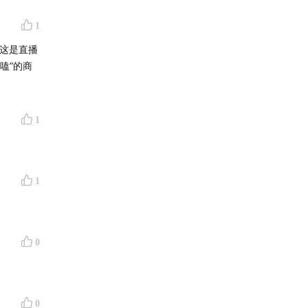
1
主这是直播
嗑”的商
1
1
0
0