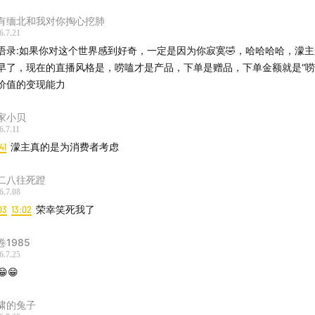
有缅北和我对你掏心挖肺
6.7.21
语录:如果你对这个世界感到好奇，一定是因为你寂寞🤣，哈哈哈哈，濛
早了，现在的直播风格是，唠嗑才是产品，下单是赠品，下单金额就是“唠
价值的变现能力
家小贝
6.7.11
41
濛主真的是为消费者考虑
二八往死蹬
6.7.08
03
13:02
荣幸笑死我了
卷1985
6.7.25
😁😁
啸的兔子