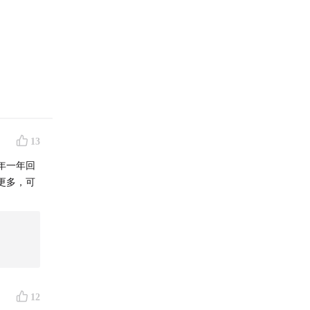
13
而缩短
年一年回
更多，可
12