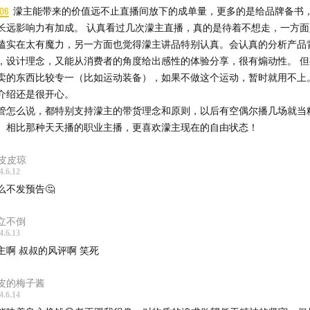
扫码或者搜索微信号：xiaozhulitoutou（“小助理透透”全拼
:06
濛主能带来的价值远不止直播间放下的成单量，更多的是给品牌备书
入听友群，我们敞开了聊~
长远影响力有加成。 认真看过几次濛主直播，真的是待着不想走，一方
嗑实在太有魔力，另一方面也觉得濛主讲品特别认真。会认真的分析产品
，设计理念，又能从消费者的角度给出感性的体验分享，很有煽动性。 
卖的东西比较专一（比如运动装备），如果不做这个运动，暂时就用不上
介绍还是很开心。
管怎么说，都特别支持濛主的带货理念和原则，以后有空偶尔播几场就当
。相比那种天天播的职业主播，更喜欢濛主现在的自由状态！
_皮皮琼
4.6.12
么不发预告🤔
立不倒
4.6.13
主啊 叔叔的风评啊 笑死
皮的梅子酱
4.6.14