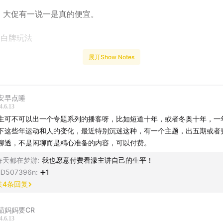
大促有一说一是真的便宜。
白牌玩法
展开Show Notes
0
直播或者电商已经发展到一个白热化的竞争阶段了
0
同一个级别主播的直播间的同一款产品，不会有太大的价差
安早点睡
4.6.13
对用力太猛，品牌生命周期和主播生命周期都在因为过度的卷
主可不可以出一个专题系列的播客呀，比如短道十年，或者冬奥十年，一
下这些年运动和人的变化，最近特别沉迷这种，有一个主题，出五期或者
电商出海是一个迟早都会出现的事儿
聊透，不是闲聊而是精心准备的内容，可以付费。
主播&嘉宾】
每天都在梦游
:
我也愿意付费看濛主讲自己的生平！
D507396n
:
➕1
播：王濛@王濛、浣熊
共
4
条回复
宾：夏老板
茄妈妈要CR
4.6.13