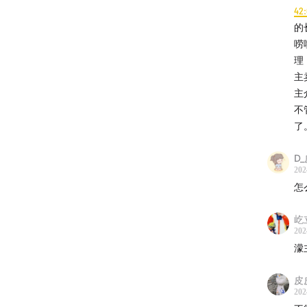
欢迎大家
42
助理加
的
唠
理
主
主
不
了
D
202
怎
屹
202
濛
皮
202