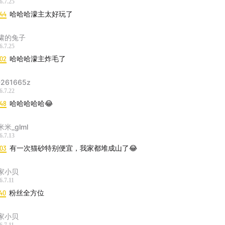
6.7.25
:44
哈哈哈濛主太好玩了
啸的兔子
6.7.25
:02
哈哈哈濛主炸毛了
261665z
6.7.22
:48
哈哈哈哈哈😂
米_glml
6.7.13
:03
有一次猫砂特别便宜，我家都堆成山了😂
家小贝
6.7.11
40
粉丝全方位
家小贝