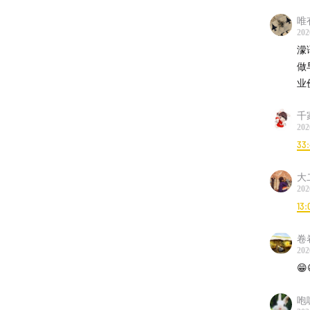
唯
202
濛
做
业
千
202
33:
大
202
13:
卷
202
😁
咆