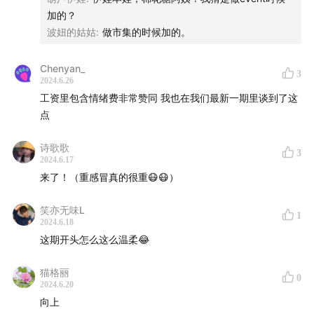
在这个人人对班味讨厌的不行的年代，Eva说她热爱自己
加的？
的工作
波妞的姑姑
:
做市集的时候加的。
多热爱？她可以带着自己的简历去一场场瑜伽活动，最终
Chenyan_
3
从外资银行跳槽到了体育行业
2024.6.26
工资里包含情绪费非常赞同 我也在我们最新一期里谈到了这
她可以自信的说“我很喜欢我的工作”
点
她觉得工资里就是包含了情绪费用，所以把工作当和渣男
诗歌歌
3
2024.6.17
谈恋爱，你怎么对我，我怎么对你
来了！（重感冒真的很重😷😷）
在人人想要辞职去做自己事业的时候，她却觉得“主业要和
笑亦无味L
1
副业互相赋能”
2024.6.18
这期开头怎么这么温柔😂
但即使如此，她也心心念念要裸辞，"裸辞的念头源于对生
活不同体验的向往"
猫格丽
0
2024.6.20
向上
这篇录制完成与4月底，但是因为1号的声音状态很差，迟