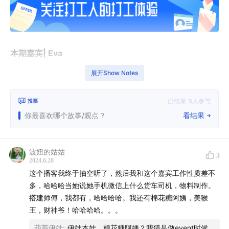
本期嘉宾| Eva
展开Show Notes
Eva：外资银行出身，却成功转型体育行业市场营销，在
这个人人讨厌班味的时代，却喜欢自己的工作，但是依然
已结束
5
人参与
投票
心心念念着裸辞
你最喜欢哪个故事/观点？
看结果
本期主播| 1号 10
波妞的姑姑
1号：辗转快消、体育、互联网、咨询的MBB咨询项目经
3
2024.6.28
理，个人成长教练，国家二级心理咨询师，Tedx演讲教
这个播客我终于抽空听了，然后我和这个嘉宾工作性质差不
练，培训师
多，哈哈哈当她说她手机微信上什么货车司机，物料制作。
搭建师傅，我都有，哈哈哈哈。我还有棉花糖阿姨，美猴
添加e0ehao的微信，加入我们的听友群
王，财神爷！哈哈哈哈。。。
葫芦伊娃
:
伊娃本娃，棉花糖阿姨？我猜是做event时候