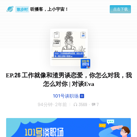
听播客，上小宇宙！
点击下载
散步时
通勤路上
EP.26 工作就像和渣男谈恋爱，你怎么对我，我
怎么对你 | 对谈Eva
101号谈职场
94分钟
·
2年前
3569
·
7