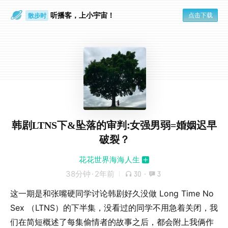
听播客，上小宇宙！
点击下载
散步时
通勤路上
韩剧LTNS下&坠落的审判:女强男弱=婚姻迟早
破裂？
花花世界海海人生
38分钟
·
2年前
30
·
3
这一期是和张嘴硬同学讨论韩剧好久没做 Long Time No
Sex （LTNS）的下半集，没看过的同学不用急着关闭，我
们在简短概述了每集偷情者的故事之后，都会附上我俩作