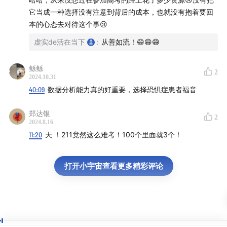
它当成一种选择没有注意到背后的成本，也就没有抱着要回
本的心态去对待这个事😢
虚实de活在当下
:
从善如流！😄😄😄
鲧鲧
2
2024.10.31
40:09
数据分析能力真的好重要，选择恐惧症患者福音
郑达银
2
2024.8.16
11:20
天 ！211竟然这么难考！100个里面就3个！
打开小宇宙查看更多精彩评论