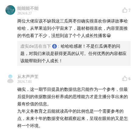
能能能不能
7
2024.6.27
两位大佬应该不缺我这三瓜两枣但确实很喜欢你俩讲故事哈
哈哈，从苹果追到小宇宙来了，题材都很喜欢，内容里面推
的书也看了不少，没想到追了个个人成长性播客😀
虚实de活在当下
:
哈哈哈感谢！不是仨瓜俩枣的问
题，对我们来说是获得更高的认可。任何优秀的内容都应
该能帮助到个人成长！
从木声声筀
6
2024.7.01
确实，这一期节目提及的数据信息只能作为一个参考，但最
后提到的依据数据分析养成的思维能力才是主播分享出来的
最有价值的信息。
九年义务教育之后能就读高中的比例也是一个需要参考的
点，未来十年的数据变化都观察起来，呈现在眼前的又是怎
样一个环境。