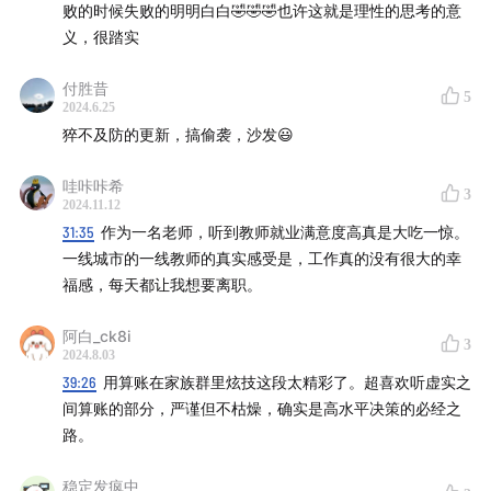
败的时候失败的明明白白🤣🤣🤣也许这就是理性的思考的意
义，很踏实
付胜昔
5
2024.6.25
猝不及防的更新，搞偷袭，沙发😃
哇咔咔希
3
2024.11.12
31:35
作为一名老师，听到教师就业满意度高真是大吃一惊。
一线城市的一线教师的真实感受是，工作真的没有很大的幸
福感，每天都让我想要离职。
阿白_ck8i
3
2024.8.03
39:26
用算账在家族群里炫技这段太精彩了。超喜欢听虚实之
间算账的部分，严谨但不枯燥，确实是高水平决策的必经之
路。
稳定发疯中