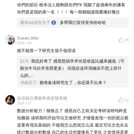
大学本科毕业后就业的“收益”
你們的節目 根本沒人能夠跟你們PK 我聽了超過兩年的播客
你們真是我的第一名 ！！！ 每一期都能讓我重播好幾次
20:42
毕业后安身立命的概率
虚实de活在当下
:
多帮我们宣传宣传哈哈哈
21:20
考取非211院校的概率、成本、收益
Susan_Mai
29
25:41
选择艺考生路线的概率、成本、收益
2024.7.04
能不能算一下研究生值不值得读
30:26
哪些专业的就业满意度最高
以川
:
我也好奇了 感觉想搞学术但是收益比越来越低（可
能当牛马比学东西更多） 但现在这环境确实不想上班什
32:44
各专业未来发展情况的不可预测性
么的....
冲就完了
:
都准备读研究生了，你还算不出来？
35:09
选择做偶像的概率、成本、收益
自信独立勇敢终身坚韧美丽
37:09
决策分析中的实用概念：基础比率和结构性机会
12
2024.7.27
数据分析能力！狠狠点了 感觉自己之前决定考研读研纯粹是
44:15
数据分析的祛魅作用
拍脑袋 读研期间开始写论文做研究 才慢慢发现一切的观点都
是要有现实基础的 不能我怎么想就怎么说 最近写论文也在去
本期音乐：
统计数据分析数据 自己的生活也慢慢有了变化 之前觉得是更