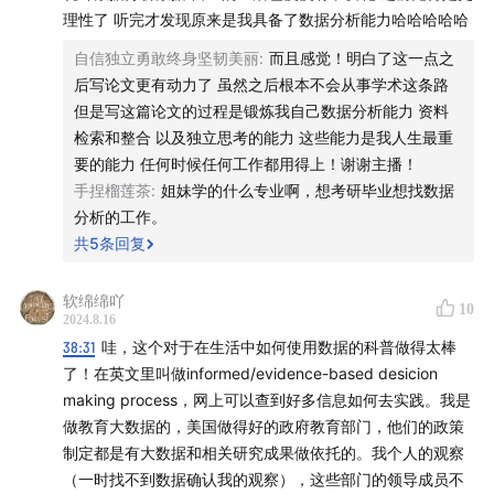
理性了 听完才发现原来是我具备了数据分析能力哈哈哈哈哈
Quaternions --- Vincent Rubinetti
自信独立勇敢终身坚韧美丽
:
而且感觉！明白了这一点之
后写论文更有动力了 虽然之后根本不会从事学术这条路
本期推荐书籍&报告：
但是写这篇论文的过程是锻炼我自己数据分析能力 资料
检索和整合 以及独立思考的能力 这些能力是我人生最重
《中国教育财政家庭调查报告（2021）》 魏易 著
要的能力 任何时候任何工作都用得上！谢谢主播！
手捏榴莲茶
:
姐妹学的什么专业啊，想考研毕业想找数据
《思考，快与慢》 丹尼尔·卡尼曼 著
分析的工作。
共
5
条回复
《别相信直觉》 赛思·斯蒂芬斯-达维多维茨 著
本期文稿后续将发布在微信公众号：虚实之间True
软绵绵吖
10
2024.8.16
Imagination
38:31
哇，这个对于在生活中如何使用数据的科普做得太棒
了！在英文里叫做informed/evidence-based desicion
节目微博：虚实de老饕
making process，网上可以查到好多信息如何去实践。我是
做教育大数据的，美国做得好的政府教育部门，他们的政策
制定都是有大数据和相关研究成果做依托的。我个人的观察
（一时找不到数据确认我的观察），这些部门的领导成员不