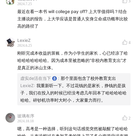
3
2024.7.25
最近在看一本书 will college pay off? 上大学值得吗？结合
主播说的报告，上大学应该是普通人安身立命成功概率比较
高的路径了
LexieZ
4
2024.6.25
刚听完成本收益的算账，作为小学生的家长，心已经凉了哈
哈哈哈哈哈哈哈。因为成本里被忽略的“非校内教育支出”才
是真正的冰山主体。
虚实de活在当下
:
那个里面包含了校外教育支出
LexieZ
:
我重新听一下。不过花钱的是家长，挣钱的是孩
子，我们在投入的时候已经没考虑几年回本了哈哈哈哈哈
哈哈。碎钞机功率时大时小，大家量力而行。
玻璃有序
2
2024.10.18
嗯，高考是一种选择，听到这句话感觉突然被敲醒了哈哈哈
哈哈，从来没想过在参加高考的路上花了多少资源😢没有把