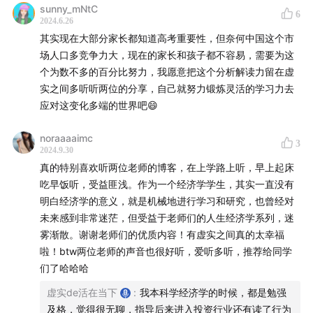
sunny_mNtC
6
2024.6.26
其实现在大部分家长都知道高考重要性，但奈何中国这个市
场人口多竞争力大，现在的家长和孩子都不容易，需要为这
个为数不多的百分比努力，我愿意把这个分析解读力留在虚
实之间多听听两位的分享，自己就努力锻炼灵活的学习力去
应对这变化多端的世界吧😄
noraaaaimc
3
2024.9.30
真的特别喜欢听两位老师的博客，在上学路上听，早上起床
吃早饭听，受益匪浅。作为一个经济学学生，其实一直没有
明白经济学的意义，就是机械地进行学习和研究，也曾经对
未来感到非常迷茫，但受益于老师们的人生经济学系列，迷
雾渐散。谢谢老师们的优质内容！有虚实之间真的太幸福
啦！btw两位老师的声音也很好听，爱听多听，推荐给同学
们了哈哈哈
虚实de活在当下
:
我本科学经济学的时候，都是勉强
及格，觉得很无聊，指导后来进入投资行业还有读了行为