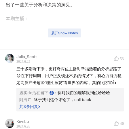
出了一些关于分析和决策的洞见。
本期主播：
活在裆下、老饕
展开Show Notes
本期内容：
Julia_Scott
53
01:43
“高考经济学”并非“高考经济”
2024.6.25
三十多期听下来，更好奇两位主播对幸福活着的分析思路了
03:05
“高考是一种选择”的含义
😆在下行周期，用户正反馈还不多的情况下，有心力能力稳
定高质产出这些“理性乐观”看世界的内容，真的很厉害👍
08:55
考取211大学的概率
虚实de活在当下
:
你对我们的理解很到位哈哈哈
阿浩吖
:
终于找到这个评论了，call back
11:20
从学前三年到大学本科毕业的家庭教育成本支出
共
3
条回复
14:28
教育成本的计算结论
KiwiLu
40
2024.6.26
16:57