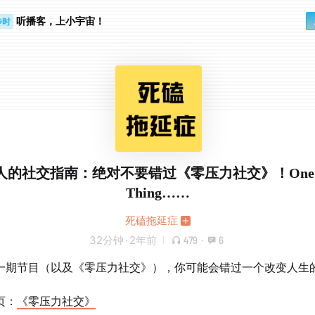
听播客，上小宇宙！
步时
勤路上
人的社交指南：绝对不要错过《零压力社交》！One M
Thing……
死磕拖延症
32分钟
·
2年前
479
·
6
一期节目（以及《零压力社交》），你可能会错过一个改变人生
页：
《零压力社交》