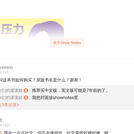
展开Show Notes
wionion
4.7.01
问这本书如何购买？原版书名是什么？谢谢！
你们的潇潇姐
:
推荐买中文版，英文版可能是7年前的了。
你们的潇潇姐
:
我把封面放shownotes里
共
3
条回复
凛
4.7.02
15
我会一点点社交，但不会保持住，社交真的好难好难，唉