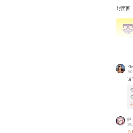
封面图
Ki
202
请
啊
202
10: