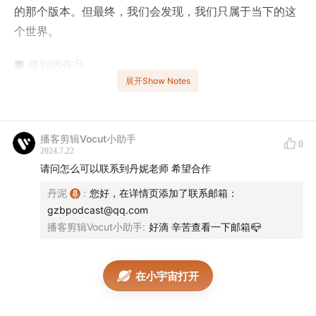
的那个版本。但最终，我们会发现，我们只属于当下的这
个世界。
■ 提到的作品
展开Show Notes
3 《醉步男》：科幻，以及时间分叉的枝丫
布莱克·克劳奇 《人生复本》
播客剪辑Vocut小助手
0
2024.7.22
加来道雄《平行宇宙》《超越时空》
请问怎么可以联系到丹妮老师 希望合作
丹泥
:
您好，在详情页添加了联系邮箱：
日剧 《弥留之际的爱丽丝》
gzbpodcast@qq.com
播客剪辑Vocut小助手
:
好滴 辛苦查看一下邮箱📪
宫崎骏《你想活出怎样的人生》
■ 关于
在小宇宙打开
播客“管中豹”现在已经在苹果 Apple Podcasts, Spotify,