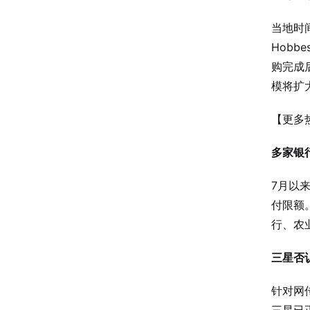
当地时
Hob
购完成
模将扩
【更多
多家银
7月以
付限额
行、农
三星否
针对网