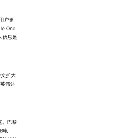
用户更
 One
人信息是
骨文扩大
块英伟达
克。巴黎
B电