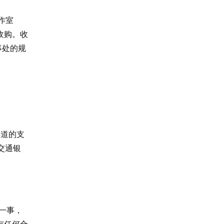
作室
收购。收
事处的规
渠道的支
交通银
”一事，