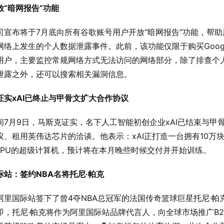
放“暗网报告”功能
司宣布将于7月底向所有谷歌账号用户开放“暗网报告”功能，帮助
网络上发生的个人数据泄露事件。此前，该功能仅限于购买Google
用户，主要监控常规网络方式无法访问的网络部分，除了排查个
泄露之外，还可以搜索相关漏洞信息。
证实xAI已终止与甲骨文扩大合作协议
间7月9日，马斯克证实，名下人工智能初创企业xAI已结束与甲
议、租用英伟达芯片的洽谈。他表示：xAI正打造一台拥有10万
0 GPU的超级计算机，预计将在本月晚些时候交付并开始训练。
际站：签约NBA名将托尼·帕克
阿里国际站签下了曾4夺NBA总冠军的法国传奇篮球巨星托尼·帕
即，托尼·帕克将作为阿里国际站品牌代言人，向全球市场推广B2