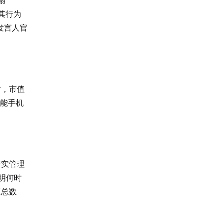
扇
其行为
发言人官
时，市值
智能手机
证实管理
明何时
工总数