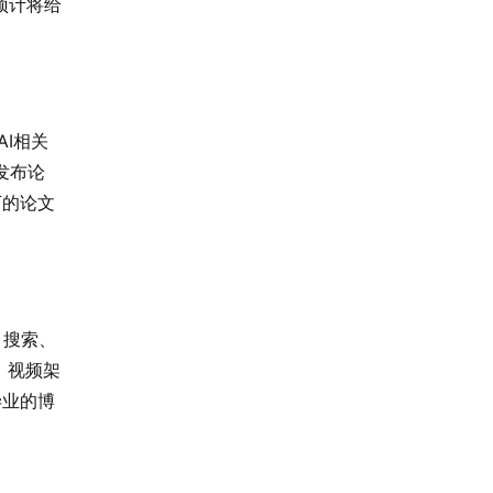
预计将给
AI相关
发布论
下的论文
、搜索、
件、视频架
毕业的博