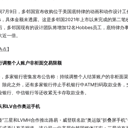
间7月9日，多邻国宣布收购位于美国底特律的动画和动作设计工
bes，具体金额未透露。这是多邻国2021年上市以来完成的第二笔
后，多邻国现有的设计团队将增加12名Hobbes员工，底特律办
大近一倍。
热点】
行调整个人账户非柜面交易限额
来，多家银行密集发布公告称：持续调整个人结算账户的非柜面
。除此之外，还有多家银行停止手机银行中ATM扫码取款业务，
业银行、中信银行等还收紧无卡存取款业务。
认和LV合作奥运手机
传“三星和LVMH合作推出路易・威登联名款“奥运版”折叠屏手机