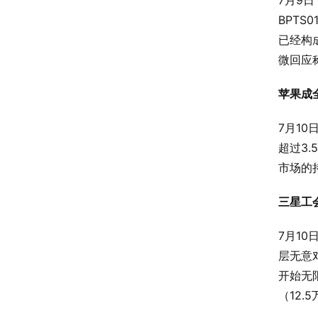
7月9
BPT
已经构
微回应
苹果成
7月1
超过3
市场的持
三星工
7月1
层无意
开始无
（12.