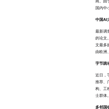
商。由
国内中
中国A
最新调查
的论文
文最多
由欧洲
字节跳
近日，
推荐、广
构、工
士群体
多邻国