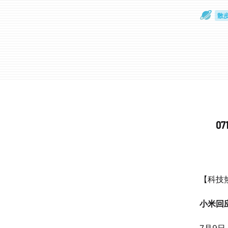
散
通
0
【科技
小米回