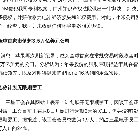
日，格力电器官微发文称：针对小米官方旗舰店所售米家小米电风
S01DM侵犯我司专利权案，广州知识产权法院做出一审判决，判决
成侵权，并赔偿格力电器经济损失和维权费用。对此，小米公司
称：经查，我司并未收到任何环境电器相关诉讼。
全球首家市值超3.5万亿美元公司
0日消息，苹果再次刷新纪录，成为全球首家在常规交易时段收盘
.5万亿美元的公司。分析认为：苹果股价的强劲表现得益于其在
续领先，以及对即将到来的iPhone 16系列的乐观预期。
会称计划无限期罢工
0日，三星工会在其网站上表示：计划展开无限期罢工，因该工会
对话。工会目前正在从8日开始进行为期3天的罢工，但并没有说
限期罢工。据报道，该工会会员总数为3万人，约占三星电子员
5万人）的24%。