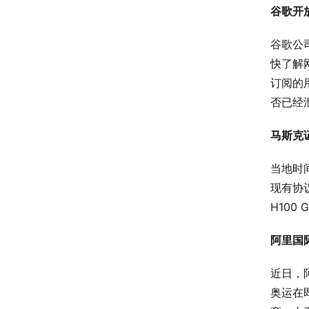
谷歌开
谷歌公
快了解
订阅的
否已经
马斯克
当地时
现有协
H10
阿里国
近日，
奥运在