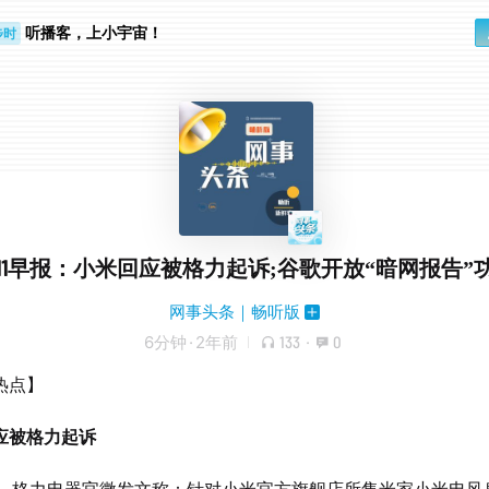
听播客，上小宇宙！
步时
勤路上
711早报：小米回应被格力起诉;谷歌开放“暗网报告”
网事头条｜畅听版
6分钟
·
2年前
133
·
0
热点】
应被格力起诉