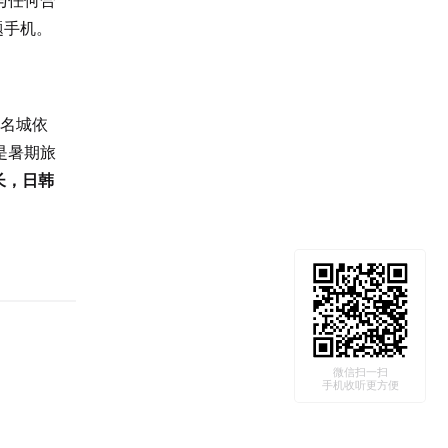
与任何合
题手机。
化名城依
是暑期旅
长，日韩
微信扫一扫
手机收听更方便