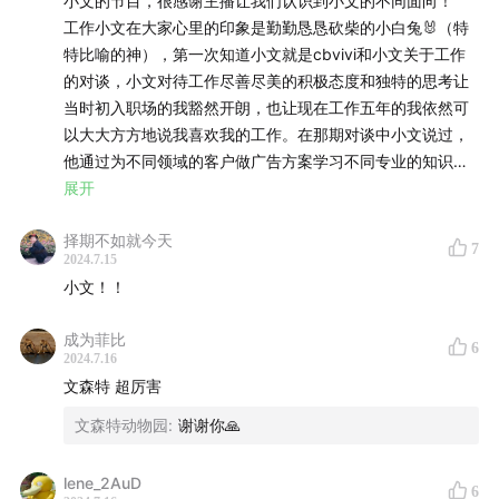
小文的节目，很感谢主播让我们认识到小文的不同面向！
工作小文在大家心里的印象是勤勤恳恳砍柴的小白兔🐰（特
特比喻的神），第一次知道小文就是cbvivi和小文关于工作
的对谈，小文对待工作尽善尽美的积极态度和独特的思考让
当时初入职场的我豁然开朗，也让现在工作五年的我依然可
以大大方方地说我喜欢我的工作。在那期对谈中小文说过，
他通过为不同领域的客户做广告方案学习不同专业的知识来
认识世界，这期节目里也提到大量搜集信息后对某个行业有
展开
所了解；我非常喜欢这个观点，并且在不知不觉中带进了自
择期不如就今天
己的工作。我是做审计工作的，同样会遇到各行各业的客
7
2024.7.15
户，所以我也会抱着认识世界的心态主动研究其所在行业的
小文！！
背景和发展。
当然，工作之外小文也“有在玩”啦，塞尔达、better call
成为菲比
Saul、佐藤可士和、川内伦子这些也是我通过nice try了解和
6
2024.7.16
喜欢上的。不过nice try四人组从来不会强行安利，他们甚至
文森特 超厉害
懒得解释。在我自己还没玩过塞尔达时听他们聊，觉得像上
文森特动物园
:
谢谢你🙏
学时听旁边座位的几个同学聊天，虽然他们并没有和我说
话，但他们上扬的语调勾起了我的好奇，等我自己玩了塞尔
达之后，再回听那期，又觉得这时的我已经加入了他们的对
lene_2AuD
6