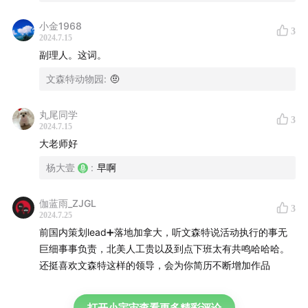
小金1968
3
2024.7.15
副理人。这词。
文森特动物园
:
🤨
丸尾同学
3
2024.7.15
大老师好
杨大壹
:
早啊
伽蓝雨_ZJGL
3
2024.7.25
前国内策划lead➕落地加拿大，听文森特说活动执行的事无
巨细事事负责，北美人工贵以及到点下班太有共鸣哈哈哈。
还挺喜欢文森特这样的领导，会为你简历不断增加作品
打开小宇宙查看更多精彩评论