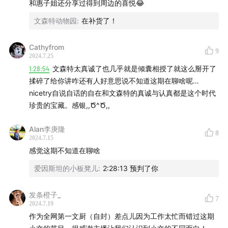
和惠子姐还分享过得到周边的喜悦😂
文森特动物园
:
在补货了！
节目里提到的摄影师：
Cathyfrom
9
2024.7.25
川内伦子
1:28:54
文森特太真诚了也几乎就是倾囊相授了就这么掰开了
揉碎了给你讲咋还有人好意思说不知道这期在聊啥呢…
Ryan Mcginley
nicetry自说自话的自在和文森特的真诚与认真都是这个时代
珍贵的宝藏。感银,,Ծ^Ծ,,
Jamie Hawkesworth
Alan李庚隆
8
Annie Leibovitz
2024.7.15
感觉这期不知道在聊啥
配乐：Modern Attempt - TrackTribe
爱因斯坦的小板凳儿
:
2:28:13 预判了你
发条橙子_
7
2024.7.19
作为全网第一文厨（自封）差点儿因为工作太忙而错过这期