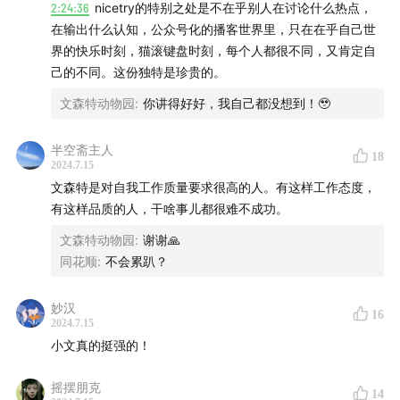
2:24:36
nicetry的特别之处是不在乎别人在讨论什么热点，
- 播客这个媒介这几年发生了怎样的变化，主播、听众、
在输出什么认知，公众号化的播客世界里，只在在乎自己世
节目本身、商业化？
界的快乐时刻，猫滚键盘时刻，每个人都很不同，又肯定自
己的不同。这份独特是珍贵的。
- 会有表达欲减退的时候或者不知道聊什么吗？
文森特动物园
:
你讲得好好，我自己都没想到！🥹
- 节目遇到过不好的留言吗？在什么时候会遇到这样的评
价？
半空斋主人
18
2024.7.15
文森特是对自我工作质量要求很高的人。有这样工作态度，
- 会有数据焦虑吗？
有这样品质的人，干啥事儿都很难不成功。
- 在这个时代做一个表达者面临最大的挑战是什么？
文森特动物园
:
谢谢🙏
同花顺
:
不会累趴？
门腔脱口秀专场演出《一门心思》的海报：
妙汉
16
2024.7.15
小文真的挺强的！
摇摆朋克
14