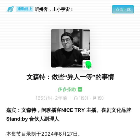
散步时
通勤路上
听播客，上小宇宙！
点击下载
文森特：做些“异人一等”的事情
多多指教
165分钟
·
2年前
11981
·
150
嘉宾：文森特，闲聊播客NiCE TRY 主播、喜剧文化品牌
Stand:by 合伙人副理人
本集节目录制于2024年6月27日。