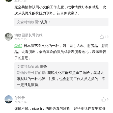
2024.7.15
完全共情并认同小文的工作态度，把事情做好本身就是一次
次从头再来的抗阻力训练。认真你就赢了。
文森特动物园
:
认真！
动物园最长臂的猿
10
2024.7.15
02:39
日本演艺圈文化的一种，叫「差し入れ」慰劳品、慰问
品。去看演出，会给喜欢的演员或者表演者送礼，表示辛苦
了的意思。
文森特动物园
:
哇啊
动物园最长臂的猿
:
我说文化可能有点重了哈哈，就是大
家默认的一种礼仪、礼数，也会慰问工作人员之类的，不
一定只是演员。
付胜昔
9
2024.7.14
该说不说，nice try 的周边真的难抢，记得肥话连篇里杰哥