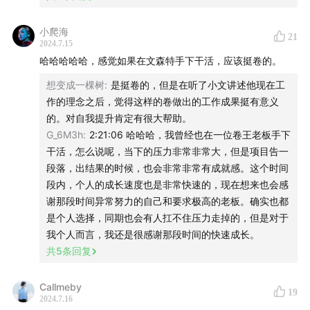
变化？从哪个时间点开始，脱口秀进入了大众视野，这几
年是否有哪些关键节点，事后看是对这个行业有重要影响
小爬海
21
的？
2024.7.15
哈哈哈哈哈，感觉如果在文森特手下干活，应该挺卷的。
- 在拍照的这几年，你有没有意识到自己产生某些变化，
想变成一棵树
:
是挺卷的，但是在听了小文讲述他现在工
或者说进步？你会怎么描述这种感觉？
作的理念之后，觉得这样的卷做出的工作成果挺有意义
的。对自我提升肯定有很大帮助。
- 在拍摄时，会有自己的预设的思路吗？
G_6M3h
:
2:21:06 哈哈哈，我曾经也在一位卷王老板手下
干活，怎么说呢，当下的压力非常非常大，但是项目告一
- 用手机摄影吗？会怎么描述手机摄影的普及，对摄影这
段落，出结果的时候，也会非常非常有成就感。这个时间
件事的影响？
段内，个人的成长速度也是非常快速的，现在想来也会感
谢那段时间异常努力的自己和要求极高的老板。确实也都
- NiCE TRY似乎是一个和听众有独特链接的播客，做周边
是个人选择，同期也会有人扛不住压力走掉的，但是对于
一抢而空，做线下展览有很多人来看，你怎么形容这种和
我个人而言，我还是很感谢那段时间的快速成长。
共
5
条回复
听众的关系？
- 节目做了几年？有经历过瓶颈期吗？
Callmeby
19
2024.7.16