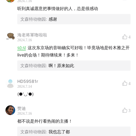
2024.7.16
话，处处共鸣不驻地疯狂点头。
听到真诚愿意把事情做好的人，总是很感动
这也是大家喜欢nice try，喜欢文森特的原因吧，虽然他们有
点年纪了😈，却都充满了少年感。别人在聊着就业形势的严
文森特动物园
:
感谢
峻，经济环境的动荡，他们却不管不顾，神采飞扬地聊着漫
画电影游戏，单纯地说着自己的happy hour和猫滚键盘，发
海老将軍噜啦啦
4
起一次又一次可能毫无意义的挑战。或许这就是“异人一等”
2024.7.16
的魅力吧👍
40:41
这次东京场的音响确实可好啦！毕竟场地是铃木雅之开
live的会场！期待继续来！多来！
文森特动物园
:
啊！原来如此
HD59581r
4
2024.7.14
(●'◡'●)
赞迪
3
2024.7.16
都不说是外行看热闹的主播！
文森特动物园
:
我也忘了都