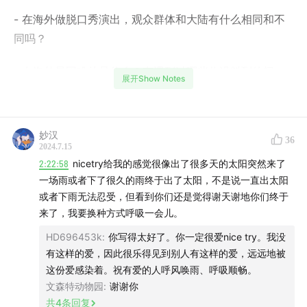
- 在海外做脱口秀演出，观众群体和大陆有什么相同和不
同吗？
- 在海外最困难的是什么？有遇到过哪些你没料到的问
展开Show Notes
题？
- 为什么会想到做 Stand:by ?
妙汉
36
2024.7.15
- 是因为意识到了哪些变化，才会让你们做了“以产品合作”
2:22:58
nicetry给我的感觉很像出了很多天的太阳突然来了
这个决定吗？
一场雨或者下了很久的雨终于出了太阳，不是说一直出太阳
或者下雨无法忍受，但看到你们还是觉得谢天谢地你们终于
- 目前看下来，效果如何？
来了，我要换种方式呼吸一会儿。
HD696453k
:
你写得太好了。你一定很爱nice try。我没
- 会怎么评判这个公司的成功？如果做到什么程度，你会
有这样的爱，因此很乐得见到别人有这样的爱，远远地被
觉得 Stand:by 这个项目成了？
这份爱感染着。祝有爱的人呼风唤雨、呼吸顺畅。
文森特动物园
:
谢谢你
- 作为一个深度参与者，会如何描述脱口秀行业这几年的
共
4
条回复