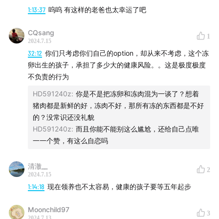
1:13:37
呜呜 有这样的老爸也太幸运了吧
【时间轴】
CQsang
03:00
第一次有冻卵的想法
1
2024.7.15
32:12
你们只考虑你们自己的option，却从来不考虑，这个冻
09:35
决定要冻卵之后，第一件事情是什么
卵出生的孩子，承担了多少大的健康风险。。这是极度极度
不负责的行为
11:40
泰国和美国冻卵的区别
HD591240z
:
你是不是把冻卵和冻肉混为一谈了？想着
19:56
在美国冻卵的全过程
猪肉都是新鲜的好，冻肉不好，那所有冻的东西都是不好
的？没常识还没礼貌
23:00
女性的卵子数量和质量随着年龄会大幅减少
HD591240z
:
而且你能不能别这么尴尬，还给自己点唯
一一个赞，有这么自恋吗
38:00
独自在美国最难的部分
清澈__
2
47:00
最辛苦的部分
2024.7.15
1:14:18
现在领养也不太容易，健康的孩子要等五年起步
56:00
选择冻卵的原因
Moonchild97
3
2024.7.13