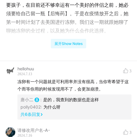
要孩子，在目前还不够幸运有一个美好的伴侣之前，她必
须要给自己留一瓶【后悔药】。于是在疫情放开之后，她
第一时间计划了去美国进行冻卵。我们这一期就跟她聊了
聊她冻卵的全过程，以及她为什么会作此选择。
展开Show Notes
【主播】
小二：GAP中的内容创作者
hellohuu
3
2024.7.13
冻卵有一个问题就是可利用率并没有很高，当你寄希望于这
宇山：电视剧行业从业者
个而等你用的时候发现用不了，会更加崩溃。
唐小二
:
是的，我查到的数据也是这样
【嘉宾】Eci：节目制作人&创业者
polly0402
:
为什么呀
共
6
条回复
小�账号：爱西好好老去（可私信咨询冻卵事宜）
请修改用户名-A-
3
2024.7.16