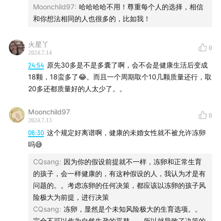
你可以在小宇宙、喜马拉雅、Apple Podcast、Pocket
Moonchild97
:
哈哈哈哈不用！尊重每个人的选择，相信
Casts找到我们，订阅收听【不上不下】
和你想法相同的人也很多的，比如我！
火星丫
0
2024.7.14
24:54
原先30多是不是多囊了啊，会不会是健康生活后变成
18颗，18蛮多了😂。而且一个周期取个10几颗质量还行，取
20多还都质量好的人太少了。。
Moonchild97
0
2024.7.13
06:30
这个规定好离谱啊，健康的未婚女性就不被允许冻卵
吗😅
CQsang
:
因为你的假设前提就不一样，冻卵和正常生育
的孩子，会一样健康的，有这种假设的人，我认为才是有
问题的。。考虑冻卵的任何决策，都应该以冻卵的孩子风
险极大为前提，进行决策
CQsang
:
冻卵，显然是个未知风险极大的生育选项。。
完全不可以作为自然生孕的平替。。所以就导致了决策的