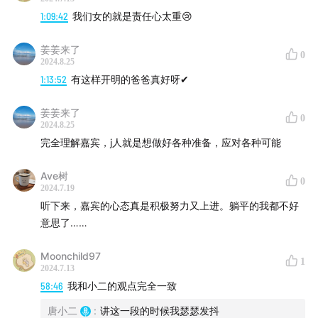
60:00
想要做妈妈的原因
1:09:42
我们女的就是责任心太重😢
71:00
很享受现在的生活和女生的身份
姜姜来了
0
2024.8.25
80:00
希望国内可以开放冻卵的政策
1:13:52
有这样开明的爸爸真好呀✔
姜姜来了
0
2024.8.25
【互动方式】
完全理解嘉宾，j人就是想做好各种准备，应对各种可能
微博@不上不下_Betwixt
Ave树
0
2024.7.19
搜索wx：shirleyxiaoling 并标记听友，即可加入听友群。
听下来，嘉宾的心态真是积极努力又上进。躺平的我都不好
欢迎各位综艺粉丝、电视儿童，或者任何喜好听我们唠嗑
意思了……
的朋友进群互动。
Moonchild97
1
2024.7.13
58:46
我和小二的观点完全一致
【收听方式】
唐小二
:
讲这一段的时候我瑟瑟发抖