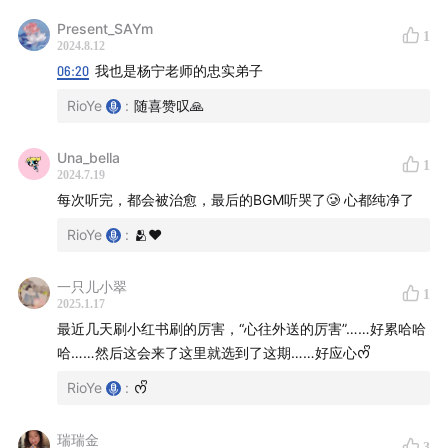
17:10
身口意：不是说好的相信吗？
Present_SAYm
20:13
心本来的样子是无常
1
2024.8.12
23:09
努力和快乐是不冲突的
06:20
我也是杨宁老师的忠实弟子
26:55
如何去反应它会成为未来的因
RioYe
:
随喜赞叹🙏
28:26
臣服和参是主体的上下游
31:31
选择是一种习气养成后的体现
Una_bella
1
34:32
我们最本真的动能
2024.7.19
每次听完，都会被治愈，最后的BGM听哭了🥲 心都纯净了
37:51
什么是真正的承担？
42:25
下雨天的拖鞋和原始部落的鞋
RioYe
:
🫂❤️
45:37
看见自己没有办法停下来
47:58
样样都平常
一只儿小翠
1
2025.1.17
49:03
我们是一个空的容器
最近几天刷小红书刷的厉害，“心往外送的厉害”……好累哈哈
51:10
MuFriends 计划
哈……然后这会来了这里就选到了这期……好应心ᰔᩚ
55:08
推荐音乐：Hạnh Phúc Bây Giờ _ Thiền Ca
RioYe
:
ᰔᩚ
Làng Mai
播客封面：《海风吹乱了我的头发》by Cen
瑞瑞金
3