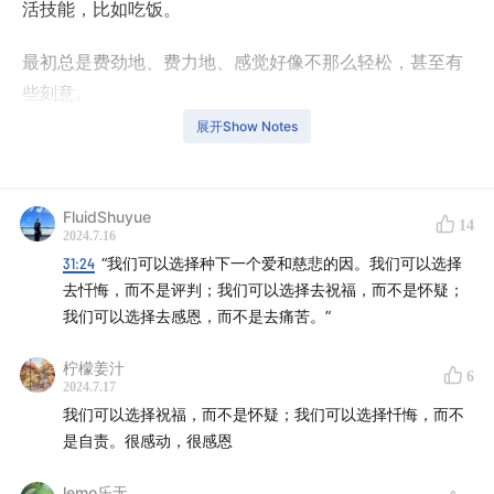
活技能，比如吃饭。
最初总是费劲地、费力地、感觉好像不那么轻松，甚至有
些刻意。
展开Show Notes
就像一开始练习吃饭的时候，我们会把饭吃得到处都是，
真正送进嘴里的没多少。
FluidShuyue
14
而现在的我们，能熟练地吃饭，即便掉了几粒饭粒在桌子
2024.7.16
上，我们可能就是笑笑而已，
31:24
“我们可以选择种下一个爱和慈悲的因。我们可以选择
去忏悔，而不是评判；我们可以选择去祝福，而不是怀疑；
这并不是什么天大的事情。
我们可以选择去感恩，而不是去痛苦。”
这，就是修行。
柠檬姜汁
6
2024.7.17
我们可以选择祝福，而不是怀疑；我们可以选择忏悔，而不
今天录播客的时候，笑着和Rio说，我现在像是在「极简」
是自责。很感动，很感恩
修行。因为我常用的方式是「臣服、观心和Stop」。
lemo乐无