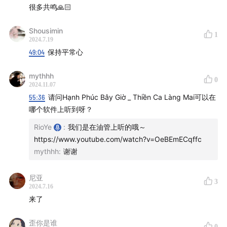
很多共鸣🙏🏻
1 炑友人像：那些听了100h+的炑友都是些什么人？
2 炑友地图：炑友们的温暖小店
Shousimin
1
3 炑友推荐：炑友们给炑友们的推荐
2024.7.19
49:04
保持平常心
——
mythhh
0
☀️「
Rio 和 Cen 推荐你可以听
」
2024.11.07
55:36
请问Hạnh Phúc Bây Giờ _ Thiền Ca Làng Mai可以在
哪个软件上听到呀？
E163 丹津·巴默：为什么冥想以及如何冥想？
E160 有意识受苦：走出疗愈的循环
RioYe
:
我们是在油管上听的哦～
E156 恒河母 I Gangaji：停下来，在你的故事里醒来
https://www.youtube.com/watch?v=OeBEmECqffc
mythhh
:
谢谢
E143 修行的外壳与本质
——
尼亚
3
2024.7.16
🎉 我们的分身：
来了
歪你是谁
产品空间：
炑星迹
（微信公众号）
0