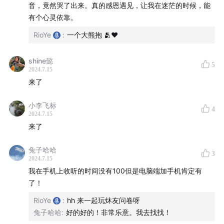
天天平常，真是踏实而美好的祝福
音，竟然哭了出来。真的感恩遇见，让我在迷茫的时候，能
对它有了理解，是因为开始真的相信
有个心灵依靠。
Cen 2024.7.15
并且坦诚地面对自己，清晰的看见
RioYe
:
一个大熊抱 🫂❤️
以放松、警惕而温和的心
走这条没有路的路
臣服，直下承当
shine懿
5
2024.7.15
来了
——
小李飞标
4
2024.7.15
时间戳：
来了
00:31
「我在梦里杀了一个人」
兔子哈哈
3
03:56
Rio：梦境的意义和二元的扭力
2024.7.15
06:42
Cen：我和义理的关系
我在手机上收听的时间没有100但是电脑端加手机肯定有
了！
08:28
空性是天空，也是大地呀
10:44
痛苦的来源是忘记了分离
RioYe
:
hh 来一起玩炑友问卷呀
12:05
链路中断的地方是觉性
兔子哈哈
:
好的好的！非常乐意。我去找找！