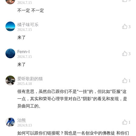
炑星迹音乐：
AI 共创
2024.7.15
炑星迹音乐：
推荐歌单
不一定 不一定
——
橘子味可乐
3
2024.7.15
来了
播客相关：
Fenn-l
书籍 I 杨定一《我：弄错身份的个案》
3
2024.7.15
来了
炑星迹2.0 的公众号文章：
爱听歌剧的猫
《Hi，你好，我是炑星迹。》
1
2025.4.18
《炑星迹的品牌基因》
很有意思，虽然自己跟你们不是"一挂"的，但比如"臣服"这
《我们手作的「根」是什么？》
一点，其实和荣哥心理学里对自己"阴影"的看见和发现，是
《炑星迹的产品哲学》
异曲同工的。
《哲学是「做」出来的》
治熊
1
2024.9.13
MuFriends 计划（暂限100h+炑友）：
如何可以跟你们链接呢？我也是一名创业中的佛教徒 和你们