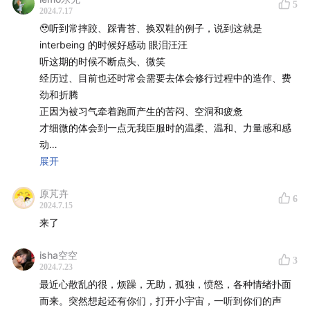
很少「参」，是因为过去的我容易想很多，有时候心没有
5
2024.7.17
力量已经跑出去十万八千里了，还以为自己在「参」，但
🥹听到常摔跤、踩青苔、换双鞋的例子，说到这就是
实际不是，只是在念头编织的一个又一个故事里专注地、
interbeing 的时候好感动 眼泪汪汪
听这期的时候不断点头、微笑
投入地对话着。
经历过、目前也还时常会需要去体会修行过程中的造作、费
劲和折腾
这些是在不断练习中，如实看到自己之后发现的「秘
正因为被习气牵着跑而产生的苦闷、空洞和疲惫
密」。
才细微的体会到一点无我臣服时的温柔、温和、力量感和感
动
通常，如果心有力量，我会观心。如果心没有力量，一直
happiness is the way
展开
会在情绪里，我会臣服。
谢谢陪伴和同行呀～
原芃卉
6
真正的臣服会带来自动的Stop，毫不费力，无需理由和逻
2024.7.15
大地量无边 何皮而能盖
辑思考的 Stop，心感到舒服和松脱。
来了
履用皮少分 随行处处覆
外我性亦然 所有谁能劝
修行，是如期本来地照见自己。并不是把自己装修成理想
isha空空
但劝手自心 外我而自伏
3
2024.7.23
中「修行」的样子。
——《入菩萨行论（菩提行经）》
最近心散乱的很，烦躁，无助，孤独，愤怒，各种情绪扑面
而来。突然想起还有你们，打开小宇宙，一听到你们的声
感恩一切，祝福大家。