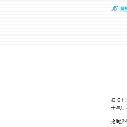
散
通
掐掐手
十年后
这期没