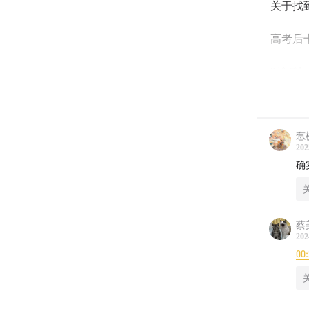
关于找
高考后
时间轴
06:21
享
㤫
08:59
一
202
确
10:53
去
13:10
难
蔡
14:00
电
202
00
19:00
“
21:10
去