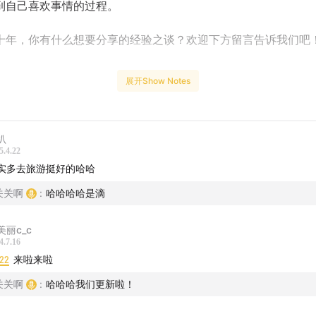
到自己喜欢事情的过程。
十年，你有什么想要分享的经验之谈？欢迎下方留言告诉我们吧
展开Show Notes
受独处的时间
朳
个人去旅行
5.4.22
实多去旅游挺好的哈哈
体验更多事情，不拒绝可能性
关关啊
:
哈哈哈哈是滴
去的旅行更加深刻
美丽c_c
影院打工日志
4.7.16
:22
来啦来啦
我觉得最有用的就是英文”
关关啊
:
哈哈哈我们更新啦！
了实习才发现自己不爱做设计