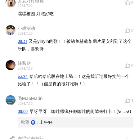
妥妥好好睡觉
0
新浪微博搜索「鲸鱼赫兹」找到我们。
2024.7.22
嘿嘿樱园 好吃好吃
鲸鱼赫兹饭前饭后群＋wx：jingyuheziFM
小蜷制动
0
2024.7.20
00:31
又是yinyin的歌！！被鲸鱼赫兹某期片尾安利到了这个
乐队，喜欢呀
辣酱萌
0
2024.7.18
53:24
哈哈哈哈哈趴在地上舔土！这是我听过最好笑的一个
比喻了！！（但是真的很好吃啊！）
毛MaoMarin
1
2024.7.16
00:00
早呀早呀！咖啡师疯狂做咖啡的间隙来打卡！(⋟﹏⋞)
秋蓬
:
上午好
在混沌中前行