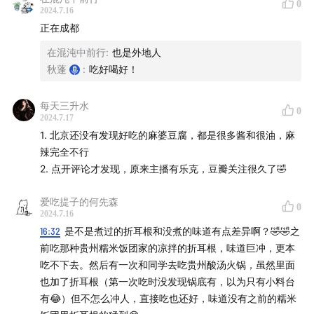
0
2024.7.16
正在成都
在混沌中前行
:
也是外地人
秋蓬
:
吃好喝好！
每天三升水
0
2024.7.17
1. 北京还没有发现好吃的麻婆豆腐，都是很多酱和很油，麻
辣完全不行
2. 点开评论才发现，原来主播有乐克，豆瓣关注很久了🤣
爱吃提子的何先森
0
2024.7.16
16:32
是不是煮过的折耳根和没煮的味道有点差异啊？🤣🤣之
前吃那种贵州糯米饭团家的凉拌的折耳根，味道巨冲，更本
吃不下去。然后有一次和同学去吃贵州酸汤火锅，虽然里面
也加了折耳根（第一次吃时没发现锅底有，以为只有小料台
有😂）但不怎么冲人，直接吃也还好，味道没有之前的糯米