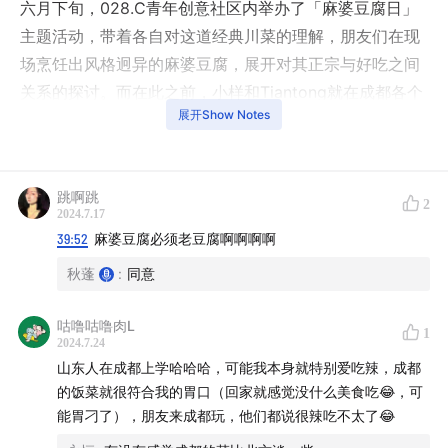
六月下旬，028.C青年创意社区内举办了「麻婆豆腐日」
主题活动，带着各自对这道经典川菜的理解，朋友们在现
场烹饪出风格迥异的麻婆豆腐，展开对其正宗与好吃之间
关系的探讨。而在此之前，小样和Tiantong就在成都各个
展开Show Notes
川菜馆甚至周边城市探寻麻婆豆腐，也走进了菜市场和当
地人家的厨房，吃了近30盘不一样的麻婆豆腐。尽管每天
都在吃川菜，他们还是觉得吃不够，而更能察觉川菜的味
跳啊跳
型特点及其妙处。
2
2024.7.17
39:52
麻婆豆腐必须老豆腐啊啊啊啊
希望这期节目对来成都玩的朋友有用。另外，关于麻婆豆
秋蓬
:
同意
腐的这次溯源，会集结成一本小杂志，感兴趣的话，欢迎
在小红书、微信公众号、即刻等平台搜索【小样
咕噜咕噜肉L
1
Young】，关注「1000小食」计划。
2024.7.24
山东人在成都上学哈哈哈，可能我本身就特别爱吃辣，成都
02:03
用一个词形容成都——阴阳、闲适、达观、温厚
的饭菜就很符合我的胃口（回家就感觉没什么美食吃😂，可
能胃刁了），朋友来成都玩，他们都说很辣吃不太了😂
07:47
今天的“这顿辣”里，能不能有点别的味道？