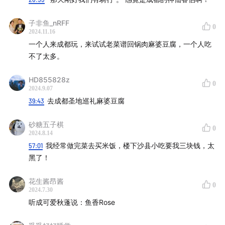
竹林白肉
子非鱼_nRFF
0
2024.11.16
一个人来成都玩，来试试老菜谱回锅肉麻婆豆腐，一个人吃
省国防科工办二招老食堂
不了太多。
老地方鳝鱼面
HD855828z
0
2024.9.07
【本期主播】
39:43
去成都圣地巡礼麻婆豆腐
《鲸鱼赫兹》的秋蓬、乐克
砂糖五子棋
0
2024.8.14
《饭桌上的家》的小样、Tiantong
57:01
我经常做完菜去买米饭，楼下沙县小吃要我三块钱，太
黑了！
【收听与联络方式】
花生酱昂酱
0
欢迎大家在苹果播客、小宇宙、喜马拉雅、网易云音乐、
2024.7.30
听成可爱秋蓬说：鱼香Rose
QQ音乐、汽水儿等音频平台订阅本节目。如有反馈或合作
需求，请发邮件至289004133@qq.com，大家也可以在