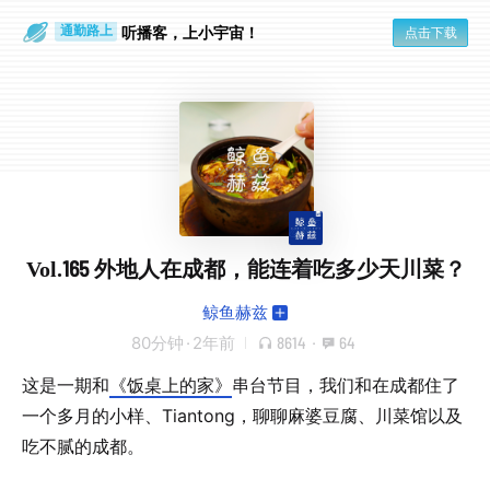
听播客，上小宇宙！
点击下载
通勤路上
眼睛好累
Vol.165 外地人在成都，能连着吃多少天川菜？
鲸鱼赫兹
80分钟
·
2年前
8614
·
64
这是一期和
《饭桌上的家》
串台节目，我们和在成都住了
一个多月的小样、Tiantong，聊聊麻婆豆腐、川菜馆以及
吃不腻的成都。