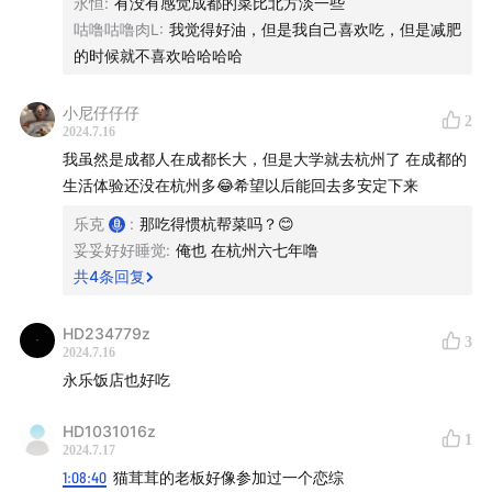
永恒
:
有没有感觉成都的菜比北方淡一些
咕噜咕噜肉L
:
我觉得好油，但是我自己喜欢吃，但是减肥
09:38
调味是川菜的底层逻辑
的时候就不喜欢哈哈哈哈
16:42
乐山豆腐宴和老菜谱的区别，在于日常一餐的均衡
小尼仔仔仔
感
2
2024.7.16
我虽然是成都人在成都长大，但是大学就去杭州了 在成都的
23:49
回顾「麻婆豆腐日」烹饪工作坊，创作过程多少有
生活体验还没在杭州多😂希望以后能回去多安定下来
点叛逆
乐克
:
那吃得惯杭帮菜吗？😊
妥妥好好睡觉
:
俺也 在杭州六七年噜
33:09
麻婆豆腐的传统味道依然受欢迎，“麻婆”能成为一种
共
4
条回复
味型吗？
HD234779z
41:54
浅浅解读下麻婆豆腐的六字真言——麻、辣、烫、
3
2024.7.16
涃、酥、嫩
永乐饭店也好吃
46:51
家里做麻婆豆腐，有更多时间让味道烧进豆腐里
HD1031016z
1
2024.7.17
50:18
在成都菜市场，可以支起锅灶做午饭，也可以支起
1:08:40
猫茸茸的老板好像参加过一个恋综