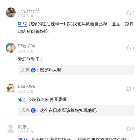
麻将桌
小尼仔仔仔
2
2024.7.16
57:17
成都好吃的馆子太多了，根本推荐不完
13:52
我家的红油辣椒一用完我爸妈就会自己熬，煮面，凉拌
鸡肉猪肉都好吃
片头BGM：
YĪN YĪN - Pingpxng
李牧羊🐑
片尾曲：
Clairo - Sexy to Someone
1
2024.7.16
梦幻联动了！
【本期推荐】
乐克
:
都是熟人呀
芙蓉凰花园酒楼
Lea-099
1
2024.7.16
永乐饭店
41:13
今晚就吃麻婆豆腐啦！
老菜谱老川菜
乐克
:
这个在日本应该算好实现的吧
包家兄弟牛肉饭店
劉創_
0
2025.3.19
莲莲莲莲（咖啡、凉拌鸡等）
26:53
“那天剛好我們有騎行”。 感覺是成都的神仙眷侶啊！