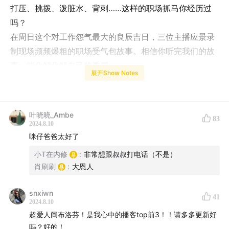
打压、挑拨、泼脏水、背刺……这样的职场抓马你经历过
吗？
在周日这个对工作怨气最大的良辰吉日，三位主播应景录
制现场频频爆粗的职场受气包故事。相信你听完我们的故
事，能化解化解自己的委屈。
展开Show Notes
这一期我们想抱抱每一位受过委屈，心里有伤的你，职场
上的有毒文化不应该成为定义我们的标准。
你没有错，一个健全的完善的职场环境也不应该靠欺负和
叶晓晓_Ambe
83
霸凌来获取成就感。
2024.8.10
亲爱的，辛苦了。
咪仔爸爸太好了
小T在内修
:
非常想跟叔叔打电话（不是）
【怒气值升级的时间轴】
肖刷刷
:
大恩人
02:15
咪仔职场地狱级开局三连发，被骂到吐只是开始
07:15
凌晨四点三十分打地铺抢车位？这事我（帮领导）干
snxiwn
41
2024.8.10
过！
超爱人间布洛芬！是我心中的播客top前3！！请多多更新好
08:57
职场霸凌连环恶意事件！所有人都能来欺负一下实
吗？好的！