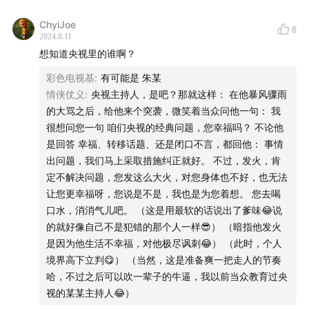
ChyiJoe
8
2024.8.11
想知道央视里的谁啊？
彩色电视基
:
有可能是 朱某
情侠仗义
:
央视主持人，是吧？那就这样： 在他暴风骤雨
的大骂之后，给他来个突袭，微笑着当众问他一句： 我
很想问您一句 咱们央视的经典问题，您幸福吗？ 不论他
是回答 幸福、转移话题、还是闭口不言，都回他： 事情
出问题，我们马上采取措施纠正就好。 不过，发火，肯
定不解决问题，您发这么大火，对您身体也不好，也无法
让您更幸福呀，您说是不是，我也是为您着想。 您去喝
口水，消消气儿吧。 （这是用最软的话说出了爹味😂说
的就好像自己不是犯错的那个人一样😎） （暗指他发火
是因为他生活不幸福，对他极尽讽刺😂） （此时，个人
境界高下立判😋） （当然，这是准备爽一把走人的节奏
哈，不过之后可以吹一辈子的牛逼，我以前当众教育过央
视的某某主持人😂）