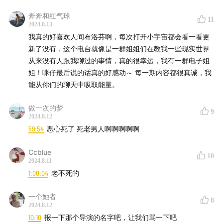
weibo：
人间布洛芬podcast
奔奔和红气球
合作邮箱：renjianbuluofen@163.com
11
2024.8.13
我真的好喜欢人间布洛芬啊，每次打开小宇宙都会看一看更
【粉丝群喝酒畅聊】
新了没有，这个电台就像是一群姐姐们在教我一些现实世界
姐妹们来群里跟主播聊天！加renjianbuluofen666进来
从来没有人跟我聊过的事情，真的很幸运，我有一群电子姐
叭！
姐！咪仔最后说的话真的好感动～ 每一期内容都很真诚，我
能从你们的聊天中吸取能量。
做一次的梦
9
2024.8.12
59:54
恶心死了 死老男人啊啊啊啊啊
Ccblue
10
2024.8.11
1:00:04
老不死的
一个她者
8
2024.8.12
10:10
报一下那个导演的名字吧，让我们骂一下吧