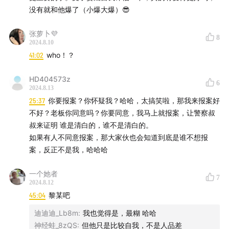
没有就和他爆了（小爆大爆）😎
这个乌龙事件我得到的经验教训第一确实不能轻易相信别
人，哪怕对方关系再好都有可能会变成背刺的对象；第二该
张萝卜💜
8
硬气的时候就要硬气，凭什么要不明不白的承受冤屈；第三
2024.8.10
也是最重要的一点，银行卡这东西为什么要借给别人！！！
41:02
who！？
HD404573z
6
2024.8.13
25:37
你要报案？你怀疑我？哈哈，太搞笑啦，那我来报案好
不好？老板你同意吗？你要同意，我马上就报案，让警察叔
叔来证明 谁是清白的，谁不是清白的。
如果有人不同意报案，那大家伙也会知道到底是谁不想报
案，反正不是我，哈哈哈
一个她者
7
2024.8.12
45:04
黎某吧
迪迪迪_Lb8m
:
我也觉得是，最糊 哈哈
神经蛙_8zQS
:
但他只是比较自我，不是人品差