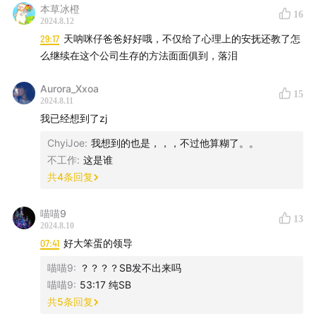
55:10
女人的屁股不能坐器材箱？什么恶臭规定啊！
本草冰橙
16
2024.8.12
57:59
恶心预警！被60多岁的编剧性骚扰，除了躲我想不
29:17
天呐咪仔爸爸好好哦，不仅给了心理上的安抚还教了怎
出解法
么继续在这个公司生存的方法面面俱到，落泪
61:02
别哭！滚蛋吧有毒的职场阶级文化！
Aurora_Xxoa
15
主播：咪仔 小T 肖刷刷
2024.8.11
剪辑：璐璐
我已经想到了zj
片尾曲：Cinderella Snapped – Jax
ChyiJoe
:
我想到的也是，，，不过他算糊了。。
不工作
:
这是谁
【关于人间布洛芬】
共
4
条回复
人间布洛芬，一档为痛经期女孩准备的节目。
几位完全不同的女性，完全不同的视角，聚焦在大众话题
喵喵9
13
2024.8.10
的不同面上，企图用笑声拆解所有负面情绪。放下一切，
07:41
好大笨蛋的领导
戴上耳机，和我们一起短暂地快乐一小时，轻松至上！
喵喵9
:
？？？？SB发不出来吗
【如何收听】
喵喵9
:
53:17 纯SB
共
5
条回复
公众号：人间布洛芬Podcast