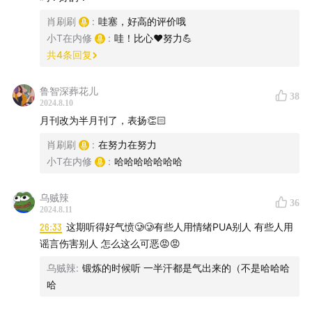
习生咪
肖刷刷
:
哇塞，好高的评价哦
13:10
肖刷刷遇有毒领导，日常热衷打压和挑拨
小T在内修
:
哇！比心❤️努力💪
16:43
每天早上6点叫醒小T的不是闹钟，是老板夺命连环
共
4
条回复
call
19:14
内讧啦！原来咪、T要24小时就地工作都是因为肖刷
鲁智深葬花儿
38
刷！
2024.8.10
月刊改为半月刊了，表扬👏🏻
21:30
暴怒预警！肖刷刷人格受辱事件，集体气到爆粗口
27:45
咪仔爸爸保护刷刷，小T含泪想要叔叔电话
肖刷刷
:
在努力在努力
32:53
刷刷被冤事件升级！泼来的脏水好难洗净
小T在内修
:
哈哈哈哈哈哈哈
35:50
伤害我的烂人，我永远不原谅你
乌贼辣
37:31
背刺员工的领导，脑子都怎么长的？
36
2024.8.11
40:18
中场休息：娱乐圈八卦两则，帮你疏通郁结【听八
26:33
这期听得好气愤🥲🥲有些人用情绪PUA别人 有些人用
卦咯！】
谣言伤害别人 怎么这么可恶😡😡
45:37
欢迎回来！轻量级受气故事《周杰伦结婚那晚，我
乌贼辣
:
锻炼的时候听 一半汗都是气出来的（不是哈哈哈
坐了一宿》
哈
50:06
咪仔开麦：怎么总有鲨笔爱在我头上拉屎啊！