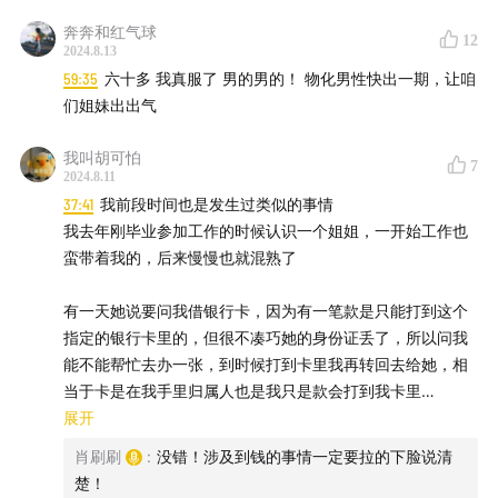
奔奔和红气球
12
2024.8.13
59:35
六十多 我真服了 男的男的！ 物化男性快出一期，让咱
们姐妹出出气
我叫胡可怕
7
2024.8.11
37:41
我前段时间也是发生过类似的事情
我去年刚毕业参加工作的时候认识一个姐姐，一开始工作也
蛮带着我的，后来慢慢也就混熟了
有一天她说要问我借银行卡，因为有一笔款是只能打到这个
指定的银行卡里的，但很不凑巧她的身份证丢了，所以问我
能不能帮忙去办一张，到时候打到卡里我再转回去给她，相
当于卡是在我手里归属人也是我只是款会打到我卡里
展开
我最脑子进水的点也就是当时我真的答应了，以至于后来发
肖刷刷
:
没错！涉及到钱的事情一定要拉的下脸说清
生的事情别人都在骂我为什么这种事情都愿意答应
楚！