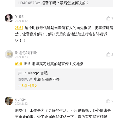
HD404573z
:
报警了吗？最后怎么解决的？
公司陆陆续续打到我卡里的钱我都一分不少的转回去给她
了，期间也没发生什么大矛盾，只是我自己还是总觉得不太
Y_95
7
方便
2024.8.12
25:57
这个时候最优解是当着所有人的面先报警，把事情讲清
今年截止到六月份的时候是最晚退税时间，她突然问我要税
楚，让警察来解决，解决完后向当地法院进行名誉诽谤诉
钱，我说我没有收到这笔钱噢，我没法给你转呀，你的该多
状！！
少金额我都已经给你了，我怎么凭空给你呢？（个人所得税
这个东西确实很麻烦，我刚工作的确不太懂这方面的东西）
谢谢你我不吃
5
2024.8.23
最后这个事情闹得非常不愉快，微信上我也直接拉黑她了，
03:11
正常 那里实习过真的是官僚主义地狱
而我的名声在业内也被夸大造谣成卷公款跑路
井巾
:
Mango 台吧
微微WW
:
电视台都差不多
我当时的第一个想法就是，报警。
共
3
条回复
既然我没做过的事情凭什么要不明不白地被污蔑呢，既然事
gung-
情出了，要闹，OK，那我们就闹最大。个人所得税是综合年
7
2024.8.12
度收入来进行的退税，我的收入退税单位是我的公司，那么
朋友们，工作是为了更好的生活。不只是赚钱，身心健康是
对方来问我要这笔退税我当然会觉得莫名其妙。
更重要的事。受了委屈自我评估一下，真的有变得更好吗，