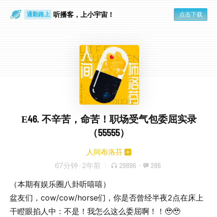
散步时
通勤路上
听播客，上小宇宙！
点击下载
E46. 不辛苦，命苦！职场受气包委屈实录
（55555）
人间布洛芬
67分钟
·
2年前
29896
·
286
（本期有娱乐圈八卦听嘻嘻）
盆友们，cow/cow/horse们，你是否曾经半夜2点在床上
干瞪眼掐人中：不是！我怎么这么委屈啊！！🥹🥹