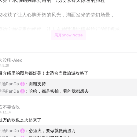
从赛里木湖到独库公路的一段段惊喜又惊险的旅程
仅收获了让人心胸开阔的风光，湖面发光的梦幻场景，
原边宁静沉思的奶奶，让人有种跳进地理书旅行的既视感。
展开Show Notes
们在北疆经历了什么惊心动魄的故事？
样鲜为人知的旅行秘籍在等着你？尽在本期生活玩家
久没聊-Alex
4.8.28
话题】
目介绍里的图片都好美！太适合当做旅游攻略了
宇涵PanDa
:
谢谢支持
有假期后，必去的旅行胜地是？
宇涵PanDa
:
哈哈，都是实拍，看的我都想去
中的新疆，其实是.......
安不要贪吃
4.12.14
精彩】
波万的歌也是火起来了
宇涵PanDa
:
必须火，要做就做南波万！
疆旅行准备和出发，防晒和行李准备。