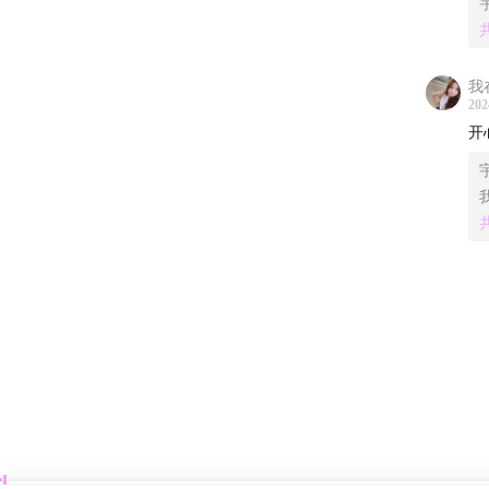
一把抓
美味的餐
我
202
开
12:00
D