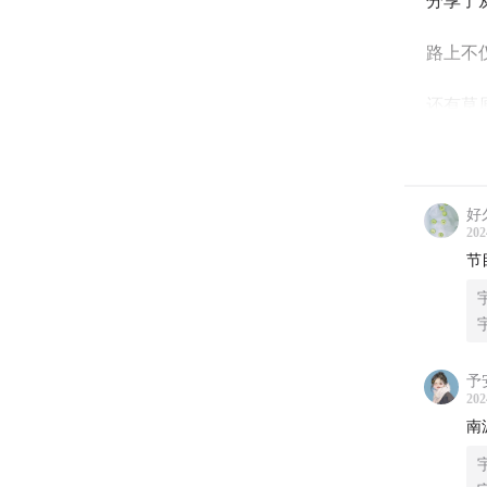
分享了
路上不
还有草
究竟他
又有怎
好
202
【互动
节
1. 
2. 我眼
予
202
【本期
南
02:49
新