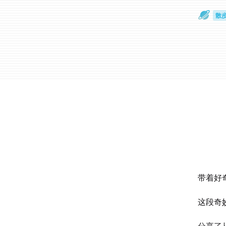
散
通
带着好
这段奇