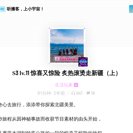
听播客，上小宇宙！
步时
勤路上
S3 lv.11 惊喜又惊险 炙热滚烫走新疆（上）
生活玩家
61分钟
·
2年前
547
·
19
奇心去旅行，添添带你探索北疆美景。
妙旅程从因神秘事故而收获节目素材的由头开始，