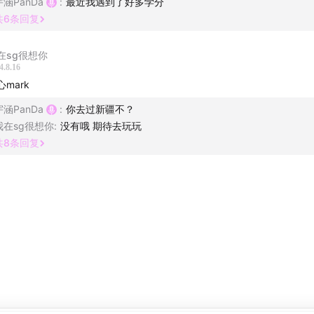
宇涵PanDa
:
最近我遇到了好多学分
共
6
条回复
、羊肉串、大盘鸡和不明所以的节奏(？)……
食和无趣的live house太适合养老了
在sg很想你
4.8.16
心mark
AY1 赛里木湖，一半是山川湖海，一半是万里草原
宇涵PanDa
:
你去过新疆不？
我在sg很想你
:
没有哦 期待去玩玩
共
8
条回复