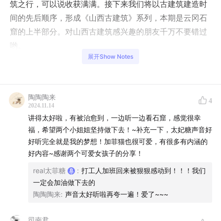
筑之行，可以说收获满满。接下来我们将以古建筑建造时
间的先后顺序，形成《山西古建筑》系列，本期是云冈石
窟的上半部分。对山西古建筑感兴趣的朋友千万不要错过
哟。
展开Show Notes
01:24
两晋南北朝历史速览
08:17
中国佛教和石窟传入的历史
陶陶陶来
4
2024.11.14
12:49
云冈石窟的外观
讲得太好啦，有被治愈到，一边听一边看石窟，感觉很幸
福，希望两个小姐姐坚持做下去！~补充一下，太妃糖声音好
19:18
云冈石窟原名“武州山石窟寺”
好听完全就是我的梦想！加菲猫也很可爱，有很多有内涵的
好内容~感谢两个可爱女孩子的分享！
21:54
云冈石窟的开凿方法：凿石开山，因岩结构
real太菲糖
:
打工人加班回来被狠狠感动到！！！我们
一定会加油做下去的
27:57
1500年前的云冈石窟：山水殿堂，烟寺相望
陶陶陶来
:
声音太好听啦再夸一遍！爱了~~~
29:00
云冈石窟按照开凿时间可以分为三个时期
司南君