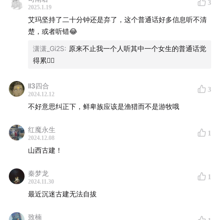
3
2025.1.19
32:00
云冈石窟之前的北魏灭佛运动
艾玛坚持了二十分钟还是弃了，这个普通话好多信息听不清
楚，或者听错😂
相关内容：
潇潇_Gi2S
:
原来不止我一个人听其中一个女生的普通话觉
云冈石窟|二佛对坐背后
得累😮‍💨
龙门石窟|北魏到唐的佛影追踪
ll3四合
3
2024.12.12
20窟露天大佛
不好意思纠正下，鲜卑族应该是渔猎而不是游牧哦
红魔永生
1
2024.12.08
山西古建！
秦梦龙
1
2024.11.30
最近沉迷古建无法自拔
致楠