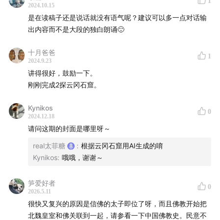
1
2024.10.15
是在读稿子还是说话就没有语气呢？建议可以多一点对话输
出内容而不是大段的独白朗诵🙂
布满“孔”的佛像
十月爸爸
1
2024.9.23
讲得很好，鼓励一下。
刚刚完成2探云冈石窟。
Kynikos
0
2024.12.18
请问这期的封面是哪里呀～
real太菲糖
:
根据云冈石窟用AI生成的唷
Kynikos
:
哦哦，谢谢～
笋爱好者
0
2026.5.11
很快又复兴的原因是信佛的太子即位了呀，而且佛教开始把
北魏皇室和佛关联到一起，请参看一下中国佛教史。民意不