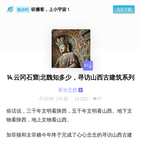
听播客，上小宇宙！
点击下载
散步时
通勤路上
14.云冈石窟|北魏知多少，寻访山西古建筑系列
菲分之想
41分钟
·
2年前
3231
·
17
俗话说，三千年文明看陕西，五千年文明看山西。地下文
物看陕西，地上文物看山西。
加菲猫和太菲糖今年终于完成了心心念念的寻访山西古建